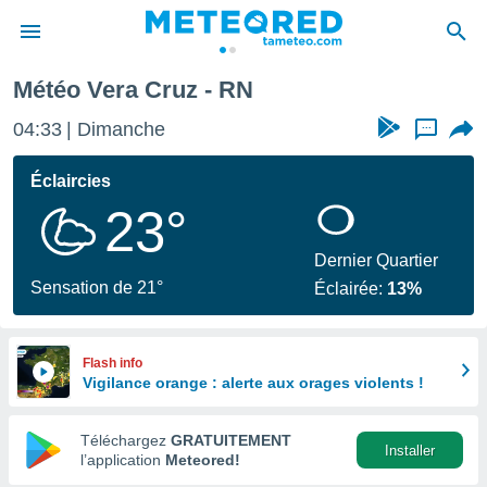
Météo Vera Cruz - RN
e
ntialité
04:33
Dimanche
...
enu de
o.com
Éclaircies
o.com) a
23°
aré par
onnels
Dernier Quartier
arantir
Sensation de 21°
Éclairée:
13%
té des
ions
. Vous
accéder
Flash info
e en
Vigilance orange : alerte aux orages violents !
 les
Téléchargez
GRATUITEMENT
s :
Installer
l’application
Meteored!
r les