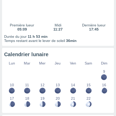
ires
ons le
ent des
es
 :
Première lueur
Midi
Dernière lueur
et/ou
05:09
11:27
17:45
 à des
Durée du jour
11 h 53 min
ions sur
Temps restant avant le lever de soleil
36min
eil,
des
limitées
Calendrier lunaire
nner la
Lun
Mar
Mer
Jeu
Ven
Sam
Dim
, créer
ils pour
9
ité
lisée,
10
11
12
13
14
15
16
des
our
nner des
17
18
19
20
21
22
és
lisées,
s profils
enus