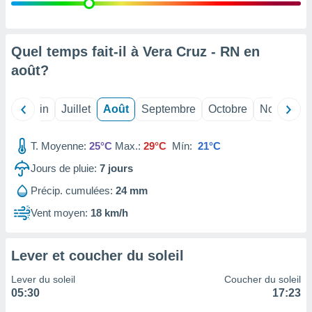
nées
lles sur
d'un
égitime,
Quel temps fait-il à Vera Cruz - RN en
vous
août
?
vous
 Pour ce
ous
Mai
Juin
Juillet
Août
Septembre
Octobre
Novembre
etirer
ement
T. Moyenne:
25°C
Max.:
29°C
Mín:
21°C
 opposer
ement
Jours de pluie:
7
jours
nées à
Précip. cumulées:
24 mm
ment en
 sur «
Vent moyen:
18 km/h
res
» ou
e
que de
Lever et coucher du soleil
kies
ite web.
Lever du soleil
Coucher du soleil
05:30
17:23
t nos