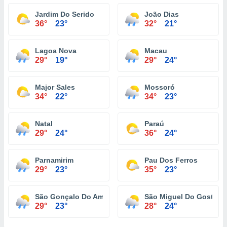
Jardim Do Serido
João Dias
36°
23°
32°
21°
Lagoa Nova
Macau
29°
19°
29°
24°
Major Sales
Mossoró
34°
22°
34°
23°
Natal
Paraú
29°
24°
36°
24°
Parnamirim
Pau Dos Ferros
29°
23°
35°
23°
São Gonçalo Do Amarante
São Miguel Do Gostoso
29°
23°
28°
24°