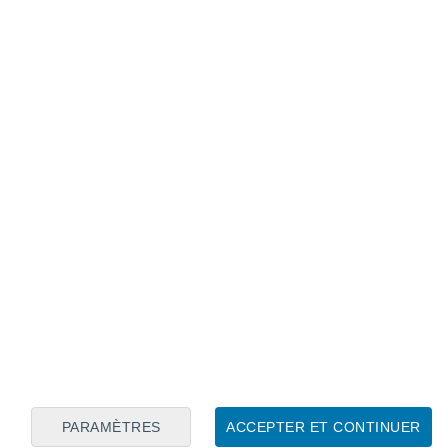
Calendrier lunaire
Lun
Mar
Mer
Jeu
Ven
Sam
Dim
6
7
8
9
10
11
12
13
14
15
16
17
18
19
PARAMÈTRES
ACCEPTER ET CONTINUER