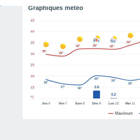
Graphiques météo
45
40
34°
35
32°
32°
32°
30°
29°
30
25
20
20°
19°
18°
18°
2.6
17°
15
16°
0.2
°C
Jeu
6
Ven
7
Sam
8
Dim
9
Lun
10
Mar
11
Maximum