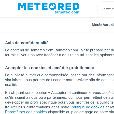
Météo
Actual
Avis de confidentialité
Le contenu de Tameteo.com (tameteo.com) a été préparé par des 
fournies. Vous pouvez accéder à ce site en utilisant les options 
Accepter les cookies et accéder gratuitement
Accueil
Bourgogne-Franche-Comté
Jura
Vaux-l
La publicité numérique personnalisée, basée sur des information
similaires, nous permet de financer notre activité afin de conti
Météo Vaux-lès-Saint-
qualité.
En cliquant sur le bouton « Accepter et continuer », vous accéde
20:59
Jeudi
qu'ils soient à nous ou à partenaires, qui nous permettent de sui
développer un profil spécifique pour vous montrer de la publicit
trouver plus d'informations dans notre
Politique de cookies
et re
Ensoleillé
Paramètres des cookies
disponible au pied de page de notre si