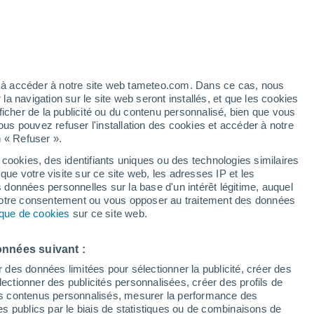
h
ez à accéder à notre site web tameteo.com. Dans ce cas, nous
 navigation sur le site web seront installés, et que les cookies
ficher de la publicité ou du contenu personnalisé, bien que vous
ous pouvez refuser l'installation des cookies et accéder à notre
n « Refuser ».
 cookies, des identifiants uniques ou des technologies similaires
que votre visite sur ce site web, les adresses IP et les
des températures
Radar de pluie
Satellites
Modèles
s données personnelles sur la base d'un intérêt légitime, auquel
 votre consentement ou vous opposer au traitement des données
tique de cookies
sur ce site web.
imanche
Lundi
Mardi
Mercredi
onnées suivant :
9 Août
10 Août
11 Août
12 Août
r des données limitées pour sélectionner la publicité, créer des
sélectionner des publicités personnalisées, créer des profils de
 des contenus personnalisés, mesurer la performance des
s publics par le biais de statistiques ou de combinaisons de
80%
80%