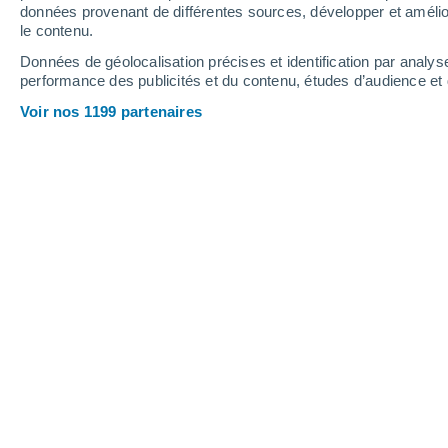
données provenant de différentes sources, développer et amélior
le contenu.
29°
/
17°
32°
/
16°
30°
/
18°
Données de géolocalisation précises et identification par analys
performance des publicités et du contenu, études d’audience e
14
-
38
km/h
9
-
28
km/h
16
13
-
35
km/h
Voir nos 1199 partenaires
Météo Vaux-lès-Saint-Claude aujourd
Ensoleillé
29°
17:00
T. ressentie
28°
Ensoleillé
29°
18:00
T. ressentie
28°
Ensoleillé
28°
19:00
T. ressentie
27°
Ensoleillé
27°
20:00
T. ressentie
27°