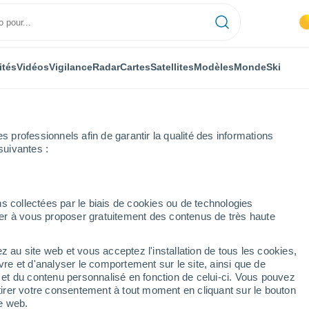
ités
Vidéos
Vigilance
Radar
Cartes
Satellites
Modèles
Monde
Ski
professionnels afin de garantir la qualité des informations
suivantes :
ès-Saint-Claude
s collectées par le biais de cookies ou de technologies
nuer à vous proposer gratuitement des contenus de très haute
Claude
z au site web et vous acceptez l'installation de tous les cookies,
...
vre et d'analyser le comportement sur le site, ainsi que de
é et du contenu personnalisé en fonction de celui-ci. Vous pouvez
Heure par heure
tirer votre consentement à tout moment en cliquant sur le bouton
Ciel dégagé dans les prochaines
te web.
heures