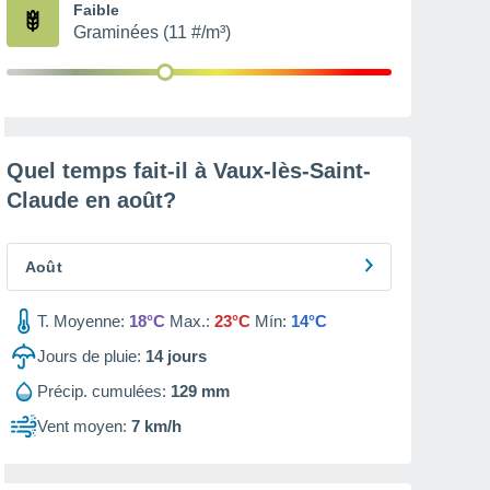
Faible
Graminées (11 #/m³)
Quel temps fait-il à Vaux-lès-Saint-
Claude en
août
?
Août
T. Moyenne:
18°C
Max.:
23°C
Mín:
14°C
Jours de pluie:
14
jours
Précip. cumulées:
129 mm
Vent moyen:
7 km/h