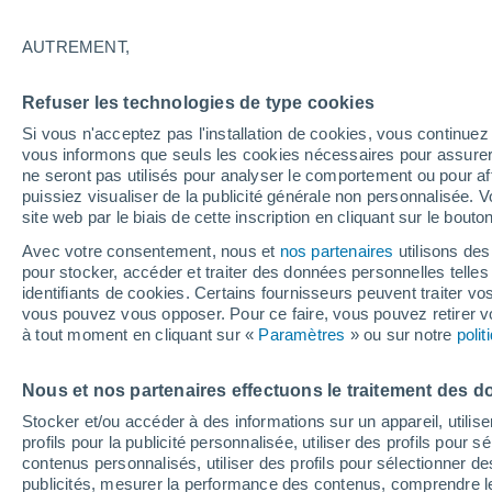
24°
AUTREMENT,
Nord
Refuser les technologies de type cookies
Sensation de 25°
8
-
23 km/
Si vous n'acceptez pas l'installation de cookies, vous continu
vous informons que seuls les cookies nécessaires pour assurer la
ne seront pas utilisés pour analyser le comportement ou pour af
puissiez visualiser de la publicité générale non personnalisée. V
Flash info
site web par le biais de cette inscription en cliquant sur le bouto
Une nouvelle canicule attendue la semaine
prochaine en France !
Avec votre consentement, nous et
nos partenaires
utilisons des
pour stocker, accéder et traiter des données personnelles telles 
Météo 1 - 7 jours
Heure par heure
Actualité
Carte 
identifiants de cookies. Certains fournisseurs peuvent traiter vo
vous pouvez vous opposer. Pour ce faire, vous pouvez retirer
à tout moment en cliquant sur «
Paramètres
» ou sur notre
poli
Demain
Samedi
D
Aujourd´hui
Nous et nos partenaires effectuons le traitement des d
7 Août
8 Août
6 Août
Stocker et/ou accéder à des informations sur un appareil, utilise
profils pour la publicité personnalisée, utiliser des profils pour 
contenus personnalisés, utiliser des profils pour sélectionner
publicités, mesurer la performance des contenus, comprendre le