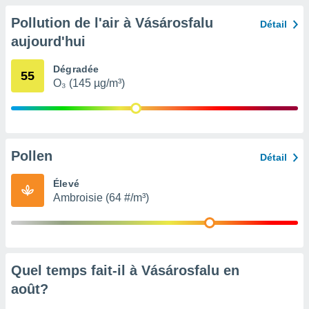
nées
Pollution de l'air à Vásárosfalu
lles sur
Détail
d'un
aujourd'hui
égitime,
vous
Dégradée
vous
55
O₃ (145 µg/m³)
 Pour ce
ous
etirer
ement
 opposer
Pollen
Détail
ement
nées à
Élevé
ment en
Ambroisie (64 #/m³)
 sur «
res
» ou
e
que de
kies
Quel temps fait-il à Vásárosfalu en
ite web.
août
?
t nos