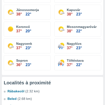
Jánossomorja
Kapuvár
38°
22°
38°
23°
Koroncó
Mosonmagyaróvár
37°
20°
38°
22°
Nagycenk
Nagylózs
37°
23°
37°
23°
Sopron
Töltéstava
36°
23°
37°
22°
Localités à proximité
Rábakecöl
(2.32 km)
Beled
(2.68 km)