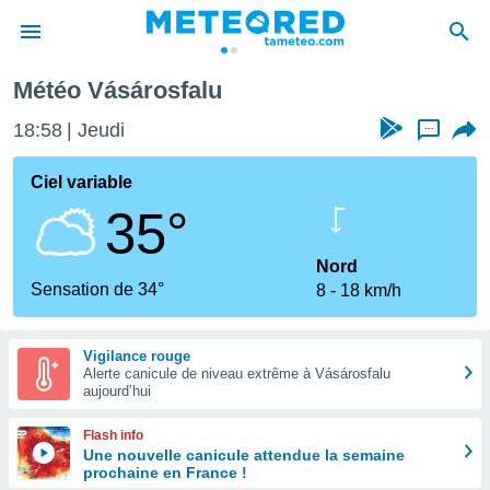
Météo Vásárosfalu
e
ntialité
18:58
Jeudi
...
enu de
o.com
Ciel variable
o.com) a
35°
aré par
onnels
Nord
arantir
Sensation de 34°
8
18 km/h
té des
ions
. Vous
Vigilance rouge
accéder
Alerte canicule de niveau extrême à Vásárosfalu
e en
aujourd’hui
 les
Flash info
s :
Une nouvelle canicule attendue la semaine
prochaine en France !
r les