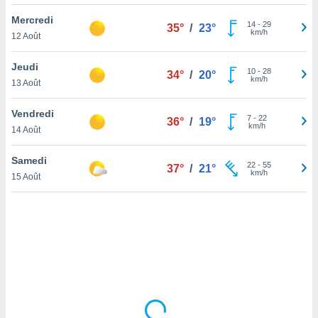
lisé en
Mercredi
 de
14
-
29
35°
/
23°
km/h
12 Août
. Vous
rouver
Jeudi
10
-
28
34°
/
20°
ations
km/h
13 Août
re
que de
Vendredi
kies
7
-
22
36°
/
19°
km/h
14 Août
r votre
ement à
ment en
Samedi
22
-
55
37°
/
21°
sur le
km/h
15 Août
res des
kies
le au
page de
te web.
MENT,
 les