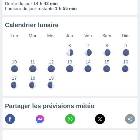
Durée du jour
14 h 43 min
lisés,
Lumière du jour restante
1 h 55 min
des
our
nner des
Calendrier lunaire
s
lisés,
Lun
Mar
Mer
Jeu
Ven
Sam
Dim
la
6
7
8
9
ance des
s,
la
10
11
12
13
14
15
16
ance des
s,
dre les
17
18
19
par le
ques ou
inaisons
Partager les prévisions météo
ées
nt de
tes
,
er et
r les