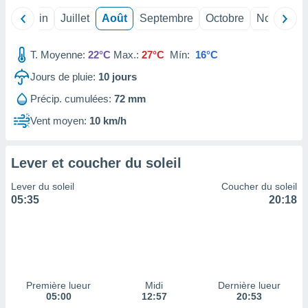
ires
ons le
Mai
Juin
Juillet
Août
Septembre
Octobre
Novembre
ent des
es
 :
T. Moyenne:
22°C
Max.:
27°C
Mín:
16°C
et/ou
Jours de pluie:
10
jours
 à des
ions sur
Précip. cumulées:
72 mm
eil,
Vent moyen:
10 km/h
des
limitées
Lever et coucher du soleil
nner la
, créer
Lever du soleil
Coucher du soleil
ils pour
05:35
20:18
ité
lisée,
des
our
nner des
és
lisées,
Première lueur
Midi
Dernière lueur
s profils
05:00
12:57
20:53
enus