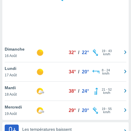
logies
e
s
tez pas
ation de
, vous
z à
à notre
Dimanche
19
-
43
32°
/
22°
km/h
16 Août
.com.
 cas,
Lundi
8
-
24
us
34°
/
20°
km/h
17 Août
ns que
s
Mardi
21
-
52
38°
/
24°
ires
km/h
18 Août
urer la
on sur le
Mercredi
19
-
55
 seront
29°
/
20°
km/h
19 Août
, et que
ies ne
as
Les températures baissent