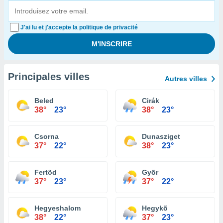
J'ai lu et j'accepte la politique de privacité
Principales villes
Autres villes
Beled
Cirák
38°
23°
38°
23°
Csorna
Dunasziget
37°
22°
38°
23°
Fertõd
Gyõr
37°
23°
37°
22°
Hegyeshalom
Hegykõ
38°
22°
37°
23°