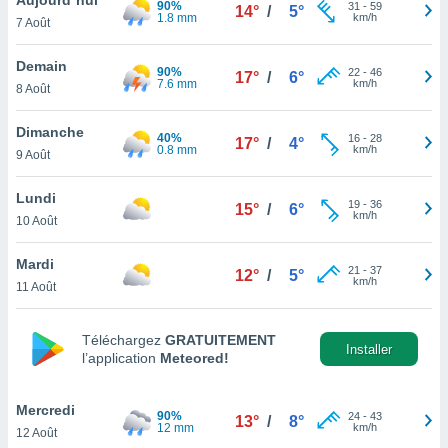
90%
n «
31
-
59
14°
/
5°
1.8 mm
km/h
7 Août
 et
r »,
cédez au
Demain
90%
22
-
46
17°
/
6°
 et vous
7.6 mm
km/h
8 Août
z
ation de
Dimanche
40%
16
-
28
17°
/
4°
0.8 mm
km/h
9 Août
qu'ils
 nous ou
aires,
Lundi
19
-
36
15°
/
6°
km/h
10 Août
nt de
t
Mardi
21
-
37
er le
12°
/
5°
km/h
11 Août
ement
te, ainsi
Téléchargez
GRATUITEMENT
per un
Installer
l’application
Meteored!
écifique
us
de la
Mercredi
90%
24
-
43
13°
/
8°
 et du
12 mm
km/h
12 Août