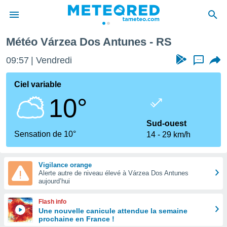
Météo Várzea Dos Antunes - RS
e
ntialité
09:57
Vendredi
...
enu de
o.com
Ciel variable
o.com) a
10°
aré par
onnels
Sud-ouest
arantir
Sensation de 10°
14
29 km/h
té des
ions
. Vous
Vigilance orange
accéder
Alerte autre de niveau élevé à Várzea Dos Antunes
e en
aujourd’hui
 les
Flash info
s :
Une nouvelle canicule attendue la semaine
prochaine en France !
r les