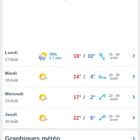
logies
e
s
tez pas
ation de
, vous
z à
à notre
Lundi
70%
18
-
40
18°
/
10°
2.7 mm
km/h
17 Août
.com.
 cas,
Mardi
20
-
39
us
14°
/
4°
km/h
18 Août
ns que
s
Mercredi
23
-
38
17°
/
2°
ires
km/h
19 Août
urer la
on sur le
Jeudi
24
-
44
 seront
22°
/
6°
km/h
20 Août
, et que
ies ne
as
Graphiques météo