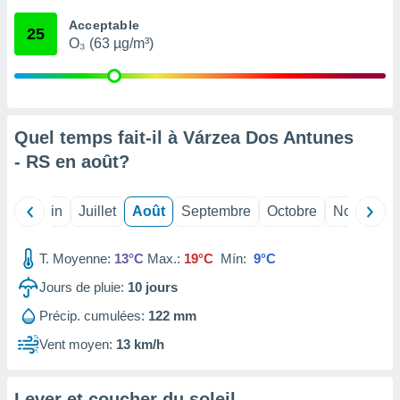
nées
Acceptable
lles sur
25
O₃ (63 µg/m³)
d'un
égitime,
vous
vous
 Pour ce
ous
Quel temps fait-il à Várzea Dos Antunes
etirer
- RS en
août
?
ement
 opposer
Mai
Juin
Juillet
Août
Septembre
Octobre
Novembre
ement
nées à
ment en
T. Moyenne:
13°C
Max.:
19°C
Mín:
9°C
 sur «
res
» ou
Jours de pluie:
10
jours
e
Précip. cumulées:
122 mm
que de
kies
Vent moyen:
13 km/h
ite web.
t nos
Lever et coucher du soleil