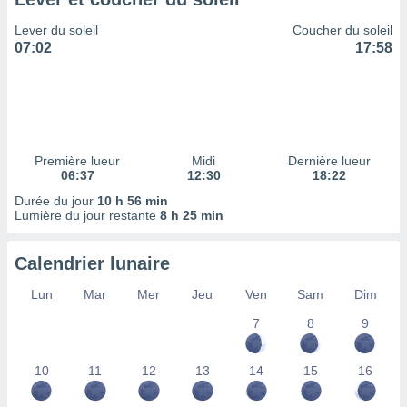
ires
ons le
Lever du soleil
Coucher du soleil
ent des
07:02
17:58
es
 :
et/ou
 à des
ions sur
eil,
Première lueur
Midi
Dernière lueur
des
06:37
12:30
18:22
limitées
Durée du jour
10 h 56 min
Lumière du jour restante
8 h 25 min
nner la
, créer
ils pour
Calendrier lunaire
ité
lisée,
Lun
Mar
Mer
Jeu
Ven
Sam
Dim
des
our
7
8
9
nner des
és
10
11
12
13
14
15
16
lisées,
s profils
enus