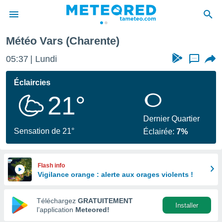
Météo Vars (Charente)
e
ntialité
05:37
Lundi
...
enu de
o.com
Éclaircies
o.com) a
21°
aré par
onnels
Dernier Quartier
arantir
Sensation de 21°
Éclairée:
7%
té des
ions
. Vous
accéder
Flash info
e en
Vigilance orange : alerte aux orages violents !
 les
Téléchargez
GRATUITEMENT
s :
Installer
l’application
Meteored!
r les