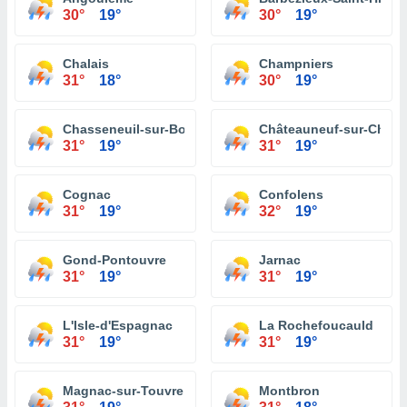
30°
19°
30°
19°
Chalais
Champniers
31°
18°
30°
19°
Chasseneuil-sur-Bonnieure
Châteauneuf-sur-Chare
31°
19°
31°
19°
Cognac
Confolens
31°
19°
32°
19°
Gond-Pontouvre
Jarnac
31°
19°
31°
19°
L'Isle-d'Espagnac
La Rochefoucauld
31°
19°
31°
19°
Magnac-sur-Touvre
Montbron