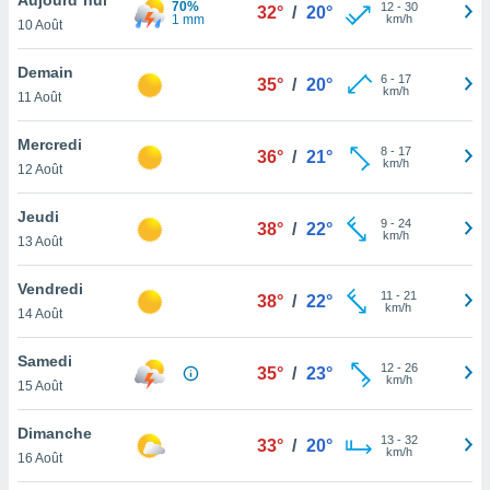
70%
n «
12
-
30
32°
/
20°
1 mm
km/h
10 Août
 et
r »,
cédez au
Demain
6
-
17
35°
/
20°
 et vous
km/h
11 Août
z
ation de
Mercredi
8
-
17
36°
/
21°
km/h
12 Août
qu'ils
 nous ou
aires,
Jeudi
9
-
24
38°
/
22°
km/h
13 Août
nt de
t
Vendredi
11
-
21
er le
38°
/
22°
km/h
14 Août
ement
te, ainsi
Samedi
12
-
26
35°
/
23°
km/h
per un
15 Août
écifique
us
Dimanche
13
-
32
de la
33°
/
20°
km/h
16 Août
 et du