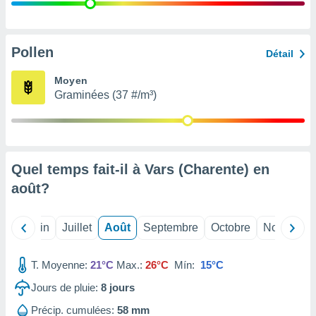
nées
lles sur
d'un
égitime,
Pollen
Détail
vous
vous
Moyen
 Pour ce
Graminées (37 #/m³)
ous
etirer
ement
 opposer
Quel temps fait-il à Vars (Charente) en
ement
nées à
août
?
ment en
 sur «
res
» ou
Mai
Juin
Juillet
Août
Septembre
Octobre
Novembre
e
que de
kies
T. Moyenne:
21°C
Max.:
26°C
Mín:
15°C
ite web.
Jours de pluie:
8
jours
t nos
Précip. cumulées:
58 mm