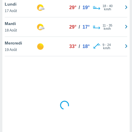
Lundi
lisé en
18
-
40
29°
/
19°
km/h
 de
17 Août
. Vous
rouver
Mardi
11
-
35
29°
/
17°
km/h
18 Août
ations
re
Mercredi
que de
9
-
24
33°
/
18°
km/h
kies
19 Août
r votre
ement à
ment en
sur le
res des
kies
le au
page de
te web.
MENT,
 les