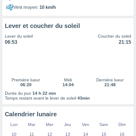
ires
ons le
Vent moyen:
10 km/h
ent des
es
 :
Lever et coucher du soleil
et/ou
Lever du soleil
Coucher du soleil
 à des
06:53
21:15
ions sur
eil,
des
limitées
nner la
, créer
Première lueur
Midi
Dernière lueur
ils pour
06:20
14:04
21:48
ité
Durée du jour
14 h 22 min
lisée,
Temps restant avant le lever de soleil
43min
des
our
nner des
Calendrier lunaire
és
lisées,
Lun
Mar
Mer
Jeu
Ven
Sam
Dim
s profils
10
11
12
13
14
15
16
enus