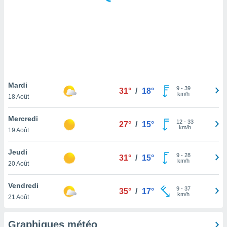
logies
e
s
tez pas
ation de
, vous
z à
à notre
Mardi
9
-
39
31°
/
18°
km/h
18 Août
.com.
 cas,
Mercredi
12
-
33
us
27°
/
15°
km/h
19 Août
ns que
s
Jeudi
9
-
28
31°
/
15°
ires
km/h
20 Août
urer la
on sur le
Vendredi
9
-
37
 seront
35°
/
17°
km/h
21 Août
, et que
ies ne
as
Graphiques météo