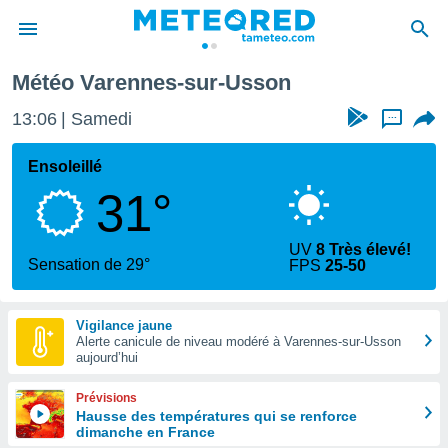
r-Usson
Météo Varennes-sur-Usson
e
ntialité
13:06
Samedi
...
enu de
o.com
Ensoleillé
o.com) a
31°
aré par
onnels
UV
8 Très élevé!
arantir
Sensation de 29°
FPS
25-50
té des
ions
. Vous
Vigilance jaune
accéder
Alerte canicule de niveau modéré à Varennes-sur-Usson
e en
aujourd’hui
 les
Prévisions
s :
Hausse des températures qui se renforce
dimanche en France
r les