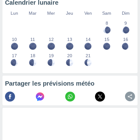
Calendrier lunaire
lisés,
des
Lun
Mar
Mer
Jeu
Ven
Sam
Dim
our
8
9
nner des
s
lisés,
10
11
12
13
14
15
16
la
ance des
s,
17
18
19
20
21
la
ance des
s,
dre les
Partager les prévisions météo
par le
ques ou
inaisons
ées
nt de
tes
,
er et
r les