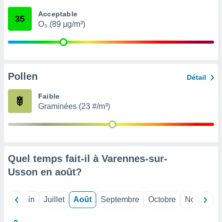
nées
Acceptable
lles sur
35
O₃ (89 µg/m³)
d'un
égitime,
vous
vous
 Pour ce
ous
Pollen
Détail
etirer
Faible
ement
Graminées (23 #/m³)
 opposer
ement
nées à
ment en
 sur «
res
» ou
Quel temps fait-il à Varennes-sur-
e
Usson en
août
?
que de
kies
ite web.
Mai
Juin
Juillet
Août
Septembre
Octobre
Novembre
t nos