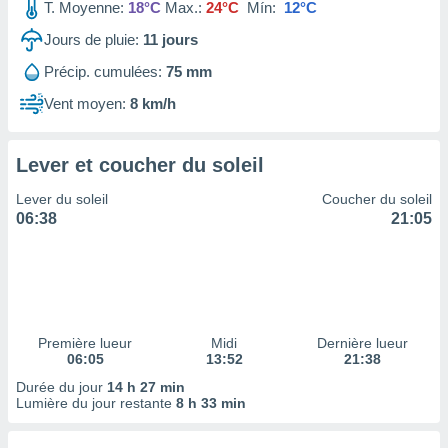
ires
T. Moyenne:
18°C
Max.:
24°C
Mín:
12°C
ons le
Jours de pluie:
11
jours
ent des
es
Précip. cumulées:
75 mm
 :
Vent moyen:
8 km/h
et/ou
 à des
ions sur
eil,
Lever et coucher du soleil
des
Lever du soleil
Coucher du soleil
limitées
06:38
21:05
nner la
, créer
ils pour
ité
lisée,
des
Première lueur
Midi
Dernière lueur
our
06:05
13:52
21:38
nner des
Durée du jour
14 h 27 min
és
Lumière du jour restante
8 h 33 min
lisées,
s profils
enus