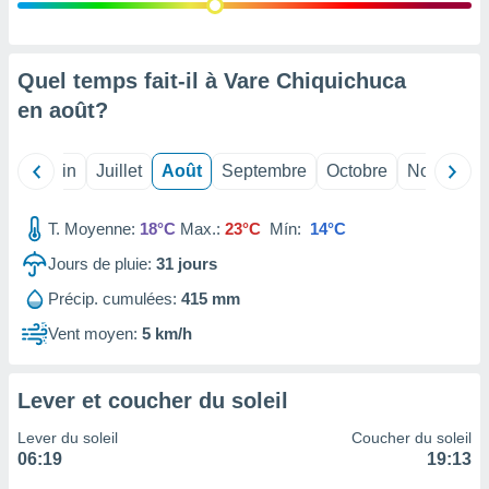
nées
lles sur
d'un
égitime,
Quel temps fait-il à Vare Chiquichuca
vous
en
août
?
vous
 Pour ce
ous
Mai
Juin
Juillet
Août
Septembre
Octobre
Novembre
etirer
ement
T. Moyenne:
18°C
Max.:
23°C
Mín:
14°C
 opposer
ement
Jours de pluie:
31
jours
nées à
Précip. cumulées:
415 mm
ment en
 sur «
Vent moyen:
5 km/h
res
» ou
e
que de
Lever et coucher du soleil
kies
ite web.
Lever du soleil
Coucher du soleil
06:19
19:13
t nos