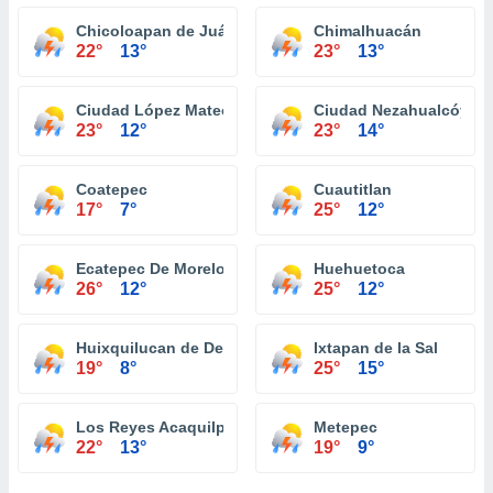
Chicoloapan de Juárez
Chimalhuacán
22°
13°
23°
13°
Ciudad López Mateos
Ciudad Nezahualcóyotl
23°
12°
23°
14°
Coatepec
Cuautitlan
17°
7°
25°
12°
Ecatepec De Morelos
Huehuetoca
26°
12°
25°
12°
Huixquilucan de Degollado
Ixtapan de la Sal
19°
8°
25°
15°
Los Reyes Acaquilpan
Metepec
22°
13°
19°
9°