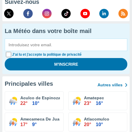
Suivez-nous
La Météo dans votre boîte mail
J'ai lu et j'accepte la politique de privacité
Principales villes
Autres villes
Aculco de Espinoza
Amatepec
22°
10°
23°
16°
Amecameca De Juarez
Atlacomulco
17°
9°
20°
10°