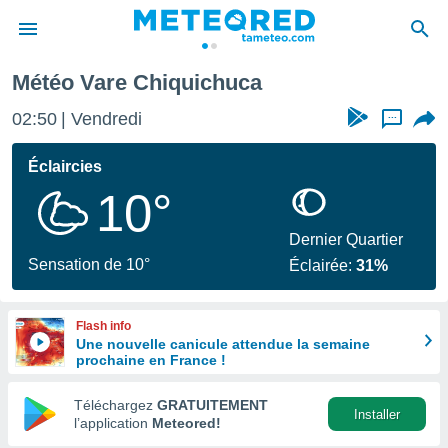
Météo Vare Chiquichuca
e
ntialité
02:50
Vendredi
...
enu de
o.com
Éclaircies
o.com) a
10°
aré par
onnels
Dernier Quartier
arantir
Sensation de 10°
Éclairée:
31%
té des
ions
. Vous
Flash info
accéder
Une nouvelle canicule attendue la semaine
e en
prochaine en France !
 les
Téléchargez
GRATUITEMENT
s :
Installer
l’application
Meteored!
r les