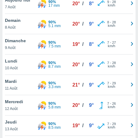
90%
n «
9
-
28
20°
/
8°
17 mm
km/h
7 Août
 et
r »,
cédez au
Demain
90%
8
-
28
20°
/
9°
 et vous
5.1 mm
km/h
8 Août
z
ation de
Dimanche
90%
7
-
27
19°
/
8°
7.5 mm
km/h
9 Août
qu'ils
 nous ou
aires,
Lundi
90%
7
-
28
20°
/
9°
8.7 mm
km/h
10 Août
nt de
t
Mardi
90%
7
-
29
er le
21°
/
9°
3.3 mm
km/h
11 Août
ement
te, ainsi
Mercredi
90%
7
-
26
20°
/
9°
5.8 mm
km/h
per un
12 Août
écifique
us
Jeudi
90%
7
-
29
de la
19°
/
9°
8.5 mm
km/h
13 Août
 et du