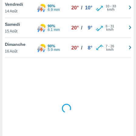
Vendredi
lisé en
90%
10
-
33
20°
/
10°
6.9 mm
km/h
 de
14 Août
. Vous
rouver
Samedi
90%
6
-
31
20°
/
9°
6.1 mm
km/h
15 Août
ations
re
Dimanche
que de
90%
7
-
26
20°
/
8°
5.9 mm
km/h
kies
16 Août
r votre
ement à
ment en
sur le
res des
kies
le au
page de
te web.
MENT,
 les