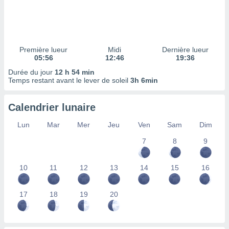
ires
ons le
ent des
es
 :
Première lueur
Midi
Dernière lueur
et/ou
05:56
12:46
19:36
 à des
Durée du jour
12 h 54 min
ions sur
Temps restant avant le lever de soleil
3h 6min
eil,
des
limitées
Calendrier lunaire
nner la
Lun
Mar
Mer
Jeu
Ven
Sam
Dim
, créer
ils pour
7
8
9
ité
lisée,
10
11
12
13
14
15
16
des
our
nner des
17
18
19
20
és
lisées,
s profils
enus