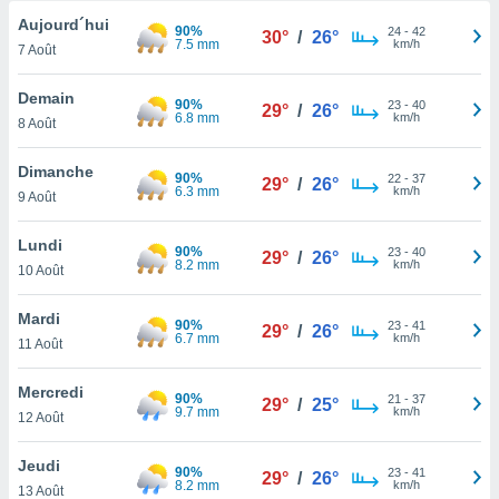
n «
Aujourd´hui
 et
90%
24
-
42
30°
/
26°
7.5 mm
km/h
r »,
7 Août
cédez au
 et vous
Demain
90%
23
-
40
29°
/
26°
z
6.8 mm
km/h
8 Août
ation de
Dimanche
qu'ils
90%
22
-
37
29°
/
26°
6.3 mm
km/h
9 Août
 nous ou
aires,
Lundi
90%
23
-
40
29°
/
26°
nt de
8.2 mm
km/h
10 Août
t
er le
Mardi
ement
90%
23
-
41
29°
/
26°
6.7 mm
km/h
11 Août
te, ainsi
per un
Mercredi
90%
21
-
37
29°
/
25°
écifique
9.7 mm
km/h
12 Août
us
de la
Jeudi
90%
 et du
23
-
41
29°
/
26°
8.2 mm
km/h
13 Août