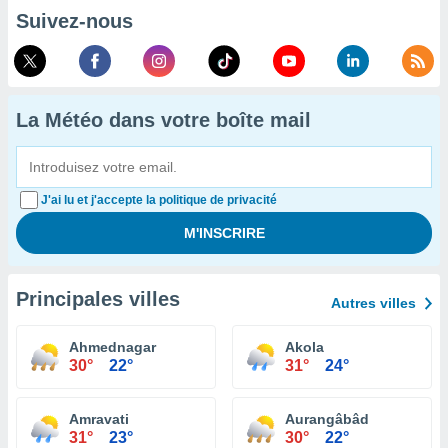
Suivez-nous
La Météo dans votre boîte mail
J'ai lu et j'accepte la politique de privacité
Principales villes
Autres villes
Ahmednagar
Akola
30°
22°
31°
24°
Amravati
Aurangâbâd
31°
23°
30°
22°