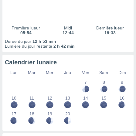
ires
ons le
ent des
es
 :
Première lueur
Midi
Dernière lueur
et/ou
05:54
12:44
19:33
 à des
Durée du jour
12 h 53 min
ions sur
Lumière du jour restante
2 h 42 min
eil,
des
limitées
Calendrier lunaire
nner la
Lun
Mar
Mer
Jeu
Ven
Sam
Dim
, créer
7
8
9
ils pour
ité
lisée,
10
11
12
13
14
15
16
des
our
nner des
17
18
19
20
és
lisées,
s profils
enus