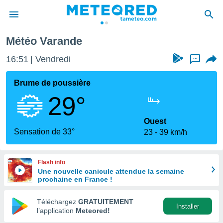
Météo Varande
e
ntialité
16:51
Vendredi
...
enu de
o.com
Brume de poussière
o.com) a
29°
aré par
onnels
Ouest
arantir
Sensation de 33°
23
39 km/h
té des
ions
. Vous
Flash info
accéder
Une nouvelle canicule attendue la semaine
e en
prochaine en France !
 les
Téléchargez
GRATUITEMENT
s :
Installer
l’application
Meteored!
r les