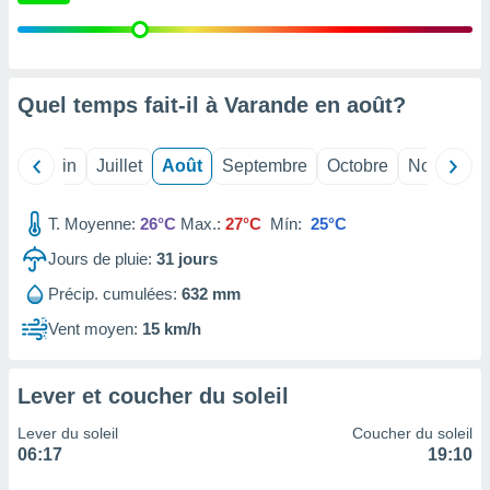
nées
lles sur
d'un
égitime,
vous
Quel temps fait-il à Varande en
août
?
vous
 Pour ce
ous
Mai
Juin
Juillet
Août
Septembre
Octobre
Novembre
etirer
ement
T. Moyenne:
26°C
Max.:
27°C
Mín:
25°C
 opposer
Jours de pluie:
31
jours
ement
nées à
Précip. cumulées:
632 mm
ment en
 sur «
Vent moyen:
15 km/h
res
» ou
e
que de
Lever et coucher du soleil
kies
ite web.
Lever du soleil
Coucher du soleil
06:17
19:10
t nos