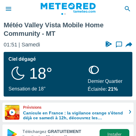
ome Community
Météo Valley Vista Mobile Home
e
Community - MT
ntialité
enu de
01:51
Samedi
...
o.com
o.com) a
Ciel dégagé
aré par
18°
onnels
arantir
Dernier Quartier
té des
Sensation de 18°
ions
Éclairée:
21%
. Vous
accéder
e en
Prévisions
 les
Canicule en France : la vigilance orange s'étend
déjà ce samedi à 12h, découvrez les
départements concernés
s :
Téléchargez
GRATUITEMENT
Installer
r les