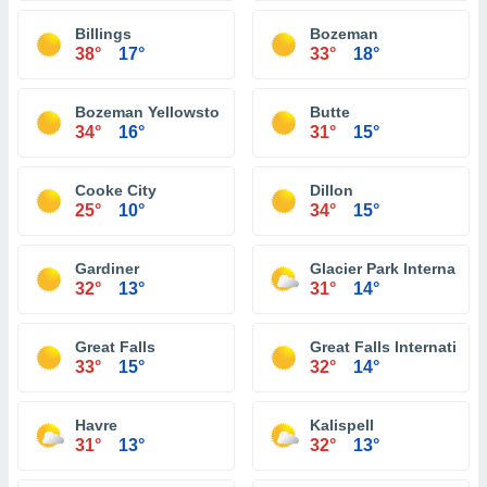
Billings
Bozeman
38°
17°
33°
18°
Bozeman Yellowstone International Airport
Butte
34°
16°
31°
15°
Cooke City
Dillon
25°
10°
34°
15°
Gardiner
Glacier Park Internationa
32°
13°
31°
14°
Great Falls
Great Falls International
33°
15°
32°
14°
Havre
Kalispell
31°
13°
32°
13°