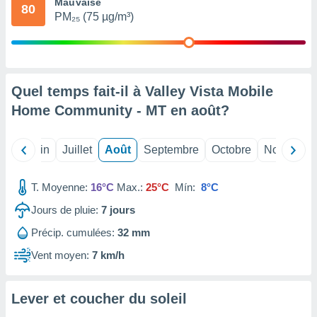
Mauvaise
80
nées
PM₂₅ (75 µg/m³)
lles sur
d'un
égitime,
vous
vous
 Pour ce
Quel temps fait-il à Valley Vista Mobile
ous
Home Community - MT en
août
?
etirer
ement
Mai
Juin
Juillet
Août
Septembre
Octobre
Novembre
 opposer
ement
nées à
T. Moyenne:
16°C
Max.:
25°C
Mín:
8°C
ment en
Jours de pluie:
7
jours
 sur «
res
» ou
Précip. cumulées:
32 mm
e
que de
Vent moyen:
7 km/h
kies
ite web.
Lever et coucher du soleil
t nos