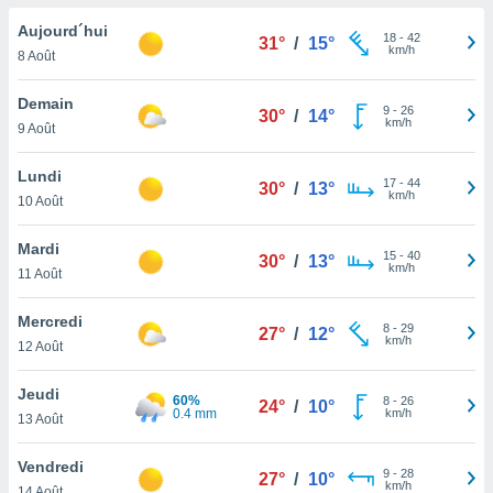
n «
 et
Aujourd´hui
18
-
42
31°
/
15°
r »,
km/h
8 Août
cédez au
 et vous
Demain
9
-
26
z
30°
/
14°
km/h
9 Août
ation de
qu'ils
Lundi
17
-
44
30°
/
13°
 nous ou
km/h
10 Août
aires,
Mardi
15
-
40
nt de
30°
/
13°
km/h
11 Août
t
er le
Mercredi
ement
8
-
29
27°
/
12°
km/h
te, ainsi
12 Août
per un
Jeudi
60%
8
-
26
écifique
24°
/
10°
0.4 mm
km/h
13 Août
us
de la
Vendredi
 et du
9
-
28
27°
/
10°
km/h
14 Août