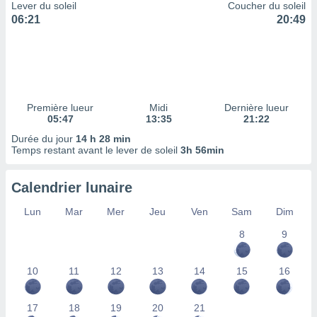
ires
Lever du soleil
Coucher du soleil
ons le
06:21
20:49
ent des
es
 :
et/ou
 à des
ions sur
Première lueur
Midi
Dernière lueur
eil,
05:47
13:35
21:22
des
Durée du jour
14 h 28 min
limitées
Temps restant avant le lever de soleil
3h 56min
nner la
, créer
Calendrier lunaire
ils pour
ité
Lun
Mar
Mer
Jeu
Ven
Sam
Dim
lisée,
8
9
des
our
nner des
10
11
12
13
14
15
16
és
lisées,
s profils
17
18
19
20
21
enus