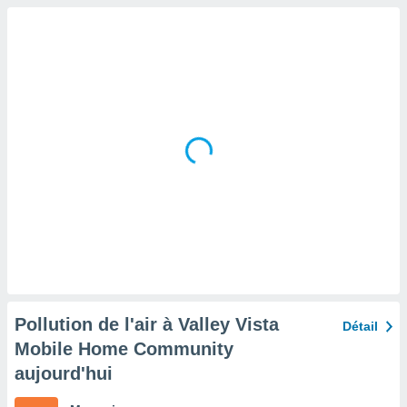
tre
ement,
enaires
s des
 des
nts
 ou des
gies
es pour
 accéder
r des
lles
ue votre
r ce site
 IP et
Pollution de l'air à Valley Vista
Détail
ifiants
Mobile Home Community
es.
aujourd'hui
eurs
traiter