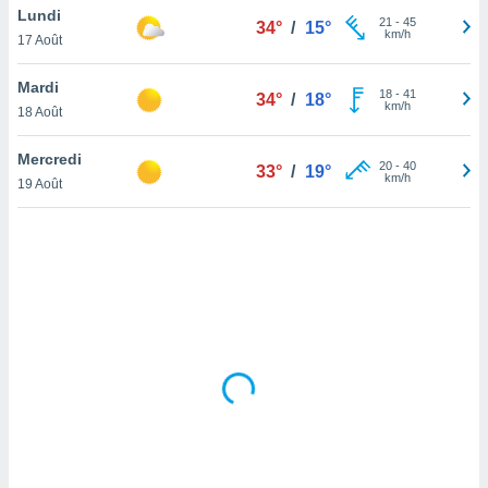
Lundi
lisé en
21
-
45
34°
/
15°
km/h
 de
17 Août
. Vous
rouver
Mardi
18
-
41
34°
/
18°
km/h
18 Août
ations
re
Mercredi
que de
20
-
40
33°
/
19°
km/h
kies
19 Août
r votre
ement à
ment en
sur le
res des
kies
le au
page de
te web.
MENT,
 les