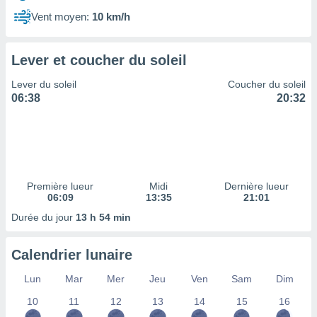
ires
ons le
Vent moyen:
10 km/h
ent des
es
 :
Lever et coucher du soleil
et/ou
Lever du soleil
Coucher du soleil
 à des
06:38
20:32
ions sur
eil,
des
limitées
nner la
, créer
Première lueur
Midi
Dernière lueur
ils pour
06:09
13:35
21:01
ité
Durée du jour
13 h 54 min
lisée,
des
our
Calendrier lunaire
nner des
és
Lun
Mar
Mer
Jeu
Ven
Sam
Dim
lisées,
10
11
12
13
14
15
16
s profils
enus