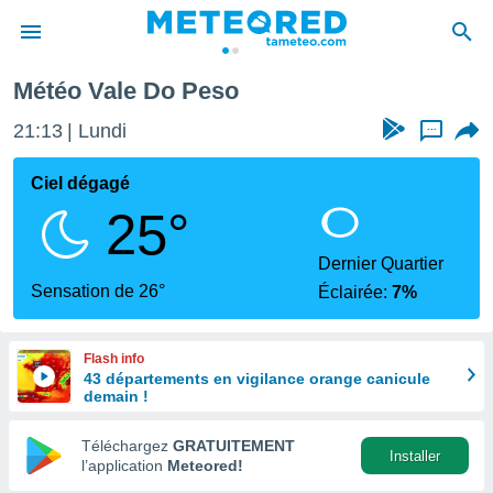
Météo Vale Do Peso
e
ntialité
21:13
Lundi
...
enu de
o.com
Ciel dégagé
o.com) a
25°
aré par
onnels
Dernier Quartier
arantir
Sensation de 26°
Éclairée:
7%
té des
ions
. Vous
Flash info
accéder
43 départements en vigilance orange canicule
e en
demain !
 les
Téléchargez
GRATUITEMENT
s :
Installer
l’application
Meteored!
r les