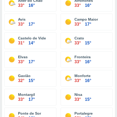
Alter do Chão
Arronches
33°
16°
33°
16°
Avis
Campo Maior
33°
17°
33°
17°
Castelo de Vide
Crato
31°
14°
33°
15°
Elvas
Fronteira
33°
17°
33°
16°
Gavião
Monforte
32°
15°
33°
16°
Montargil
Nisa
33°
17°
33°
15°
Ponte de Sor
Portalegre