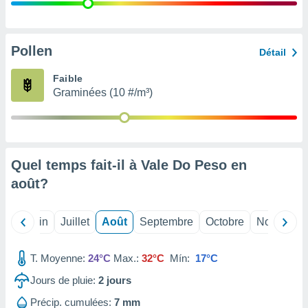
nées
lles sur
d'un
égitime,
Pollen
Détail
vous
vous
Faible
 Pour ce
Graminées (10 #/m³)
ous
etirer
ement
 opposer
Quel temps fait-il à Vale Do Peso en
ement
nées à
août
?
ment en
 sur «
res
» ou
Mai
Juin
Juillet
Août
Septembre
Octobre
Novembre
e
que de
kies
T. Moyenne:
24°C
Max.:
32°C
Mín:
17°C
ite web.
Jours de pluie:
2
jours
t nos
Précip. cumulées:
7 mm