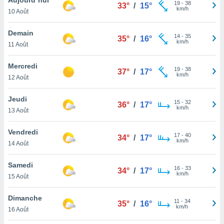
n «
19
-
38
33°
/
15°
km/h
10 Août
 et
r »,
cédez au
Demain
14
-
35
35°
/
16°
 et vous
km/h
11 Août
z
ation de
Mercredi
19
-
38
37°
/
17°
km/h
12 Août
qu'ils
 nous ou
aires,
Jeudi
15
-
32
36°
/
17°
km/h
13 Août
nt de
t
Vendredi
17
-
40
er le
34°
/
17°
km/h
14 Août
ement
te, ainsi
Samedi
16
-
33
34°
/
17°
km/h
per un
15 Août
écifique
us
Dimanche
11
-
34
de la
35°
/
16°
km/h
16 Août
 et du