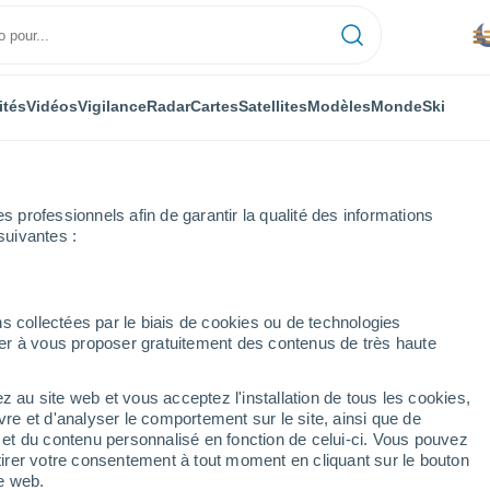
ités
Vidéos
Vigilance
Radar
Cartes
Satellites
Modèles
Monde
Ski
professionnels afin de garantir la qualité des informations
suivantes :
te
s collectées par le biais de cookies ou de technologies
nuer à vous proposer gratuitement des contenus de très haute
z au site web et vous acceptez l'installation de tous les cookies,
...
vre et d'analyser le comportement sur le site, ainsi que de
é et du contenu personnalisé en fonction de celui-ci. Vous pouvez
Heure par heure
tirer votre consentement à tout moment en cliquant sur le bouton
Brume de poussière dans les
te web.
prochaines heures