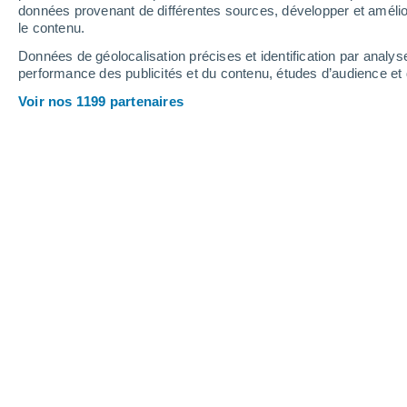
données provenant de différentes sources, développer et amélior
le contenu.
33°
/
18°
34°
/
16°
36°
/
20°
Données de géolocalisation précises et identification par analys
performance des publicités et du contenu, études d’audience e
21
-
40
km/h
20
-
40
km/h
14
19
-
36
km/h
Voir nos 1199 partenaires
Météo Vaiamonte aujourd´hui
, 8 août
Brume de poussi
22°
03:00
T. ressentie
25°
Brume de poussi
22°
04:00
T. ressentie
22°
Brume de poussi
21°
05:00
T. ressentie
21°
Brume de poussi
21°
06:00
T. ressentie
21°