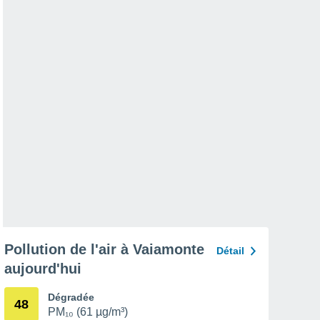
Pollution de l'air à Vaiamonte
Détail
aujourd'hui
Dégradée
48
PM₁₀ (61 µg/m³)