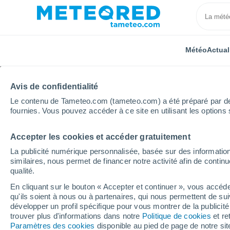
Météo
Actual
Avis de confidentialité
Le contenu de Tameteo.com (tameteo.com) a été préparé par des 
fournies. Vous pouvez accéder à ce site en utilisant les options 
Accepter les cookies et accéder gratuitement
Accueil
Portugal
District de Portalegre
Vaiamon
La publicité numérique personnalisée, basée sur des information
similaires, nous permet de financer notre activité afin de conti
Météo Vaiamonte
qualité.
En cliquant sur le bouton « Accepter et continuer », vous accéde
03:06
Samedi
qu'ils soient à nous ou à partenaires, qui nous permettent de sui
développer un profil spécifique pour vous montrer de la publicit
trouver plus d'informations dans notre
Politique de cookies
et re
Brume de poussière
Paramètres des cookies
disponible au pied de page de notre si