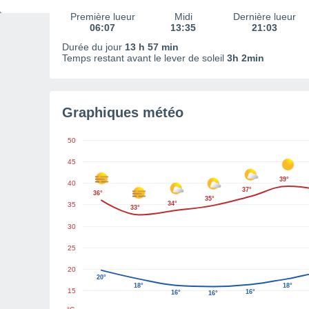
Première lueur
Midi
Dernière lueur
06:07
13:35
21:03
Durée du jour
13 h 57 min
Temps restant avant le lever de soleil
3h 2min
Graphiques météo
50
45
39°
40
37°
36°
35°
34°
35
33°
30
25
20
20°
18°
18°
15
16°
16°
16°