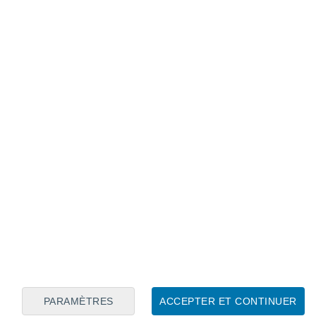
Calendrier lunaire
Lun
Mar
Mer
Jeu
Ven
Sam
Dim
8
9
10
11
12
13
14
15
16
PARAMÈTRES
ACCEPTER ET CONTINUER