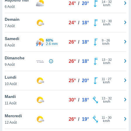
n «
14
-
32
24°
/
20°
km/h
6 Août
 et
r »,
cédez au
Demain
12
-
30
24°
/
18°
 et vous
km/h
7 Août
z
ation de
Samedi
60%
9
-
26
26°
/
18°
2.6 mm
km/h
8 Août
qu'ils
 nous ou
aires,
Dimanche
13
-
32
26°
/
18°
km/h
9 Août
nt de
t
Lundi
11
-
27
er le
25°
/
20°
km/h
10 Août
ement
te, ainsi
Mardi
13
-
32
30°
/
18°
km/h
per un
11 Août
écifique
us
Mercredi
11
-
30
de la
26°
/
19°
km/h
12 Août
 et du