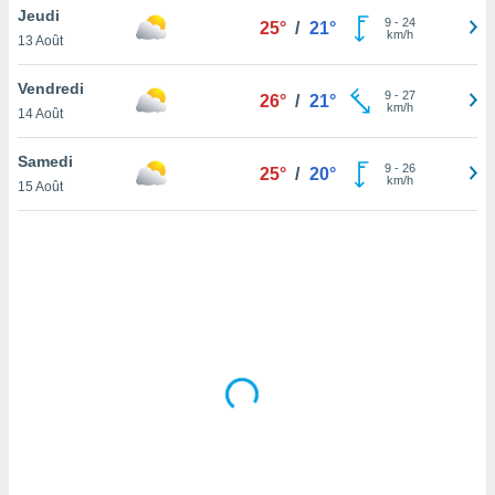
Jeudi
lisé en
9
-
24
25°
/
21°
km/h
 de
13 Août
. Vous
rouver
Vendredi
9
-
27
26°
/
21°
km/h
14 Août
ations
re
Samedi
que de
9
-
26
25°
/
20°
km/h
kies
15 Août
r votre
ement à
ment en
sur le
res des
kies
le au
page de
te web.
MENT,
 les