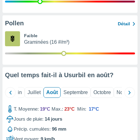
nées
lles sur
d'un
égitime,
Pollen
Détail
vous
vous
Faible
 Pour ce
Graminées (16 #/m³)
ous
etirer
ement
 opposer
Quel temps fait-il à Usurbil en
août
?
ement
nées à
ment en
Mai
Juin
Juillet
Août
Septembre
Octobre
Novembre
 sur «
res
» ou
e
T. Moyenne:
19°C
Max.:
23°C
Mín:
17°C
que de
kies
Jours de pluie:
14
jours
ite web.
Précip. cumulées:
96 mm
t nos
Vent moyen:
9 km/h