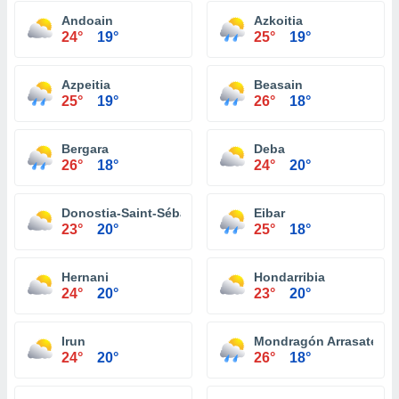
Andoain
Azkoitia
24°
19°
25°
19°
Azpeitia
Beasain
25°
19°
26°
18°
Bergara
Deba
26°
18°
24°
20°
Donostia-Saint-Sébastien
Eibar
23°
20°
25°
18°
Hernani
Hondarribia
24°
20°
23°
20°
Irun
Mondragón Arrasate
24°
20°
26°
18°