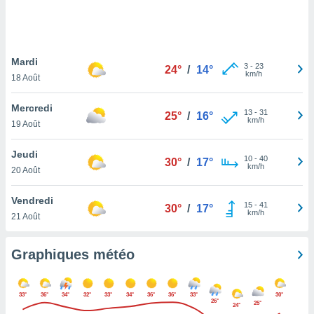
logies
e
s
Mardi
tez pas
3
-
23
24°
/
14°
km/h
ation de
18 Août
, vous
z à
Mercredi
13
-
31
25°
/
16°
à notre
km/h
19 Août
.com.
Jeudi
 cas,
10
-
40
30°
/
17°
km/h
us
20 Août
ns que
s
Vendredi
15
-
41
30°
/
17°
km/h
21 Août
ires
urer la
on sur le
Graphiques météo
 seront
, et que
ies ne
33°
36°
34°
32°
33°
34°
36°
36°
33°
30°
as
26°
25°
24°