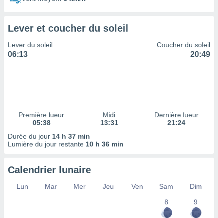
ires
ons le
ent des
Lever et coucher du soleil
es
 :
Lever du soleil
Coucher du soleil
et/ou
06:13
20:49
 à des
ions sur
eil,
des
limitées
Première lueur
Midi
Dernière lueur
nner la
05:38
13:31
21:24
, créer
ils pour
Durée du jour
14 h 37 min
ité
Lumière du jour restante
10 h 36 min
lisée,
des
Calendrier lunaire
our
nner des
Lun
Mar
Mer
Jeu
Ven
Sam
Dim
és
lisées,
8
9
s profils
enus