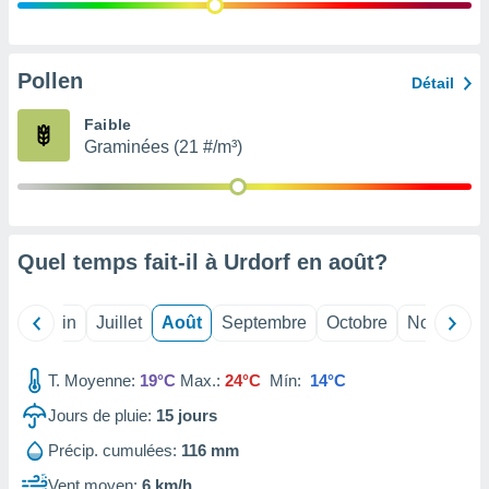
nées
lles sur
d'un
égitime,
Pollen
Détail
vous
vous
Faible
 Pour ce
Graminées (21 #/m³)
ous
etirer
ement
 opposer
Quel temps fait-il à Urdorf en
août
?
ement
nées à
ment en
Mai
Juin
Juillet
Août
Septembre
Octobre
Novembre
 sur «
res
» ou
e
T. Moyenne:
19°C
Max.:
24°C
Mín:
14°C
que de
kies
Jours de pluie:
15
jours
ite web.
Précip. cumulées:
116 mm
t nos
Vent moyen:
6 km/h