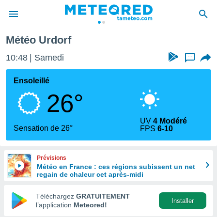
Météo Urdorf
e
ntialité
10:48
Samedi
...
enu de
o.com
Ensoleillé
o.com) a
26°
aré par
onnels
UV
4 Modéré
arantir
Sensation de 26°
FPS
6-10
té des
ions
. Vous
Prévisions
accéder
Météo en France : ces régions subissent un net
e en
regain de chaleur cet après-midi
 les
Téléchargez
GRATUITEMENT
s :
Installer
l’application
Meteored!
r les