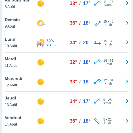
n «
11
-
27
33°
/
17°
km/h
8 Août
 et
r »,
cédez au
Demain
15
-
43
36°
/
18°
 et vous
km/h
9 Août
z
ation de
Lundi
60%
15
-
38
34°
/
20°
2.3 mm
km/h
10 Août
qu'ils
 nous ou
aires,
Mardi
14
-
31
32°
/
18°
km/h
11 Août
nt de
t
Mercredi
12
-
34
er le
33°
/
18°
km/h
12 Août
ement
te, ainsi
Jeudi
9
-
25
34°
/
17°
km/h
per un
13 Août
écifique
us
Vendredi
5
-
21
de la
36°
/
18°
km/h
14 Août
 et du