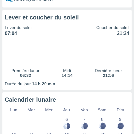
ires
ons le
ent des
Lever et coucher du soleil
es
 :
Lever du soleil
Coucher du soleil
et/ou
07:04
21:24
 à des
ions sur
eil,
des
limitées
Première lueur
Midi
Dernière lueur
nner la
06:32
14:14
21:56
, créer
ils pour
Durée du jour
14 h 20 min
ité
lisée,
Calendrier lunaire
des
our
Lun
Mar
Mer
Jeu
Ven
Sam
Dim
nner des
és
6
7
8
9
lisées,
s profils
enus