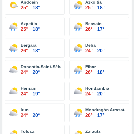
Andoain
Azkoitia
25°
18°
25°
18°
Azpeitia
Beasain
25°
18°
26°
17°
Bergara
Deba
26°
18°
24°
20°
Donostia-Saint-Sébastien
Eibar
24°
20°
26°
18°
Hernani
Hondarribia
24°
19°
24°
20°
Irun
Mondragón Arrasate
24°
20°
26°
17°
Tolosa
Zarautz