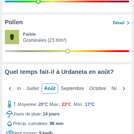
nées
lles sur
d'un
égitime,
Pollen
Détail
vous
vous
Faible
 Pour ce
Graminées (23 #/m³)
ous
etirer
ement
 opposer
Quel temps fait-il à Urdaneta en
août
?
ement
nées à
ment en
Mai
Juin
Juillet
Août
Septembre
Octobre
Novembre
 sur «
res
» ou
e
T. Moyenne:
20°C
Max.:
23°C
Mín:
17°C
que de
kies
Jours de pluie:
14
jours
ite web.
Précip. cumulées:
86 mm
t nos
Vent moyen:
9 km/h