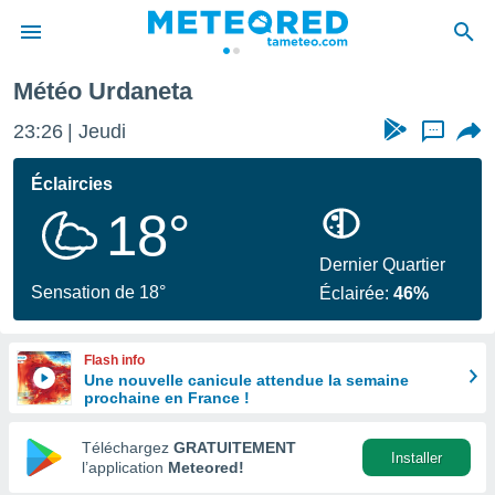
Météo Urdaneta
e
ntialité
23:26
Jeudi
...
enu de
o.com
Éclaircies
o.com) a
18°
aré par
onnels
Dernier Quartier
arantir
Sensation de 18°
Éclairée:
46%
té des
ions
. Vous
Flash info
accéder
Une nouvelle canicule attendue la semaine
e en
prochaine en France !
 les
Téléchargez
GRATUITEMENT
s :
Installer
l’application
Meteored!
r les