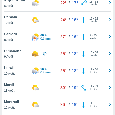
n «
15
-
35
22°
/
17°
km/h
6 Août
 et
r »,
cédez au
Demain
12
-
29
24°
/
16°
 et vous
km/h
7 Août
z
ation de
Samedi
60%
9
-
26
27°
/
16°
0.6 mm
km/h
8 Août
qu'ils
 nous ou
aires,
Dimanche
15
-
37
25°
/
18°
km/h
9 Août
nt de
t
Lundi
50%
11
-
30
er le
25°
/
18°
0.2 mm
km/h
10 Août
ement
te, ainsi
Mardi
11
-
33
30°
/
19°
km/h
per un
11 Août
écifique
us
Mercredi
11
-
31
de la
26°
/
19°
km/h
12 Août
 et du