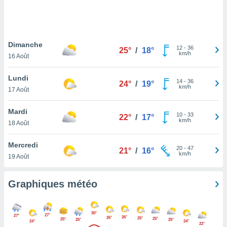
logies
e
s
Dimanche
tez pas
12
-
36
25°
/
18°
km/h
ation de
16 Août
, vous
z à
Lundi
14
-
36
24°
/
19°
à notre
km/h
17 Août
.com.
Mardi
 cas,
10
-
33
22°
/
17°
km/h
us
18 Août
ns que
s
Mercredi
20
-
47
21°
/
16°
km/h
19 Août
ires
urer la
on sur le
Graphiques météo
 seront
, et que
ies ne
30°
27°
27°
26°
as
26°
25°
25°
25°
25°
25°
24°
24°
22°