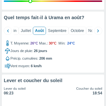
nées
lles sur
d'un
égitime,
Quel temps fait-il à Urama en
août
?
vous
vous
 Pour ce
Mai
Juin
Juillet
Août
Septembre
Octobre
Novembre
ous
etirer
T. Moyenne:
26°C
Max.:
30°C
Mín:
24°C
ement
Jours de pluie:
26
jours
 opposer
ement
Précip. cumulées:
206 mm
nées à
ment en
Vent moyen:
6 km/h
 sur «
res
» ou
e
Lever et coucher du soleil
que de
kies
Lever du soleil
Coucher du soleil
ite web.
06:23
18:54
t nos