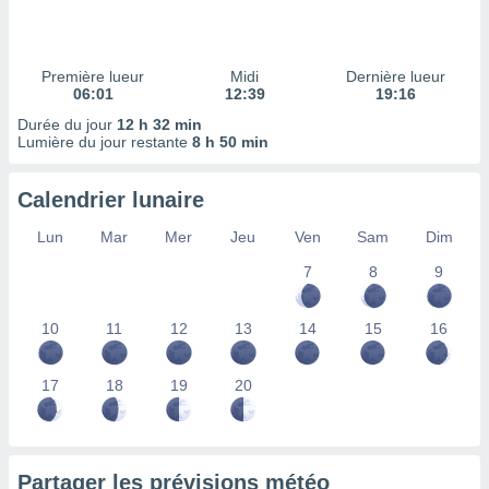
ires
ons le
ent des
es
Première lueur
Midi
Dernière lueur
 :
06:01
12:39
19:16
et/ou
Durée du jour
12 h 32 min
 à des
Lumière du jour restante
8 h 50 min
ions sur
eil,
Calendrier lunaire
des
limitées
Lun
Mar
Mer
Jeu
Ven
Sam
Dim
nner la
7
8
9
, créer
ils pour
ité
10
11
12
13
14
15
16
lisée,
des
our
17
18
19
20
nner des
és
lisées,
s profils
Partager les prévisions météo
enus