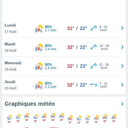
logies
e
s
Lundi
tez pas
90%
8
-
32
31°
/
22°
2.7 mm
km/h
ation de
17 Août
, vous
z à
Mardi
80%
10
-
35
32°
/
22°
à notre
2.4 mm
km/h
18 Août
.com.
Mercredi
 cas,
90%
11
-
36
32°
/
23°
2.8 mm
km/h
us
19 Août
ns que
s
Jeudi
90%
7
-
31
32°
/
22°
2.3 mm
km/h
20 Août
ires
urer la
on sur le
Graphiques météo
 seront
, et que
ies ne
34°
34°
33°
33°
32°
32°
32°
32°
31°
31°
31°
31°
as
31°