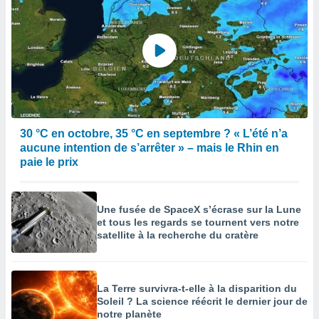
30 °C en octobre, 35 °C en septembre ? « L’été n’a
aucune intention de s’arrêter » – mais le Rhin en
paie le prix
Une fusée de SpaceX s’écrase sur la Lune
et tous les regards se tournent vers notre
satellite à la recherche du cratère
La Terre survivra-t-elle à la disparition du
Soleil ? La science réécrit le dernier jour de
notre planète