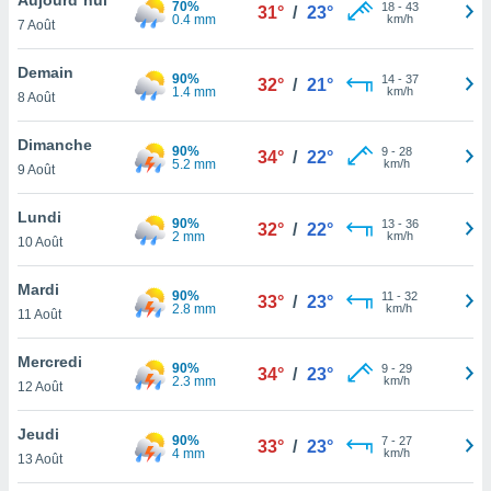
70%
n «
18
-
43
31°
/
23°
0.4 mm
km/h
7 Août
 et
r »,
cédez au
Demain
90%
14
-
37
32°
/
21°
 et vous
1.4 mm
km/h
8 Août
z
ation de
Dimanche
90%
9
-
28
34°
/
22°
5.2 mm
km/h
9 Août
qu'ils
 nous ou
aires,
Lundi
90%
13
-
36
32°
/
22°
2 mm
km/h
10 Août
nt de
t
Mardi
90%
11
-
32
er le
33°
/
23°
2.8 mm
km/h
11 Août
ement
te, ainsi
Mercredi
90%
9
-
29
34°
/
23°
2.3 mm
km/h
per un
12 Août
écifique
us
Jeudi
90%
7
-
27
de la
33°
/
23°
4 mm
km/h
13 Août
 et du