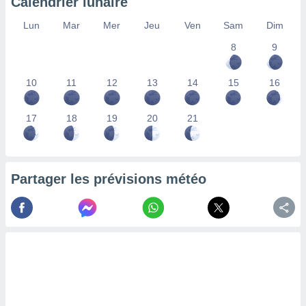
Calendrier lunaire
lisés,
des
Lun
Mar
Mer
Jeu
Ven
Sam
Dim
our
8
9
nner des
s
lisés,
10
11
12
13
14
15
16
la
ance des
s,
17
18
19
20
21
la
ance des
s,
dre les
Partager les prévisions météo
par le
ques ou
inaisons
ées
nt de
tes
,
er et
r les