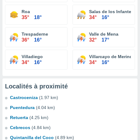
Roa
Salas de los Infantes
35°
18°
34°
16°
Trespaderne
Valle de Mena
36°
16°
32°
17°
Villadiego
Villarcayo de Merindad d
34°
16°
34°
16°
Localités à proximité
Castroceniza
(1.97 km)
Puentedura
(4.04 km)
Retuerta
(4.25 km)
Cebrecos
(4.84 km)
Quintanilla del Coco
(4.89 km)