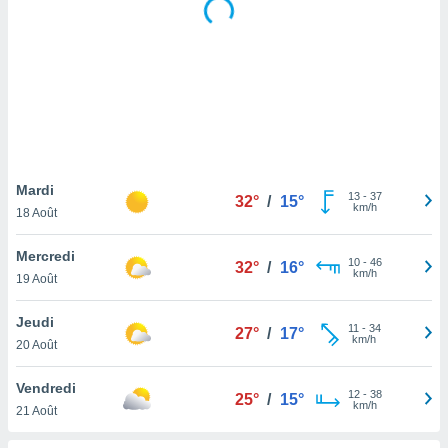
logies
e
s
tez pas
ation de
, vous
z à
à notre
Mardi
13
-
37
32°
/
15°
.com.
km/h
18 Août
 cas,
us
Mercredi
ns que
10
-
46
32°
/
16°
km/h
19 Août
s
ires
Jeudi
11
-
34
27°
/
17°
urer la
km/h
20 Août
on sur le
 seront
Vendredi
, et que
12
-
38
25°
/
15°
km/h
21 Août
ies ne
as