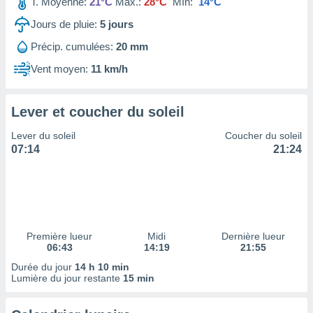
ires
T. Moyenne:
21°C
Max.:
28°C
Mín:
14°C
ons le
Jours de pluie:
5
jours
ent des
es
Précip. cumulées:
20 mm
 :
Vent moyen:
11 km/h
et/ou
 à des
ions sur
Lever et coucher du soleil
eil,
des
Lever du soleil
Coucher du soleil
limitées
07:14
21:24
nner la
, créer
ils pour
ité
lisée,
des
Première lueur
Midi
Dernière lueur
our
06:43
14:19
21:55
nner des
Durée du jour
14 h 10 min
és
Lumière du jour restante
15 min
lisées,
s profils
enus