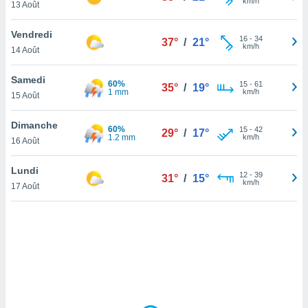
km/h
13 Août
lisé en
 de
Vendredi
. Vous
16
-
34
37°
/
21°
km/h
rouver
14 Août
ations
Samedi
60%
15
-
61
35°
/
19°
re
1 mm
km/h
15 Août
que de
kies
Dimanche
r votre
60%
15
-
42
29°
/
17°
1.2 mm
km/h
ement à
16 Août
ment en
sur le
Lundi
12
-
39
31°
/
15°
km/h
17 Août
res des
kies
le au
page de
te web.
MENT,
 les