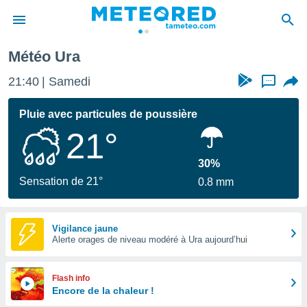
Ura
Météo Ura
e
ntialité
21:40
Samedi
...
enu de
o.com
Pluie avec particules de poussière
o.com) a
21°
aré par
onnels
30%
arantir
Sensation de 21°
0.8 mm
té des
ions
. Vous
accéder
Vigilance jaune
e en
Alerte orages de niveau modéré à Ura aujourd’hui
 les
s :
Flash info
Encore de la chaleur !
r les