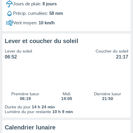
ires
Jours de pluie:
8
jours
ons le
ent des
Précip. cumulées:
58 mm
es
Vent moyen:
10 km/h
 :
et/ou
 à des
Lever et coucher du soleil
ions sur
eil,
Lever du soleil
Coucher du soleil
des
06:52
21:17
limitées
nner la
, créer
ils pour
ité
lisée,
Première lueur
Midi
Dernière lueur
06:19
14:05
21:50
des
our
Durée du jour
14 h 24 min
nner des
Lumière du jour restante
10 h 9 min
és
lisées,
Calendrier lunaire
s profils
enus