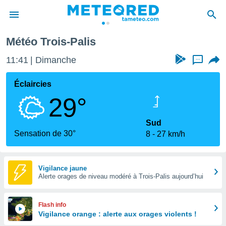
Météo Trois-Palis
e
ntialité
11:41
Dimanche
...
enu de
o.com
Éclaircies
o.com) a
29°
aré par
onnels
Sud
arantir
Sensation de 30°
8
27 km/h
té des
ions
. Vous
accéder
Vigilance jaune
e en
Alerte orages de niveau modéré à Trois-Palis aujourd’hui
 les
s :
Flash info
Vigilance orange : alerte aux orages violents !
r les