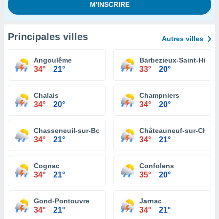
Principales villes
Autres villes
Angoulême
Barbezieux-Saint-Hilair
34°
21°
33°
20°
Chalais
Champniers
34°
20°
34°
20°
Chasseneuil-sur-Bonnieure
Châteauneuf-sur-Chare
34°
21°
34°
21°
Cognac
Confolens
34°
21°
35°
20°
Gond-Pontouvre
Jarnac
34°
21°
34°
21°