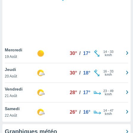
logies
e
s
tez pas
ation de
, vous
z à
à notre
Mercredi
14
-
33
30°
/
17°
km/h
19 Août
.com.
 cas,
Jeudi
16
-
33
us
30°
/
18°
km/h
20 Août
ns que
s
Vendredi
23
-
49
28°
/
17°
ires
km/h
21 Août
urer la
on sur le
Samedi
14
-
47
 seront
26°
/
16°
km/h
22 Août
, et que
ies ne
as
Graphiques météo