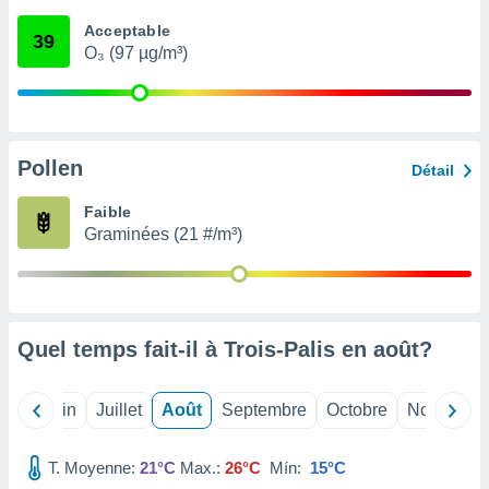
nées
Acceptable
lles sur
39
O₃ (97 µg/m³)
d'un
égitime,
vous
vous
 Pour ce
ous
Pollen
Détail
etirer
Faible
ement
Graminées (21 #/m³)
 opposer
ement
nées à
ment en
 sur «
res
» ou
Quel temps fait-il à Trois-Palis en
août
?
e
que de
kies
Mai
Juin
Juillet
Août
Septembre
Octobre
Novembre
ite web.
T. Moyenne:
21°C
Max.:
26°C
Mín:
15°C
t nos