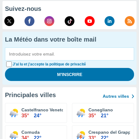
Suivez-nous
La Météo dans votre boîte mail
J'ai lu et j'accepte la politique de privacité
Principales villes
Autres villes
Castelfranco Veneto
Conegliano
35°
24°
35°
21°
Cornuda
Crespano del Grappa
34°
22°
33°
22°