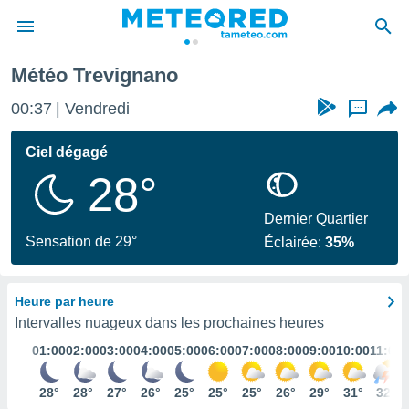
Météo Trevignano
e
ntialité
00:37
Vendredi
...
enu de
o.com
Ciel dégagé
o.com) a
28°
aré par
onnels
Dernier Quartier
arantir
Sensation de 29°
Éclairée:
35%
té des
ions
. Vous
Heure par heure
accéder
e en
Intervalles nuageux dans les prochaines heures
 les
01:00
02:00
03:00
04:00
05:00
06:00
07:00
08:00
09:00
10:00
11:00
s :
28°
28°
27°
26°
25°
25°
25°
26°
29°
31°
32°
r les