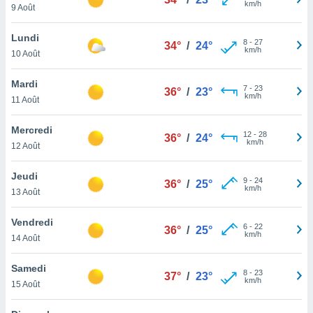
km/h
n «
9 Août
 et
r »,
Lundi
8
-
27
cédez au
34°
/
24°
km/h
10 Août
 et vous
z
Mardi
ation de
7
-
23
36°
/
23°
km/h
11 Août
qu'ils
 nous ou
Mercredi
12
-
28
36°
/
24°
aires,
km/h
12 Août
nt de
Jeudi
t
9
-
24
36°
/
25°
km/h
er le
13 Août
ement
te, ainsi
Vendredi
6
-
22
36°
/
25°
km/h
14 Août
per un
écifique
Samedi
us
8
-
23
37°
/
23°
km/h
de la
15 Août
 et du