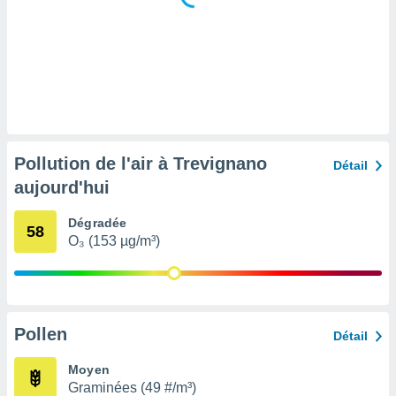
tre
ement,
enaires
s des
 des
nts
 ou des
gies
Pollution de l'air à Trevignano
Détail
es pour
aujourd'hui
 accéder
r des
Dégradée
58
lles
O₃ (153 µg/m³)
ue votre
r ce site
 IP et
ifiants
Pollen
Détail
es.
Moyen
eurs
Graminées (49 #/m³)
traiter