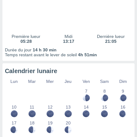
ires
ons le
ent des
es
 :
et/ou
Première lueur
Midi
Dernière lueur
 à des
05:28
13:17
21:05
ions sur
eil,
Durée du jour
14 h 30 min
Temps restant avant le lever de soleil
4h 51min
des
limitées
Calendrier lunaire
nner la
, créer
Lun
Mar
Mer
Jeu
Ven
Sam
Dim
ils pour
ité
7
8
9
lisée,
des
10
11
12
13
14
15
16
our
nner des
és
17
18
19
20
lisées,
s profils
enus