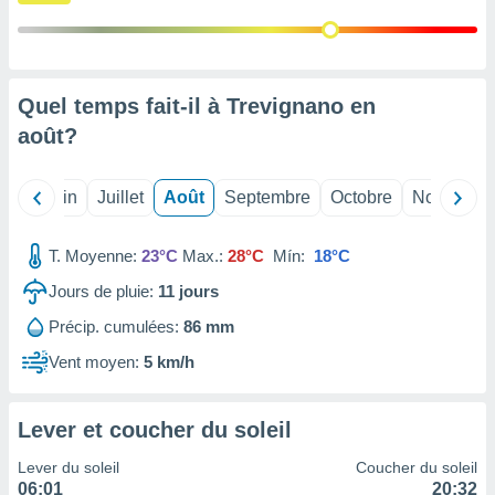
nées
lles sur
d'un
égitime,
vous
Quel temps fait-il à Trevignano en
vous
août
?
 Pour ce
ous
etirer
Mai
Juin
Juillet
Août
Septembre
Octobre
Novembre
ement
 opposer
T. Moyenne:
23°C
Max.:
28°C
Mín:
18°C
ement
nées à
Jours de pluie:
11
jours
ment en
Précip. cumulées:
86 mm
 sur «
res
» ou
Vent moyen:
5 km/h
e
que de
kies
Lever et coucher du soleil
ite web.
Lever du soleil
Coucher du soleil
t nos
06:01
20:32