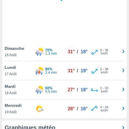
logies
e
s
tez pas
ation de
, vous
z à
à notre
Dimanche
70%
6
-
36
31°
/
18°
1.3 mm
km/h
16 Août
.com.
 cas,
Lundi
80%
5
-
38
us
31°
/
19°
2.4 mm
km/h
17 Août
ns que
s
Mardi
60%
2
-
33
27°
/
18°
ires
0.5 mm
km/h
18 Août
urer la
on sur le
Mercredi
4
-
29
 seront
28°
/
16°
km/h
19 Août
, et que
ies ne
as
Graphiques météo