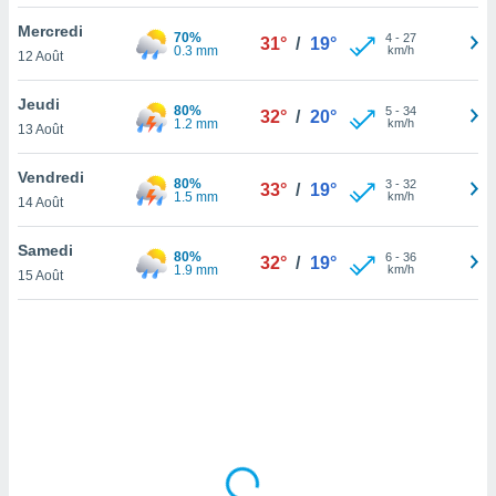
lisé en
Mercredi
 de
70%
4
-
27
31°
/
19°
0.3 mm
km/h
12 Août
. Vous
rouver
Jeudi
80%
5
-
34
32°
/
20°
ations
1.2 mm
km/h
13 Août
re
que de
Vendredi
80%
kies
3
-
32
33°
/
19°
1.5 mm
km/h
14 Août
r votre
ement à
ment en
Samedi
80%
6
-
36
32°
/
19°
sur le
1.9 mm
km/h
15 Août
res des
kies
le au
page de
te web.
MENT,
 les