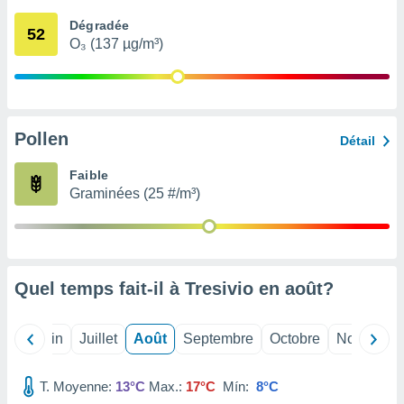
nées
Dégradée
lles sur
52
O₃ (137 µg/m³)
d'un
égitime,
vous
vous
 Pour ce
ous
Pollen
Détail
etirer
Faible
ement
Graminées (25 #/m³)
 opposer
ement
nées à
ment en
 sur «
res
» ou
Quel temps fait-il à Tresivio en
août
?
e
que de
kies
Mai
Juin
Juillet
Août
Septembre
Octobre
Novembre
ite web.
T. Moyenne:
13°C
Max.:
17°C
Mín:
8°C
t nos