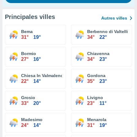
Principales villes
Autres villes
Bema
Berbenno di Valtellina
31°
19°
34°
22°
Bormio
Chiavenna
27°
16°
34°
23°
Chiesa In Valmalenco
Gordona
22°
14°
35°
23°
Grosio
Livigno
33°
20°
23°
11°
Madesimo
Menarola
24°
14°
31°
19°