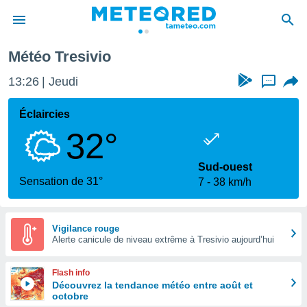
Météo Tresivio
e
ntialité
13:26
Jeudi
...
enu de
o.com
Éclaircies
o.com) a
32°
aré par
onnels
Sud-ouest
arantir
Sensation de 31°
7
38 km/h
té des
ions
. Vous
accéder
Vigilance rouge
e en
Alerte canicule de niveau extrême à Tresivio aujourd’hui
 les
Flash info
s :
Découvrez la tendance météo entre août et
octobre
r les