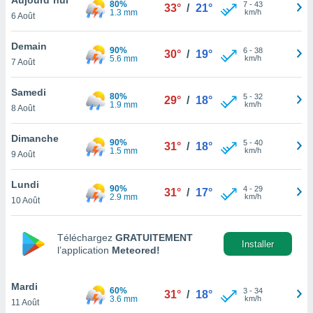
80%
n «
7
-
43
33°
/
21°
1.3 mm
km/h
6 Août
 et
r »,
cédez au
Demain
90%
6
-
38
30°
/
19°
 et vous
5.6 mm
km/h
7 Août
z
ation de
Samedi
80%
5
-
32
29°
/
18°
1.9 mm
km/h
8 Août
qu'ils
 nous ou
aires,
Dimanche
90%
5
-
40
31°
/
18°
1.5 mm
km/h
9 Août
nt de
t
Lundi
90%
4
-
29
er le
31°
/
17°
2.9 mm
km/h
10 Août
ement
te, ainsi
Téléchargez
GRATUITEMENT
per un
Installer
l’application
Meteored!
écifique
us
de la
Mardi
60%
3
-
34
31°
/
18°
 et du
3.6 mm
km/h
11 Août