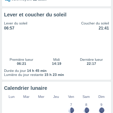
ires
ons le
ent des
Lever et coucher du soleil
es
 :
Lever du soleil
Coucher du soleil
et/ou
06:57
21:41
 à des
ions sur
eil,
des
limitées
Première lueur
Midi
Dernière lueur
nner la
06:21
14:19
22:17
, créer
ils pour
Durée du jour
14 h 45 min
ité
Lumière du jour restante
15 h 23 min
lisée,
des
Calendrier lunaire
our
nner des
Lun
Mar
Mer
Jeu
Ven
Sam
Dim
és
lisées,
7
8
9
s profils
enus