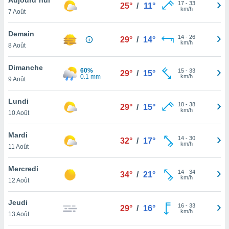
n «
17
-
33
25°
/
11°
km/h
7 Août
 et
r »,
cédez au
Demain
14
-
26
29°
/
14°
 et vous
km/h
8 Août
z
ation de
Dimanche
60%
15
-
33
29°
/
15°
0.1 mm
km/h
9 Août
qu'ils
 nous ou
aires,
Lundi
18
-
38
29°
/
15°
km/h
10 Août
nt de
t
Mardi
14
-
30
er le
32°
/
17°
km/h
11 Août
ement
te, ainsi
Mercredi
14
-
34
34°
/
21°
km/h
per un
12 Août
écifique
us
Jeudi
16
-
33
de la
29°
/
16°
km/h
13 Août
 et du