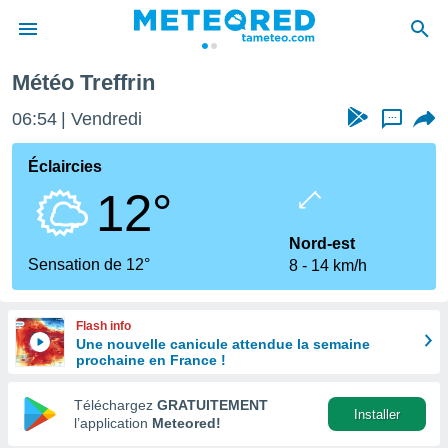
Météo Treffrin
e
ntialité
06:54
Vendredi
...
enu de
o.com
Éclaircies
o.com) a
12°
aré par
onnels
Nord-est
arantir
Sensation de 12°
8
14 km/h
té des
ions
. Vous
Flash info
accéder
Une nouvelle canicule attendue la semaine
e en
prochaine en France !
 les
Téléchargez
GRATUITEMENT
s :
Installer
l’application
Meteored!
r les