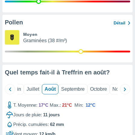
nées
lles sur
d'un
égitime,
Pollen
Détail
vous
vous
Moyen
 Pour ce
Graminées (38 #/m³)
ous
etirer
ement
 opposer
Quel temps fait-il à Treffrin en
août
?
ement
nées à
ment en
Mai
Juin
Juillet
Août
Septembre
Octobre
Novembre
 sur «
res
» ou
e
T. Moyenne:
17°C
Max.:
21°C
Mín:
12°C
que de
kies
Jours de pluie:
11
jours
ite web.
Précip. cumulées:
62 mm
t nos
Vent moyen:
12 km/h