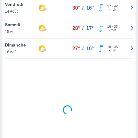
Vendredi
lisé en
17
-
42
30°
/
16°
km/h
 de
14 Août
. Vous
rouver
Samedi
16
-
33
28°
/
17°
km/h
15 Août
ations
re
Dimanche
que de
18
-
38
27°
/
16°
km/h
kies
16 Août
r votre
ement à
ment en
sur le
res des
kies
le au
page de
te web.
MENT,
 les