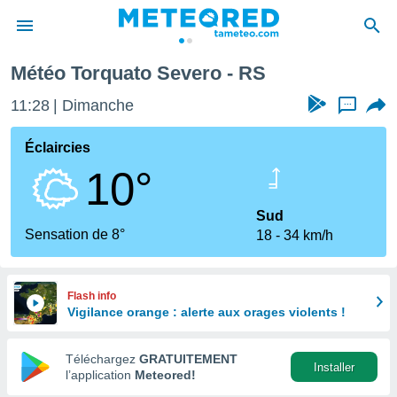
Météo Torquato Severo - RS
e
ntialité
11:28
Dimanche
...
enu de
o.com
Éclaircies
o.com) a
10°
aré par
onnels
Sud
arantir
Sensation de 8°
18
34 km/h
té des
ions
. Vous
accéder
Flash info
e en
Vigilance orange : alerte aux orages violents !
 les
Téléchargez
GRATUITEMENT
s :
Installer
l’application
Meteored!
r les