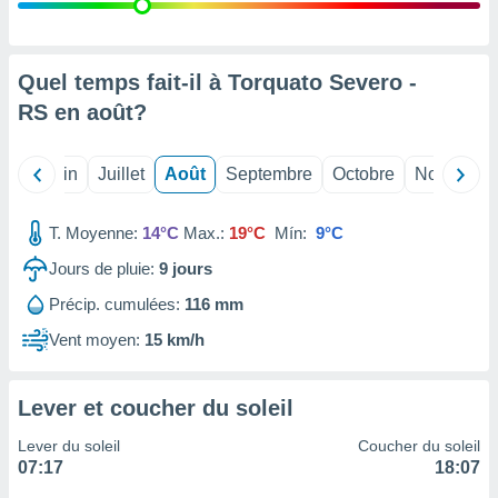
nées
lles sur
d'un
égitime,
Quel temps fait-il à Torquato Severo -
vous
RS en
août
?
vous
 Pour ce
ous
Mai
Juin
Juillet
Août
Septembre
Octobre
Novembre
etirer
ement
T. Moyenne:
14°C
Max.:
19°C
Mín:
9°C
 opposer
ement
Jours de pluie:
9
jours
nées à
Précip. cumulées:
116 mm
ment en
 sur «
Vent moyen:
15 km/h
res
» ou
e
que de
Lever et coucher du soleil
kies
ite web.
Lever du soleil
Coucher du soleil
07:17
18:07
t nos