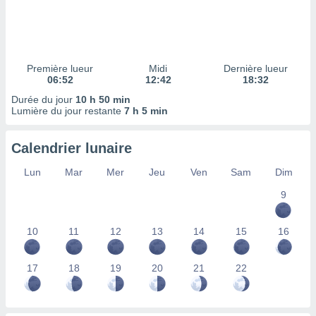
ires
ons le
ent des
es
 :
Première lueur
Midi
Dernière lueur
et/ou
06:52
12:42
18:32
 à des
Durée du jour
10 h 50 min
ions sur
Lumière du jour restante
7 h 5 min
eil,
des
limitées
Calendrier lunaire
nner la
Lun
Mar
Mer
Jeu
Ven
Sam
Dim
, créer
ils pour
9
ité
lisée,
10
11
12
13
14
15
16
des
our
nner des
17
18
19
20
21
22
és
lisées,
s profils
enus