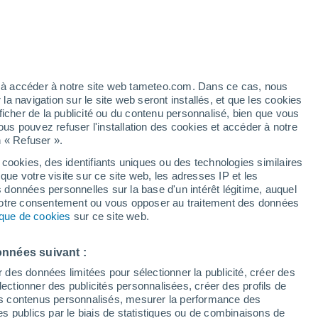
Risque d'Indice UV 10 Élevé
Durant la journée de demain
ez à accéder à notre site web tameteo.com. Dans ce cas, nous
 navigation sur le site web seront installés, et que les cookies
ficher de la publicité ou du contenu personnalisé, bien que vous
ous pouvez refuser l'installation des cookies et accéder à notre
n « Refuser ».
 cookies, des identifiants uniques ou des technologies similaires
que votre visite sur ce site web, les adresses IP et les
de pluie
Radar de pluie
Satellites
Modèles
s données personnelles sur la base d'un intérêt légitime, auquel
 votre consentement ou vous opposer au traitement des données
tique de cookies
sur ce site web.
imanche
Lundi
Mardi
Mercredi
onnées suivant :
9 Août
10 Août
11 Août
12 Août
r des données limitées pour sélectionner la publicité, créer des
sélectionner des publicités personnalisées, créer des profils de
 des contenus personnalisés, mesurer la performance des
s publics par le biais de statistiques ou de combinaisons de
90%
90%
90%
90%