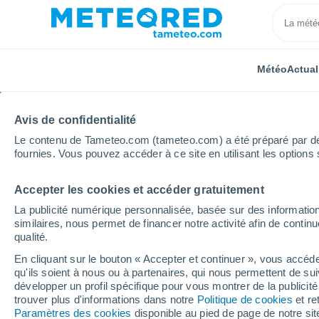
Météo
Actual
Avis de confidentialité
Le contenu de Tameteo.com (tameteo.com) a été préparé par des 
fournies. Vous pouvez accéder à ce site en utilisant les options 
Accepter les cookies et accéder gratuitement
Accueil
Inde
Mizoram
Tlungvel
La publicité numérique personnalisée, basée sur des information
similaires, nous permet de financer notre activité afin de conti
Météo Tlungvel
qualité.
En cliquant sur le bouton « Accepter et continuer », vous accéde
23:38
Jeudi
qu'ils soient à nous ou à partenaires, qui nous permettent de sui
développer un profil spécifique pour vous montrer de la publicit
trouver plus d'informations dans notre
Politique de cookies
et re
Pluie faible
Paramètres des cookies
disponible au pied de page de notre si