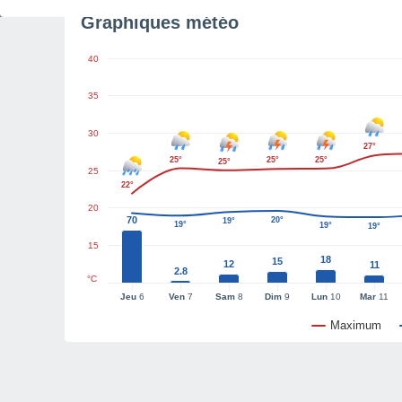
Graphiques météo
40
35
30
27°
25°
25°
25°
25°
25
22°
20
70
20°
19°
19°
19°
19°
15
18
15
12
11
2.8
°C
Jeu
6
Ven
7
Sam
8
Dim
9
Lun
10
Mar
11
Maximum