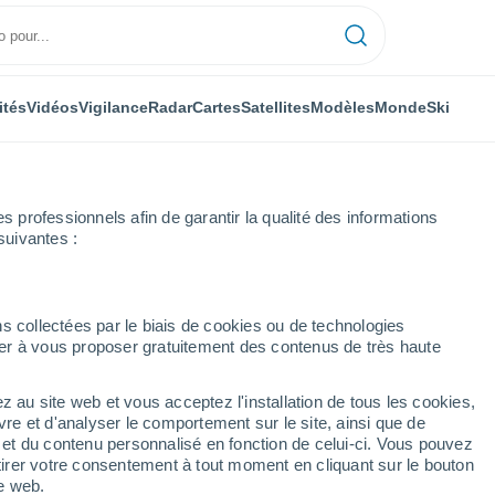
ités
Vidéos
Vigilance
Radar
Cartes
Satellites
Modèles
Monde
Ski
professionnels afin de garantir la qualité des informations
suivantes :
s collectées par le biais de cookies ou de technologies
nuer à vous proposer gratuitement des contenus de très haute
z au site web et vous acceptez l'installation de tous les cookies,
...
vre et d'analyser le comportement sur le site, ainsi que de
é et du contenu personnalisé en fonction de celui-ci. Vous pouvez
Heure par heure
tirer votre consentement à tout moment en cliquant sur le bouton
Pluie faible dans les prochaines
te web.
heures