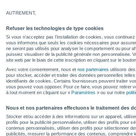
20°
AUTREMENT,
30%
Refuser les technologies de type cookies
Sensation de 20°
0.2 mm
Si vous n'acceptez pas l'installation de cookies, vous continu
vous informons que seuls les cookies nécessaires pour assurer la
ne seront pas utilisés pour analyser le comportement ou pour af
puissiez visualiser de la publicité générale non personnalisée. V
Flash info
site web par le biais de cette inscription en cliquant sur le bouto
Une nouvelle canicule attendue la semaine
prochaine en France !
Avec votre consentement, nous et
nos partenaires
utilisons des
pour stocker, accéder et traiter des données personnelles telles 
Météo 1 - 7 jours
Heure par heure
Actualité
Carte 
identifiants de cookies. Certains fournisseurs peuvent traiter vo
vous pouvez vous opposer. Pour ce faire, vous pouvez retirer
à tout moment en cliquant sur «
Paramètres
» ou sur notre
poli
Demain
Samedi
D
Aujourd´hui
Nous et nos partenaires effectuons le traitement des d
7 Août
8 Août
6 Août
Stocker et/ou accéder à des informations sur un appareil, utilise
profils pour la publicité personnalisée, utiliser des profils pour 
contenus personnalisés, utiliser des profils pour sélectionner
publicités, mesurer la performance des contenus, comprendre le
80%
90%
90%