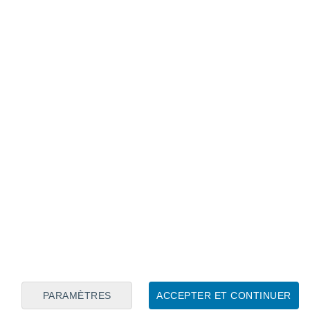
Calendrier lunaire
Lun
Mar
Mer
Jeu
Ven
Sam
Dim
6
7
8
9
10
11
12
13
14
15
16
17
18
19
PARAMÈTRES
ACCEPTER ET CONTINUER