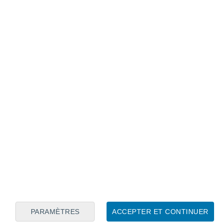
Calendrier lunaire
Lun
Mar
Mer
Jeu
Ven
Sam
Dim
7
8
9
10
11
12
13
14
15
16
17
18
19
20
PARAMÈTRES
ACCEPTER ET CONTINUER