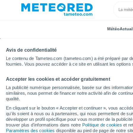
Météo
Actual
Avis de confidentialité
Le contenu de Tameteo.com (tameteo.com) a été préparé par des 
fournies. Vous pouvez accéder à ce site en utilisant les options 
Accepter les cookies et accéder gratuitement
Accueil
Royaume-Uni
Midlands de l'Est
Tixover
La publicité numérique personnalisée, basée sur des information
similaires, nous permet de financer notre activité afin de conti
Météo Tixover
qualité.
En cliquant sur le bouton « Accepter et continuer », vous accéde
19:37
Vendredi
qu'ils soient à nous ou à partenaires, qui nous permettent de sui
développer un profil spécifique pour vous montrer de la publicit
trouver plus d'informations dans notre
Politique de cookies
et re
Ensoleillé
Paramètres des cookies
disponible au pied de page de notre si