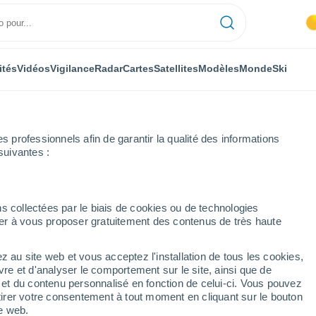
ités
Vidéos
Vigilance
Radar
Cartes
Satellites
Modèles
Monde
Ski
professionnels afin de garantir la qualité des informations
suivantes :
s collectées par le biais de cookies ou de technologies
nuer à vous proposer gratuitement des contenus de très haute
z au site web et vous acceptez l'installation de tous les cookies,
...
vre et d'analyser le comportement sur le site, ainsi que de
é et du contenu personnalisé en fonction de celui-ci. Vous pouvez
Heure par heure
tirer votre consentement à tout moment en cliquant sur le bouton
Intervalles nuageux dans les
te web.
prochaines heures