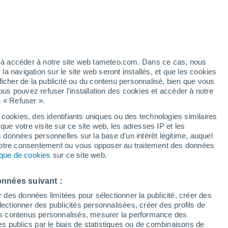
h
ez à accéder à notre site web tameteo.com. Dans ce cas, nous
 navigation sur le site web seront installés, et que les cookies
ficher de la publicité ou du contenu personnalisé, bien que vous
ous pouvez refuser l'installation des cookies et accéder à notre
n « Refuser ».
de
 cookies, des identifiants uniques ou des technologies similaires
que votre visite sur ce site web, les adresses IP et les
 de couverture nuageuse
Radar de pluie
Satellites
Modèles
s données personnelles sur la base d'un intérêt légitime, auquel
 votre consentement ou vous opposer au traitement des données
tique de cookies
sur ce site web.
Lundi
Mardi
Mercredi
Jeudi
onnées suivant :
10 Août
11 Août
12 Août
13 Août
r des données limitées pour sélectionner la publicité, créer des
sélectionner des publicités personnalisées, créer des profils de
 des contenus personnalisés, mesurer la performance des
s publics par le biais de statistiques ou de combinaisons de