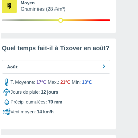
Moyen
Graminées (28 #/m³)
Quel temps fait-il à Tixover en
août
?
Août
T. Moyenne:
17°C
Max.:
21°C
Mín:
13°C
Jours de pluie:
12
jours
Précip. cumulées:
70 mm
Vent moyen:
14 km/h