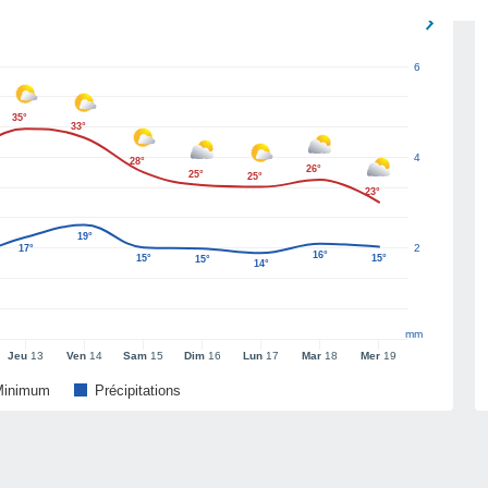
6
35°
33°
4
28°
26°
25°
25°
23°
19°
2
17°
16°
15°
15°
15°
14°
mm
Jeu
13
Ven
14
Sam
15
Dim
16
Lun
17
Mar
18
Mer
19
Minimum
Précipitations