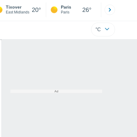
Tixover
Paris
Montpelli
20°
26°
East Midlands
Paris
Hérault
°C