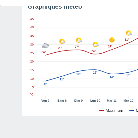
Graphiques météo
45
40
35
31°
30
27°
27°
26°
24°
24°
25
20
15
15°
14°
14°
13°
10
11°
9°
5
°C
Ven
7
Sam
8
Dim
9
Lun
10
Mar
11
Mer
12
Maximum