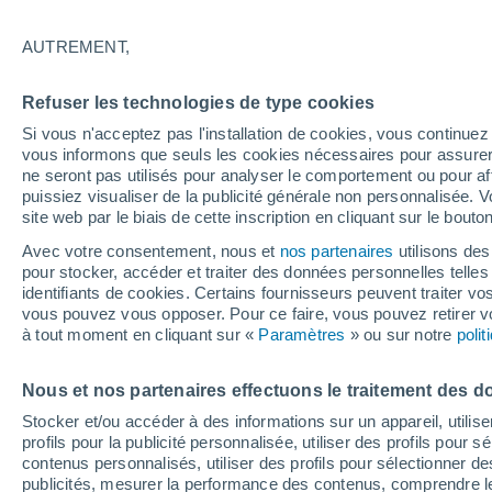
20°
AUTREMENT,
Ouest
Refuser les technologies de type cookies
Sensation de 20°
3
-
15 km/
Si vous n'acceptez pas l'installation de cookies, vous continu
vous informons que seuls les cookies nécessaires pour assurer la
ne seront pas utilisés pour analyser le comportement ou pour af
puissiez visualiser de la publicité générale non personnalisée. V
Actualité
site web par le biais de cette inscription en cliquant sur le bouto
Le réchauffement climatique modifie le goût 
nos aliments
Avec votre consentement, nous et
nos partenaires
utilisons des
pour stocker, accéder et traiter des données personnelles telles 
Météo 1 - 7 jours
Heure par heure
Actualité
Carte
identifiants de cookies. Certains fournisseurs peuvent traiter vo
vous pouvez vous opposer. Pour ce faire, vous pouvez retirer
à tout moment en cliquant sur «
Paramètres
» ou sur notre
poli
Demain
Dimanche
Aujourd´hui
Nous et nos partenaires effectuons le traitement des d
8 Août
9 Août
7 Août
Stocker et/ou accéder à des informations sur un appareil, utilise
profils pour la publicité personnalisée, utiliser des profils pour 
contenus personnalisés, utiliser des profils pour sélectionner
publicités, mesurer la performance des contenus, comprendre le