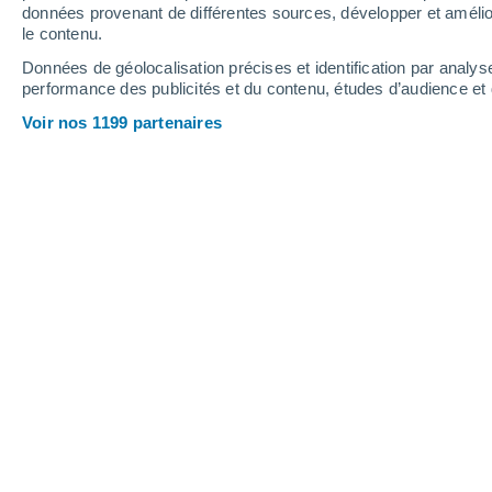
données provenant de différentes sources, développer et amélior
le contenu.
26°
/
11°
27°
/
14°
24°
/
10°
Données de géolocalisation précises et identification par analys
performance des publicités et du contenu, études d’audience e
13
-
29
km/h
19
-
39
km/h
11
11
-
28
km/h
Voir nos 1199 partenaires
Météo Tixover aujourd´hui
, 7 août
Éclaircies
23°
17:00
T. ressentie
25°
Éclaircies
23°
18:00
T. ressentie
25°
Ensoleillé
22°
19:00
T. ressentie
22°
Ensoleillé
20°
20:00
T. ressentie
20°