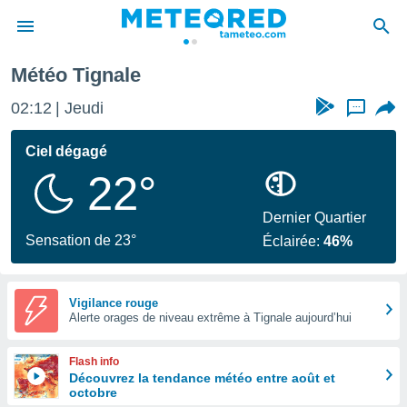
Météo Tignale
e
ntialité
02:12
Jeudi
...
enu de
o.com
Ciel dégagé
o.com) a
22°
aré par
onnels
Dernier Quartier
arantir
Sensation de 23°
Éclairée:
46%
té des
ions
. Vous
accéder
Vigilance rouge
e en
Alerte orages de niveau extrême à Tignale aujourd’hui
 les
Flash info
s :
Découvrez la tendance météo entre août et
octobre
r les