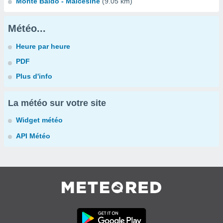
Monte Baldo - Malcesine
(9.05 km)
Météo...
Heure par heure
PDF
Plus d'info
La météo sur votre site
Widget météo
API Météo