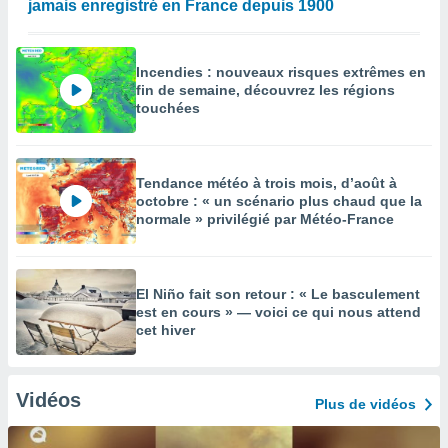
jamais enregistré en France depuis 1900
Incendies : nouveaux risques extrêmes en
fin de semaine, découvrez les régions
touchées
Tendance météo à trois mois, d’août à
octobre : « un scénario plus chaud que la
normale » privilégié par Météo-France
El Niño fait son retour : « Le basculement
est en cours » — voici ce qui nous attend
cet hiver
Vidéos
Plus de vidéos