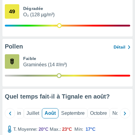
nées
Dégradée
lles sur
49
O₃ (128 µg/m³)
d'un
égitime,
vous
vous
 Pour ce
ous
Pollen
Détail
etirer
Faible
ement
Graminées (14 #/m³)
 opposer
ement
nées à
ment en
 sur «
res
» ou
Quel temps fait-il à Tignale en
août
?
e
que de
kies
Mai
Juin
Juillet
Août
Septembre
Octobre
Novembre
ite web.
T. Moyenne:
20°C
Max.:
23°C
Mín:
17°C
t nos