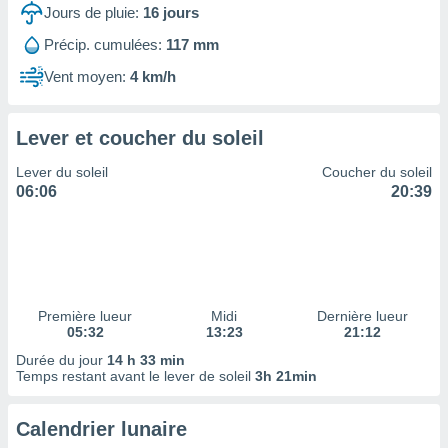
ires
Jours de pluie:
16
jours
ons le
ent des
Précip. cumulées:
117 mm
es
Vent moyen:
4 km/h
 :
et/ou
 à des
Lever et coucher du soleil
ions sur
eil,
Lever du soleil
Coucher du soleil
des
06:06
20:39
limitées
nner la
, créer
ils pour
ité
lisée,
Première lueur
Midi
Dernière lueur
05:32
13:23
21:12
des
our
Durée du jour
14 h 33 min
nner des
Temps restant avant le lever de soleil
3h 21min
és
lisées,
Calendrier lunaire
s profils
enus