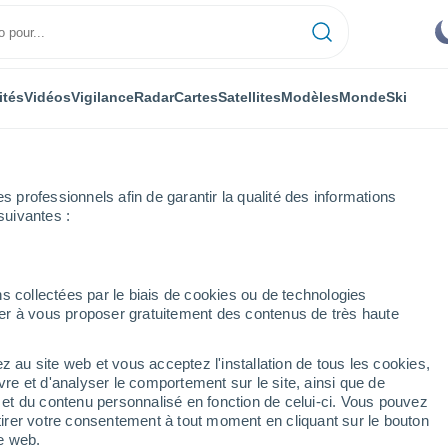
ités
Vidéos
Vigilance
Radar
Cartes
Satellites
Modèles
Monde
Ski
professionnels afin de garantir la qualité des informations
suivantes :
la
El Tiemblo
s collectées par le biais de cookies ou de technologies
nuer à vous proposer gratuitement des contenus de très haute
z au site web et vous acceptez l'installation de tous les cookies,
...
vre et d'analyser le comportement sur le site, ainsi que de
é et du contenu personnalisé en fonction de celui-ci. Vous pouvez
Heure par heure
tirer votre consentement à tout moment en cliquant sur le bouton
Ciel dégagé dans les prochaines
te web.
heures