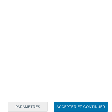
Calendrier lunaire
Lun
Mar
Mer
Jeu
Ven
Sam
Dim
7
8
9
10
11
12
13
14
15
16
17
18
19
20
PARAMÈTRES
ACCEPTER ET CONTINUER