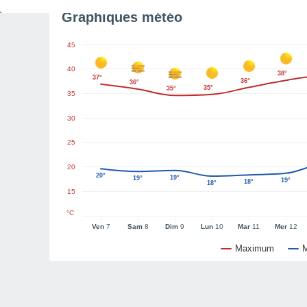
Graphiques météo
45
40
38°
37°
36°
36°
35°
35°
35
30
25
20
20°
19°
19°
19°
18°
18°
15
°C
Ven
7
Sam
8
Dim
9
Lun
10
Mar
11
Mer
12
Maximum