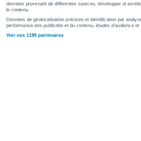
données provenant de différentes sources, développer et amélior
le contenu.
36°
/
19°
35°
/
19°
37°
/
20°
Données de géolocalisation précises et identification par analys
performance des publicités et du contenu, études d’audience e
14
-
43
km/h
16
-
48
km/h
13
11
-
34
km/h
Voir nos 1199 partenaires
Météo El Tiemblo aujourd´hui
, 7 août
Ensoleillé
37°
17:00
T. ressentie
34°
Éclaircies
36°
18:00
T. ressentie
34°
Éclaircies
36°
19:00
T. ressentie
33°
Ensoleillé
35°
20:00
T. ressentie
33°