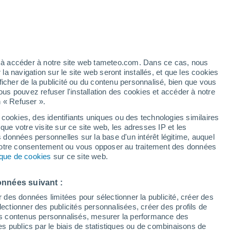
artier
5%
ez à accéder à notre site web tameteo.com. Dans ce cas, nous
 navigation sur le site web seront installés, et que les cookies
ficher de la publicité ou du contenu personnalisé, bien que vous
ous pouvez refuser l'installation des cookies et accéder à notre
n « Refuser ».
de
 cookies, des identifiants uniques ou des technologies similaires
que votre visite sur ce site web, les adresses IP et les
des températures
Radar de pluie
Satellites
Modèles
s données personnelles sur la base d'un intérêt légitime, auquel
 votre consentement ou vous opposer au traitement des données
tique de cookies
sur ce site web.
Lundi
Mardi
Mercredi
Jeudi
onnées suivant :
10 Août
11 Août
12 Août
13 Août
r des données limitées pour sélectionner la publicité, créer des
sélectionner des publicités personnalisées, créer des profils de
 des contenus personnalisés, mesurer la performance des
s publics par le biais de statistiques ou de combinaisons de