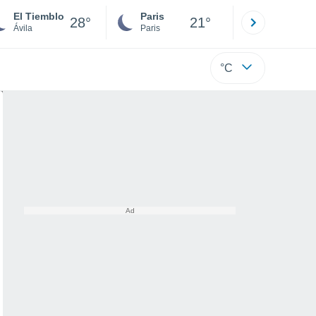
El Tiemblo
Paris
Montpelli
28°
21°
Ávila
Paris
Hérault
°C