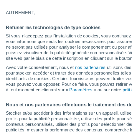
28°
AUTREMENT,
Dernier Qu
Refuser les technologies de type cookies
Éclairée:
3
Sensation de 27°
Si vous n'acceptez pas l'installation de cookies, vous continu
vous informons que seuls les cookies nécessaires pour assurer la
ne seront pas utilisés pour analyser le comportement ou pour af
puissiez visualiser de la publicité générale non personnalisée. V
Actualité
site web par le biais de cette inscription en cliquant sur le bouto
Le réchauffement climatique modifie le goût 
nos aliments
Avec votre consentement, nous et
nos partenaires
utilisons des
pour stocker, accéder et traiter des données personnelles telles 
Météo 1 - 7 jours
Heure par heure
Actualité
Carte 
identifiants de cookies. Certains fournisseurs peuvent traiter vo
vous pouvez vous opposer. Pour ce faire, vous pouvez retirer
à tout moment en cliquant sur «
Paramètres
» ou sur notre
poli
Demain
Dimanche
Aujourd´hui
Nous et nos partenaires effectuons le traitement des d
8 Août
9 Août
7 Août
Stocker et/ou accéder à des informations sur un appareil, utilise
profils pour la publicité personnalisée, utiliser des profils pour 
contenus personnalisés, utiliser des profils pour sélectionner
publicités, mesurer la performance des contenus, comprendre le