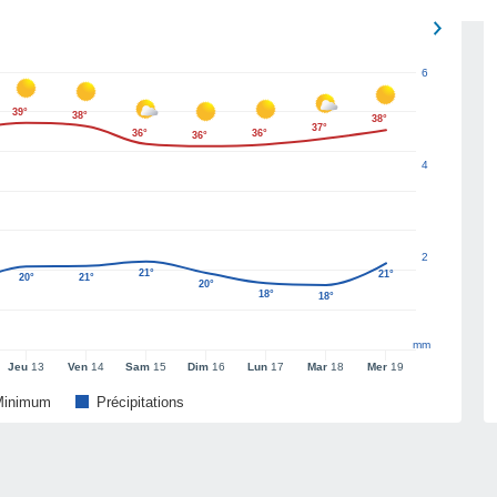
6
39°
38°
38°
37°
36°
36°
36°
4
2
21°
21°
20°
21°
20°
18°
18°
mm
Jeu
13
Ven
14
Sam
15
Dim
16
Lun
17
Mar
18
Mer
19
Minimum
Précipitations