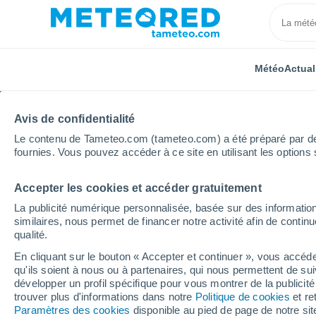
Météo
Actual
Avis de confidentialité
Le contenu de Tameteo.com (tameteo.com) a été préparé par des 
fournies. Vous pouvez accéder à ce site en utilisant les options 
Accepter les cookies et accéder gratuitement
Accueil
Espagne
Castille-et-León
Province d'Ávi
La publicité numérique personnalisée, basée sur des information
similaires, nous permet de financer notre activité afin de conti
Météo El Tiemblo
qualité.
En cliquant sur le bouton « Accepter et continuer », vous accéde
22:56
Vendredi
qu'ils soient à nous ou à partenaires, qui nous permettent de sui
développer un profil spécifique pour vous montrer de la publicit
trouver plus d'informations dans notre
Politique de cookies
et re
Ciel dégagé
Paramètres des cookies
disponible au pied de page de notre si