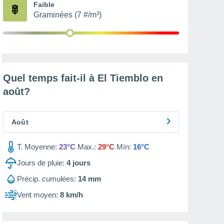
Faible
Graminées (7 #/m³)
Quel temps fait-il à El Tiemblo en
août
?
Août
T. Moyenne:
23°C
Max.:
29°C
Mín:
16°C
Jours de pluie:
4
jours
Précip. cumulées:
14 mm
Vent moyen:
8 km/h