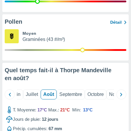
nées
lles sur
d'un
égitime,
Pollen
Détail
vous
vous
Moyen
 Pour ce
Graminées (43 #/m³)
ous
etirer
ement
 opposer
Quel temps fait-il à Thorpe Mandeville
ement
nées à
en
août
?
ment en
 sur «
res
» ou
Mai
Juin
Juillet
Août
Septembre
Octobre
Novembre
e
que de
kies
T. Moyenne:
17°C
Max.:
21°C
Mín:
13°C
ite web.
Jours de pluie:
12
jours
t nos
Précip. cumulées:
67 mm