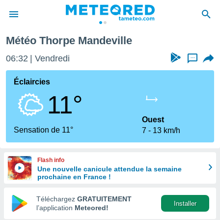
Météo Thorpe Mandeville
e
ntialité
06:32
Vendredi
...
enu de
o.com
Éclaircies
o.com) a
11°
aré par
onnels
Ouest
arantir
Sensation de 11°
7
13 km/h
té des
ions
. Vous
Flash info
accéder
Une nouvelle canicule attendue la semaine
e en
prochaine en France !
 les
Téléchargez
GRATUITEMENT
s :
Installer
l’application
Meteored!
r les