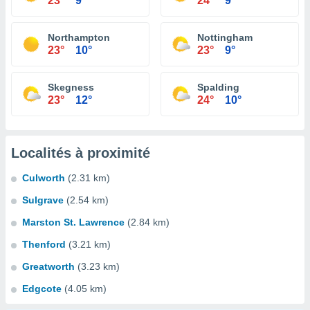
23°
9°
24°
9°
Northampton
Nottingham
23°
10°
23°
9°
Skegness
Spalding
23°
12°
24°
10°
Localités à proximité
Culworth
(2.31 km)
Sulgrave
(2.54 km)
Marston St. Lawrence
(2.84 km)
Thenford
(3.21 km)
Greatworth
(3.23 km)
Edgcote
(4.05 km)