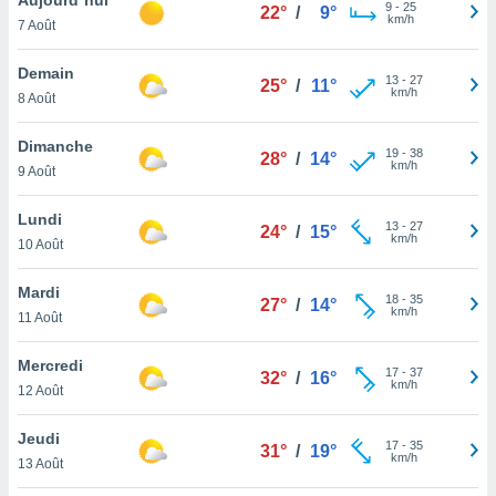
n «
9
-
25
22°
/
9°
km/h
7 Août
 et
r »,
cédez au
Demain
13
-
27
25°
/
11°
 et vous
km/h
8 Août
z
ation de
Dimanche
19
-
38
28°
/
14°
km/h
9 Août
qu'ils
 nous ou
aires,
Lundi
13
-
27
24°
/
15°
km/h
10 Août
nt de
t
Mardi
18
-
35
er le
27°
/
14°
km/h
11 Août
ement
te, ainsi
Mercredi
17
-
37
32°
/
16°
km/h
per un
12 Août
écifique
us
Jeudi
17
-
35
de la
31°
/
19°
km/h
13 Août
 et du