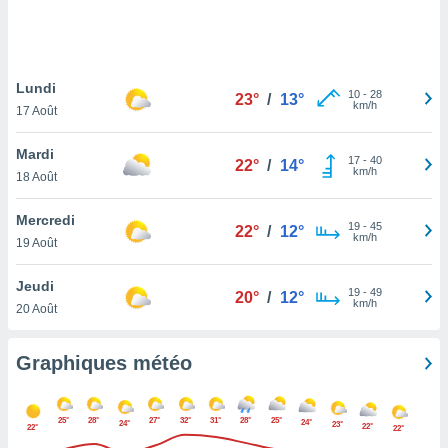
logies
e
s
Lundi
tez pas
10
-
28
23°
/
13°
km/h
ation de
17 Août
, vous
z à
Mardi
17
-
40
22°
/
14°
à notre
km/h
18 Août
.com.
Mercredi
 cas,
19
-
45
22°
/
12°
km/h
us
19 Août
ns que
s
Jeudi
19
-
49
20°
/
12°
km/h
20 Août
ires
urer la
on sur le
Graphiques météo
 seront
, et que
ies ne
25°
28°
27°
32°
31°
28°
25°
24°
24°
23°
22°
22°
22°
as