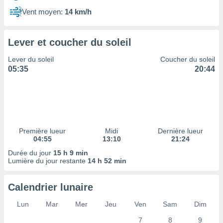
ires
ons le
Vent moyen:
14 km/h
ent des
es
 :
Lever et coucher du soleil
et/ou
Lever du soleil
Coucher du soleil
 à des
05:35
20:44
ions sur
eil,
des
limitées
nner la
, créer
Première lueur
Midi
Dernière lueur
ils pour
04:55
13:10
21:24
ité
Durée du jour
15 h 9 min
lisée,
Lumière du jour restante
14 h 52 min
des
our
nner des
Calendrier lunaire
és
lisées,
Lun
Mar
Mer
Jeu
Ven
Sam
Dim
s profils
7
8
9
enus