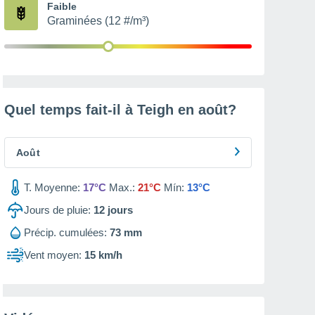
Faible
Graminées (12 #/m³)
Quel temps fait-il à Teigh en
août
?
Août
T. Moyenne:
17°C
Max.:
21°C
Mín:
13°C
Jours de pluie:
12
jours
Précip. cumulées:
73 mm
Vent moyen:
15 km/h