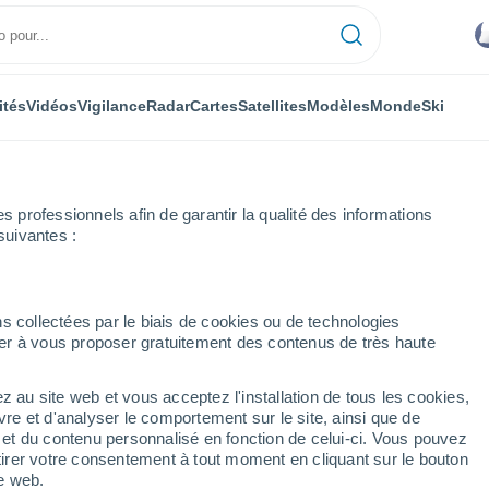
ités
Vidéos
Vigilance
Radar
Cartes
Satellites
Modèles
Monde
Ski
professionnels afin de garantir la qualité des informations
suivantes :
s collectées par le biais de cookies ou de technologies
nuer à vous proposer gratuitement des contenus de très haute
z au site web et vous acceptez l'installation de tous les cookies,
...
vre et d'analyser le comportement sur le site, ainsi que de
é et du contenu personnalisé en fonction de celui-ci. Vous pouvez
Heure par heure
tirer votre consentement à tout moment en cliquant sur le bouton
Intervalles nuageux dans les
te web.
prochaines heures