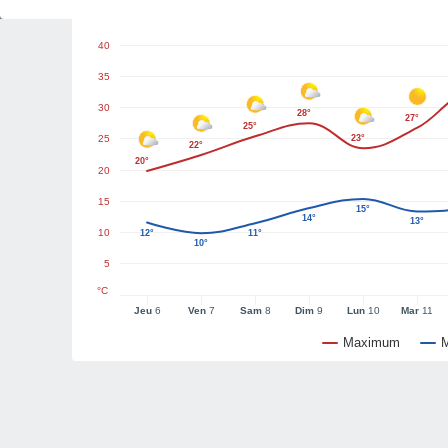
Graphiques météo
40
35
30
28°
27°
25°
25
23°
22°
20°
20
15
15°
14°
13°
10
12°
11°
10°
5
°C
Jeu
6
Ven
7
Sam
8
Dim
9
Lun
10
Mar
11
Maximum