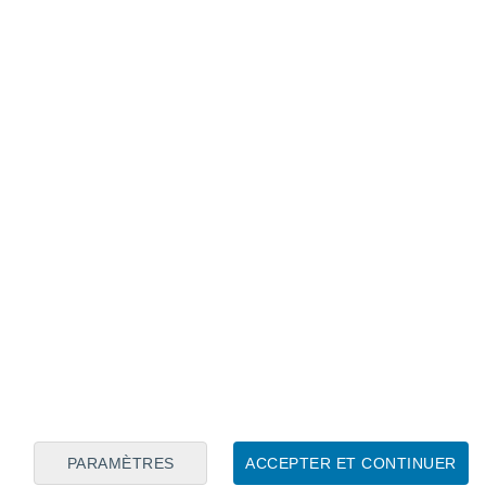
Calendrier lunaire
Lun
Mar
Mer
Jeu
Ven
Sam
Dim
6
7
8
9
10
11
12
13
14
15
16
17
18
19
PARAMÈTRES
ACCEPTER ET CONTINUER