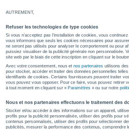
13°
AUTREMENT,
Dernier Qu
Refuser les technologies de type cookies
Éclairée:
4
Sensation de 13°
Si vous n'acceptez pas l'installation de cookies, vous continu
vous informons que seuls les cookies nécessaires pour assurer la
ne seront pas utilisés pour analyser le comportement ou pour af
puissiez visualiser de la publicité générale non personnalisée. V
Flash info
site web par le biais de cette inscription en cliquant sur le bouto
Une nouvelle canicule attendue la semaine
prochaine en France !
Avec votre consentement, nous et
nos partenaires
utilisons des
pour stocker, accéder et traiter des données personnelles telles 
Météo 1 - 7 jours
Heure par heure
Actualité
Carte
identifiants de cookies. Certains fournisseurs peuvent traiter vo
vous pouvez vous opposer. Pour ce faire, vous pouvez retirer
à tout moment en cliquant sur «
Paramètres
» ou sur notre
poli
Demain
Samedi
D
Aujourd´hui
Nous et nos partenaires effectuons le traitement des d
7 Août
8 Août
6 Août
Stocker et/ou accéder à des informations sur un appareil, utilise
profils pour la publicité personnalisée, utiliser des profils pour 
contenus personnalisés, utiliser des profils pour sélectionner
publicités, mesurer la performance des contenus, comprendre le