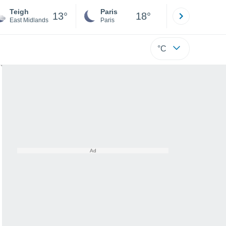
Teigh
Paris
Montpelli
13°
18°
East Midlands
Paris
Hérault
°C