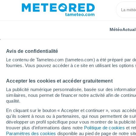
Météo
Actual
Avis de confidentialité
Le contenu de Tameteo.com (tameteo.com) a été préparé par des 
fournies. Vous pouvez accéder à ce site en utilisant les options 
Accepter les cookies et accéder gratuitement
Accueil
Royaume-Uni
Midlands de l'Est
Teigh
La publicité numérique personnalisée, basée sur des information
similaires, nous permet de financer notre activité afin de conti
Météo Teigh
qualité.
En cliquant sur le bouton « Accepter et continuer », vous accéde
23:56
Jeudi
qu'ils soient à nous ou à partenaires, qui nous permettent de sui
développer un profil spécifique pour vous montrer de la publicit
trouver plus d'informations dans notre
Politique de cookies
et re
Éclaircies
Paramètres des cookies
disponible au pied de page de notre si