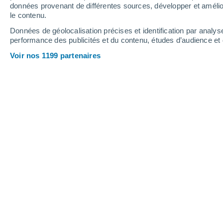
données provenant de différentes sources, développer et amélior
le contenu.
22°
/
10°
25°
/
11°
20°
/
12°
Données de géolocalisation précises et identification par analys
performance des publicités et du contenu, études d’audience e
13
-
30
km/h
14
-
30
km/h
21
25
-
48
km/h
Voir nos 1199 partenaires
Météo Teigh aujourd´hui
, 6 août
Couvert
19°
17:00
T. ressentie
19°
Couvert
19°
18:00
T. ressentie
19°
Couvert
18°
19:00
T. ressentie
18°
Ciel variable
17°
20:00
T. ressentie
17°