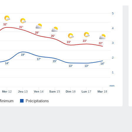
5
32°
31°
4
28°
26°
23°
23°
3
22°
19°
2
17°
15°
14°
14°
13°
13°
1
mm
Mer
12
Jeu
13
Ven
14
Sam
15
Dim
16
Lun
17
Mar
18
Minimum
Précipitations