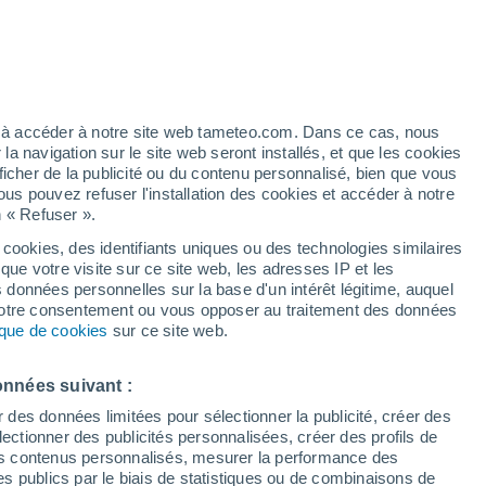
artier
6%
ez à accéder à notre site web tameteo.com. Dans ce cas, nous
 navigation sur le site web seront installés, et que les cookies
ficher de la publicité ou du contenu personnalisé, bien que vous
ous pouvez refuser l'installation des cookies et accéder à notre
n « Refuser ».
 cookies, des identifiants uniques ou des technologies similaires
que votre visite sur ce site web, les adresses IP et les
 de couverture nuageuse
Radar de pluie
Satellites
Modèles
s données personnelles sur la base d'un intérêt légitime, auquel
 votre consentement ou vous opposer au traitement des données
tique de cookies
sur ce site web.
imanche
Lundi
Mardi
Mercredi
onnées suivant :
9 Août
10 Août
11 Août
12 Août
r des données limitées pour sélectionner la publicité, créer des
sélectionner des publicités personnalisées, créer des profils de
 des contenus personnalisés, mesurer la performance des
s publics par le biais de statistiques ou de combinaisons de