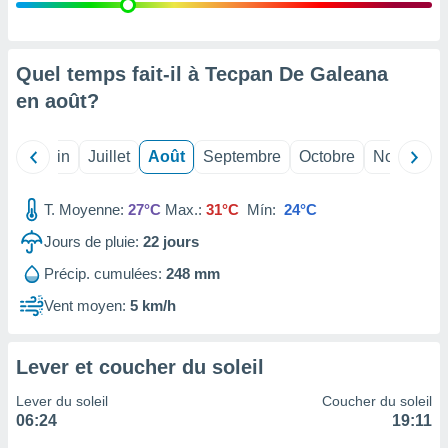
nées
lles sur
d'un
égitime,
Quel temps fait-il à Tecpan De Galeana
vous
en
août
?
vous
 Pour ce
ous
Mai
Juin
Juillet
Août
Septembre
Octobre
Novembre
etirer
ement
T. Moyenne:
27°C
Max.:
31°C
Mín:
24°C
 opposer
ement
Jours de pluie:
22
jours
nées à
Précip. cumulées:
248 mm
ment en
 sur «
Vent moyen:
5 km/h
res
» ou
e
que de
Lever et coucher du soleil
kies
ite web.
Lever du soleil
Coucher du soleil
06:24
19:11
t nos