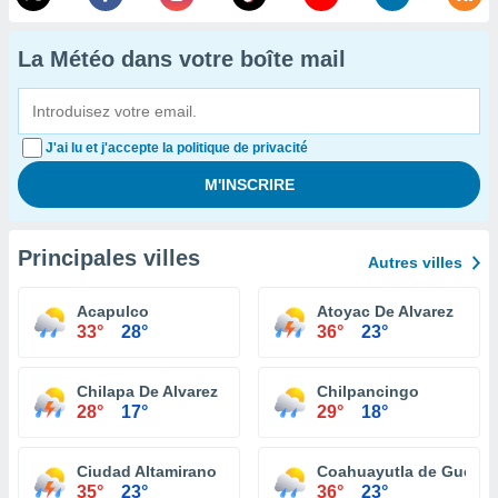
La Météo dans votre boîte mail
J'ai lu et j'accepte la politique de privacité
Principales villes
Autres villes
Acapulco
Atoyac De Alvarez
33°
28°
36°
23°
Chilapa De Alvarez
Chilpancingo
28°
17°
29°
18°
Ciudad Altamirano
Coahuayutla de Guerre
35°
23°
36°
23°