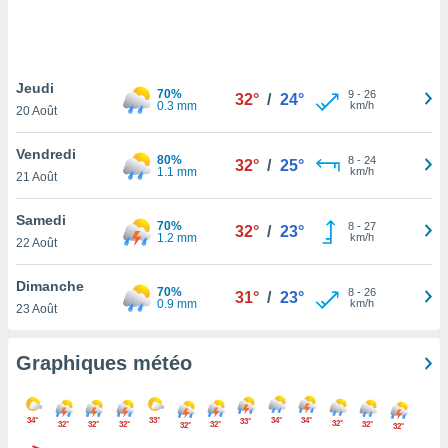
logies
e
s
Jeudi
tez pas
70%
9
-
26
32°
/
24°
0.3 mm
km/h
ation de
20 Août
, vous
z à
Vendredi
80%
8
-
24
32°
/
25°
à notre
1.1 mm
km/h
21 Août
.com.
Samedi
 cas,
70%
8
-
27
32°
/
23°
1.2 mm
km/h
us
22 Août
ns que
s
Dimanche
70%
8
-
26
31°
/
23°
0.9 mm
km/h
23 Août
ires
urer la
on sur le
Graphiques météo
 seront
, et que
ies ne
34°
33°
34°
34°
33°
32°
32°
32°
32°
32°
32°
32°
32°
as