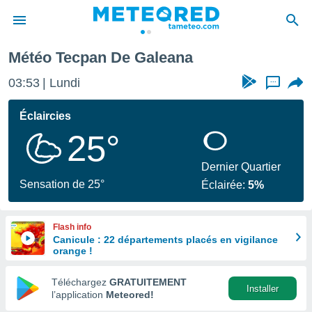
Météo Tecpan De Galeana
e
ntialité
03:53
Lundi
...
enu de
o.com
Éclaircies
o.com) a
25°
aré par
onnels
Dernier Quartier
arantir
Sensation de 25°
Éclairée:
5%
té des
ions
. Vous
Flash info
accéder
Canicule : 22 départements placés en vigilance
e en
orange !
 les
Téléchargez
GRATUITEMENT
s :
Installer
l’application
Meteored!
r les