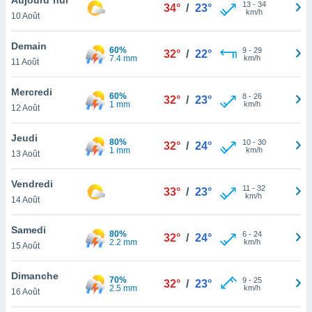
n «
13
-
34
34°
/
23°
km/h
10 Août
 et
r »,
cédez au
Demain
60%
9
-
29
32°
/
22°
 et vous
7.4 mm
km/h
11 Août
z
ation de
Mercredi
60%
8
-
26
32°
/
23°
1 mm
km/h
12 Août
qu'ils
 nous ou
aires,
Jeudi
80%
10
-
30
32°
/
24°
1 mm
km/h
13 Août
nt de
t
Vendredi
11
-
32
er le
33°
/
23°
km/h
14 Août
ement
te, ainsi
Samedi
80%
6
-
24
32°
/
24°
2.2 mm
km/h
per un
15 Août
écifique
us
Dimanche
70%
9
-
25
de la
32°
/
23°
2.5 mm
km/h
16 Août
 et du