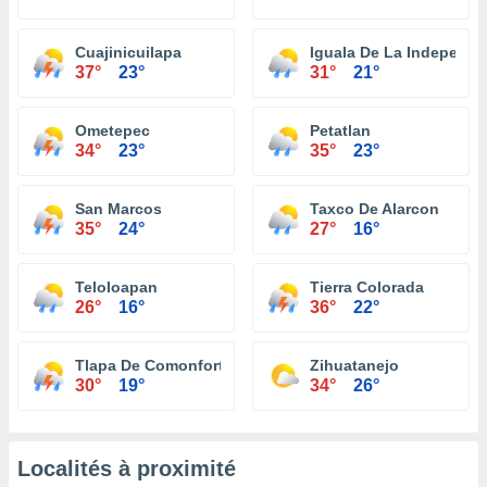
Cuajinicuilapa
Iguala De La Independe
37°
23°
31°
21°
Ometepec
Petatlan
34°
23°
35°
23°
San Marcos
Taxco De Alarcon
35°
24°
27°
16°
Teloloapan
Tierra Colorada
26°
16°
36°
22°
Tlapa De Comonfort
Zihuatanejo
30°
19°
34°
26°
Localités à proximité