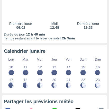
ires
ons le
ent des
es
 :
Première lueur
Midi
Dernière lueur
et/ou
06:02
12:48
19:33
 à des
Durée du jour
12 h 46 min
ions sur
Temps restant avant le lever de soleil
2h 9min
eil,
des
limitées
Calendrier lunaire
nner la
Lun
Mar
Mer
Jeu
Ven
Sam
Dim
, créer
ils pour
10
11
12
13
14
15
16
ité
lisée,
17
18
19
20
21
22
23
des
our
nner des
és
lisées,
Partager les prévisions météo
s profils
enus