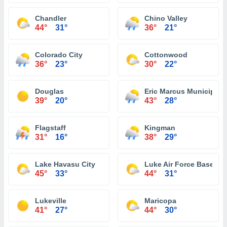
Chandler
Chino Valley
44°
31°
36°
21°
Colorado City
Cottonwood
36°
23°
30°
22°
Douglas
Eric Marcus Municipal A
39°
20°
43°
28°
Flagstaff
Kingman
31°
16°
38°
29°
Lake Havasu City
Luke Air Force Base
45°
33°
44°
31°
Lukeville
Maricopa
41°
27°
44°
30°