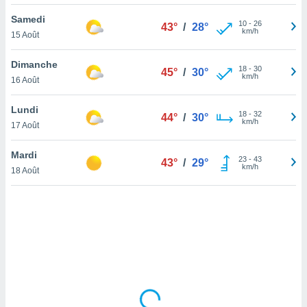
lisé en
Samedi
 de
10
-
26
43°
/
28°
km/h
15 Août
. Vous
rouver
Dimanche
18
-
30
45°
/
30°
ations
km/h
16 Août
re
que de
Lundi
kies
18
-
32
44°
/
30°
km/h
17 Août
r votre
ement à
ment en
Mardi
23
-
43
43°
/
29°
sur le
km/h
18 Août
res des
kies
le au
page de
te web.
MENT,
 les