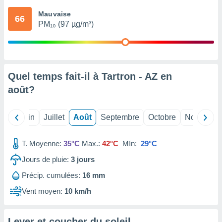
nées
Mauvaise
lles sur
66
PM₁₀ (97 µg/m³)
d'un
égitime,
vous
vous
 Pour ce
ous
Quel temps fait-il à Tartron - AZ en
etirer
août
?
ement
 opposer
Mai
Juin
Juillet
Août
Septembre
Octobre
Novembre
ement
nées à
ment en
T. Moyenne:
35°C
Max.:
42°C
Mín:
29°C
 sur «
res
» ou
Jours de pluie:
3
jours
e
Précip. cumulées:
16 mm
que de
kies
Vent moyen:
10 km/h
ite web.
t nos
Lever et coucher du soleil