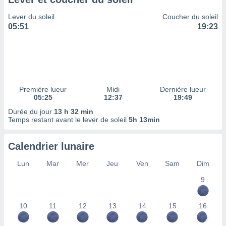
ires
ons le
Lever du soleil
Coucher du soleil
ent des
05:51
19:23
es
 :
et/ou
 à des
ions sur
eil,
Première lueur
Midi
Dernière lueur
des
05:25
12:37
19:49
limitées
Durée du jour
13 h 32 min
Temps restant avant le lever de soleil
5h 13min
nner la
, créer
ils pour
Calendrier lunaire
ité
lisée,
Lun
Mar
Mer
Jeu
Ven
Sam
Dim
des
our
9
nner des
és
10
11
12
13
14
15
16
lisées,
s profils
enus