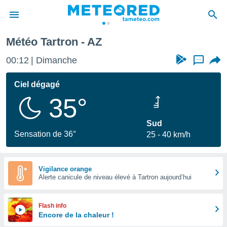
Météo Tartron - AZ
e
ntialité
00:12
Dimanche
...
enu de
o.com
Ciel dégagé
o.com) a
35°
aré par
onnels
Sud
arantir
Sensation de 36°
25
40 km/h
té des
ions
. Vous
accéder
Vigilance orange
e en
Alerte canicule de niveau élevé à Tartron aujourd’hui
 les
s :
Flash info
Encore de la chaleur !
r les