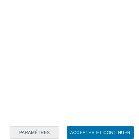
Calendrier lunaire
Lun
Mar
Mer
Jeu
Ven
Sam
Dim
7
8
9
10
11
12
13
14
15
16
17
18
19
20
PARAMÈTRES
ACCEPTER ET CONTINUER