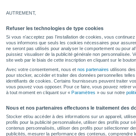
22°
AUTREMENT,
40%
Refuser les technologies de type cookies
Sensation de 23°
0.3 mm
Si vous n'acceptez pas l'installation de cookies, vous continu
vous informons que seuls les cookies nécessaires pour assurer la
ne seront pas utilisés pour analyser le comportement ou pour af
puissiez visualiser de la publicité générale non personnalisée. V
Flash info
site web par le biais de cette inscription en cliquant sur le bouto
Une nouvelle canicule attendue la semaine
prochaine en France !
Avec votre consentement, nous et
nos partenaires
utilisons des
pour stocker, accéder et traiter des données personnelles telles 
Météo 1 - 7 jours
Heure par heure
Radar de pluie
identifiants de cookies. Certains fournisseurs peuvent traiter vo
vous pouvez vous opposer. Pour ce faire, vous pouvez retirer
à tout moment en cliquant sur «
Paramètres
» ou sur notre
poli
Demain
Dimanche
Aujourd´hui
Nous et nos partenaires effectuons le traitement des d
8 Août
9 Août
7 Août
Stocker et/ou accéder à des informations sur un appareil, utilise
profils pour la publicité personnalisée, utiliser des profils pour 
contenus personnalisés, utiliser des profils pour sélectionner
publicités, mesurer la performance des contenus, comprendre le
80%
70%
90%