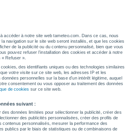
Vigilance orange
Alerte canicule de niveau élevé à
Tartano aujourd’hui
ez à accéder à notre site web tameteo.com. Dans ce cas, nous
 navigation sur le site web seront installés, et que les cookies
ficher de la publicité ou du contenu personnalisé, bien que vous
ous pouvez refuser l'installation des cookies et accéder à notre
n « Refuser ».
 cookies, des identifiants uniques ou des technologies similaires
que votre visite sur ce site web, les adresses IP et les
Actualité
Carte des températures
Satellites
Modèles
s données personnelles sur la base d'un intérêt légitime, auquel
 votre consentement ou vous opposer au traitement des données
tique de cookies
sur ce site web.
Lundi
Mardi
Mercredi
Jeudi
onnées suivant :
10 Août
11 Août
12 Août
13 Août
r des données limitées pour sélectionner la publicité, créer des
sélectionner des publicités personnalisées, créer des profils de
 des contenus personnalisés, mesurer la performance des
s publics par le biais de statistiques ou de combinaisons de
90%
80%
80%
80%