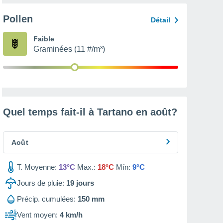
Pollen
Détail
Faible
Graminées (11 #/m³)
Quel temps fait-il à Tartano en
août
?
Août
T. Moyenne:
13°C
Max.:
18°C
Mín:
9°C
Jours de pluie:
19
jours
Précip. cumulées:
150 mm
Vent moyen:
4 km/h