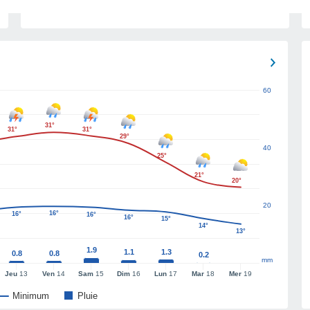
60
31°
31°
31°
29°
40
25°
21°
20°
20
16°
16°
16°
16°
15°
14°
13°
1.9
1.1
1.3
0.8
0.8
0.2
mm
Jeu
13
Ven
14
Sam
15
Dim
16
Lun
17
Mar
18
Mer
19
Minimum
Pluie