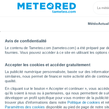
Météo
Actual
Avis de confidentialité
Le contenu de Tameteo.com (tameteo.com) a été préparé par des 
fournies. Vous pouvez accéder à ce site en utilisant les options 
Accepter les cookies et accéder gratuitement
Accueil
Italie
Province de Sondrio
Tartano
La publicité numérique personnalisée, basée sur des information
similaires, nous permet de financer notre activité afin de conti
Météo Tartano
qualité.
En cliquant sur le bouton « Accepter et continuer », vous accéde
10:17
Vendredi
qu'ils soient à nous ou à partenaires, qui nous permettent de sui
développer un profil spécifique pour vous montrer de la publicit
trouver plus d'informations dans notre
Politique de cookies
et re
Orage
Paramètres des cookies
disponible au pied de page de notre si