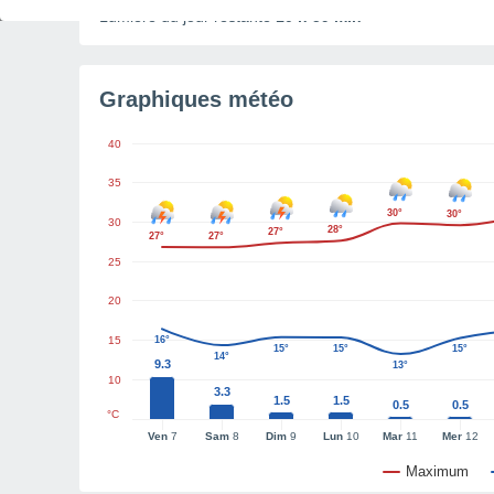
Lumière du jour restante
10 h 59 min
Graphiques météo
40
35
30°
30°
30
28°
27°
27°
27°
25
20
15
16°
15°
15°
15°
14°
9.3
13°
10
3.3
1.5
1.5
0.5
0.5
°C
Ven
7
Sam
8
Dim
9
Lun
10
Mar
11
Mer
12
Maximum