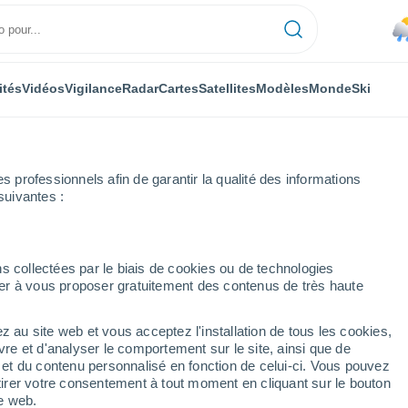
ités
Vidéos
Vigilance
Radar
Cartes
Satellites
Modèles
Monde
Ski
professionnels afin de garantir la qualité des informations
suivantes :
s collectées par le biais de cookies ou de technologies
nuer à vous proposer gratuitement des contenus de très haute
z au site web et vous acceptez l'installation de tous les cookies,
...
vre et d'analyser le comportement sur le site, ainsi que de
é et du contenu personnalisé en fonction de celui-ci. Vous pouvez
Heure par heure
tirer votre consentement à tout moment en cliquant sur le bouton
Risque d´orages dans les
te web.
prochaines heures