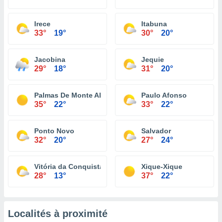
Irece
Itabuna
33°
19°
30°
20°
Jacobina
Jequie
29°
18°
31°
20°
Palmas De Monte Alto
Paulo Afonso
35°
22°
33°
22°
Ponto Novo
Salvador
32°
20°
27°
24°
Vitória da Conquista
Xique-Xique
28°
13°
37°
22°
Localités à proximité