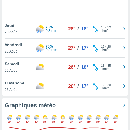
logies
e
s
Jeudi
tez pas
70%
13
-
32
28°
/
18°
0.3 mm
km/h
ation de
20 Août
, vous
z à
Vendredi
70%
12
-
29
27°
/
17°
à notre
0.2 mm
km/h
21 Août
.com.
Samedi
 cas,
15
-
35
26°
/
18°
km/h
us
22 Août
ns que
s
Dimanche
12
-
28
26°
/
17°
km/h
23 Août
ires
urer la
on sur le
Graphiques météo
 seront
, et que
ies ne
28°
27°
26°
25°
28°
28°
28°
27°
27°
28°
28°
27°
26°
as