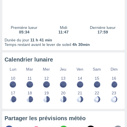
ires
ons le
ent des
es
 :
Première lueur
Midi
Dernière lueur
et/ou
05:34
11:47
17:59
 à des
Durée du jour
11 h 41 min
ions sur
Temps restant avant le lever de soleil
4h 30min
eil,
des
limitées
Calendrier lunaire
nner la
Lun
Mar
Mer
Jeu
Ven
Sam
Dim
, créer
ils pour
10
11
12
13
14
15
16
ité
lisée,
17
18
19
20
21
22
23
des
our
nner des
és
lisées,
Partager les prévisions météo
s profils
enus