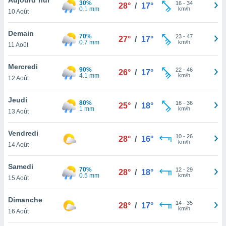
30%
n «
16
-
34
28°
/
17°
0.1 mm
km/h
10 Août
 et
r »,
cédez au
Demain
70%
23
-
47
27°
/
17°
 et vous
0.7 mm
km/h
11 Août
z
ation de
Mercredi
90%
22
-
46
26°
/
17°
4.1 mm
km/h
12 Août
qu'ils
 nous ou
aires,
Jeudi
80%
16
-
36
25°
/
18°
1 mm
km/h
13 Août
nt de
t
Vendredi
10
-
26
er le
28°
/
16°
km/h
14 Août
ement
te, ainsi
Samedi
70%
12
-
29
28°
/
18°
0.5 mm
km/h
per un
15 Août
écifique
us
Dimanche
14
-
35
de la
28°
/
17°
km/h
16 Août
 et du