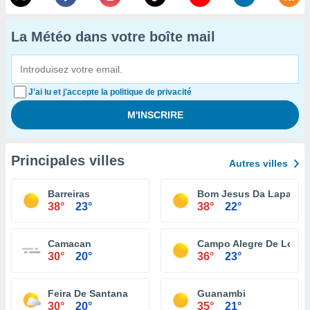
La Météo dans votre boîte mail
J'ai lu et j'accepte la politique de privacité
Principales villes
Autres villes
Barreiras
Bom Jesus Da Lapa
38°
23°
38°
22°
Camacan
Campo Alegre De Lourd
30°
20°
36°
23°
Feira De Santana
Guanambi
30°
20°
35°
21°