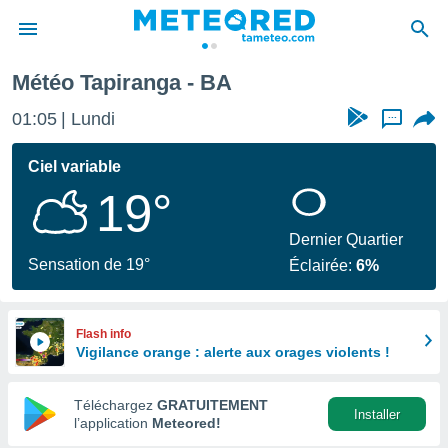
Météo Tapiranga - BA
e
ntialité
01:05
Lundi
...
enu de
o.com
Ciel variable
o.com) a
19°
aré par
onnels
Dernier Quartier
arantir
Sensation de 19°
Éclairée:
6%
té des
ions
. Vous
accéder
Flash info
e en
Vigilance orange : alerte aux orages violents !
 les
Téléchargez
GRATUITEMENT
s :
Installer
l’application
Meteored!
r les