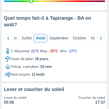
nées
lles sur
d'un
égitime,
Quel temps fait-il à Tapiranga - BA en
vous
août
?
vous
 Pour ce
ous
Mai
Juin
Juillet
Août
Septembre
Octobre
Novembre
etirer
ement
T. Moyenne:
21°C
Max.:
25°C
Mín:
17°C
 opposer
ement
Jours de pluie:
18
jours
nées à
Précip. cumulées:
53 mm
ment en
 sur «
Vent moyen:
11 km/h
res
» ou
e
que de
Lever et coucher du soleil
kies
ite web.
Lever du soleil
Coucher du soleil
05:56
17:37
t nos