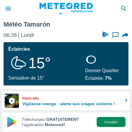
Tamarón
Météo Tamarón
e
ntialité
06:26
Lundi
...
enu de
o.com
Éclaircies
o.com) a
15°
aré par
onnels
Dernier Quartier
arantir
Sensation de 15°
Éclairée:
7%
té des
ions
. Vous
accéder
Flash info
e en
Vigilance orange : alerte aux orages violents !
 les
Téléchargez
GRATUITEMENT
s :
Installer
l’application
Meteored!
r les