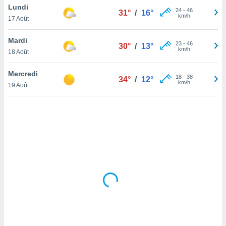
Lundi
lisé en
24
-
46
31°
/
16°
km/h
 de
17 Août
. Vous
rouver
Mardi
23
-
46
30°
/
13°
km/h
18 Août
ations
re
Mercredi
que de
18
-
38
34°
/
12°
km/h
kies
19 Août
r votre
ement à
ment en
sur le
res des
kies
le au
page de
te web.
MENT,
 les