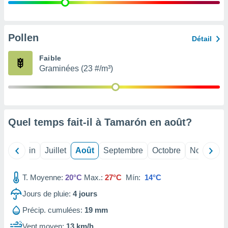
nées
lles sur
d'un
égitime,
Pollen
Détail
vous
vous
Faible
 Pour ce
Graminées (23 #/m³)
ous
etirer
ement
 opposer
Quel temps fait-il à Tamarón en
août
?
ement
nées à
ment en
Mai
Juin
Juillet
Août
Septembre
Octobre
Novembre
 sur «
res
» ou
e
T. Moyenne:
20°C
Max.:
27°C
Mín:
14°C
que de
kies
Jours de pluie:
4
jours
ite web.
Précip. cumulées:
19 mm
t nos
Vent moyen:
13 km/h