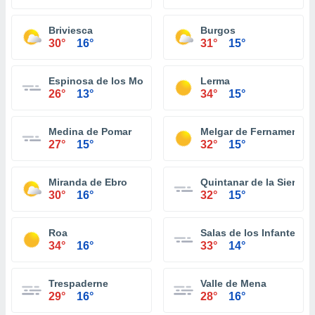
Briviesca
Burgos
30°
16°
31°
15°
Espinosa de los Monteros
Lerma
26°
13°
34°
15°
Medina de Pomar
Melgar de Fernamental
27°
15°
32°
15°
Miranda de Ebro
Quintanar de la Sierra
30°
16°
32°
15°
Roa
Salas de los Infantes
34°
16°
33°
14°
Trespaderne
Valle de Mena
29°
16°
28°
16°