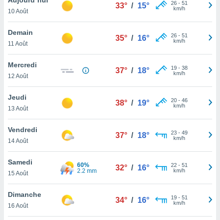
n «
26
-
51
33°
/
15°
km/h
10 Août
 et
r »,
cédez au
Demain
26
-
51
35°
/
16°
 et vous
km/h
11 Août
z
ation de
Mercredi
19
-
38
37°
/
18°
km/h
12 Août
qu'ils
 nous ou
aires,
Jeudi
20
-
46
38°
/
19°
km/h
13 Août
nt de
t
Vendredi
23
-
49
er le
37°
/
18°
km/h
14 Août
ement
te, ainsi
Samedi
60%
22
-
51
32°
/
16°
2.2 mm
km/h
per un
15 Août
écifique
us
Dimanche
19
-
51
de la
34°
/
16°
km/h
16 Août
 et du