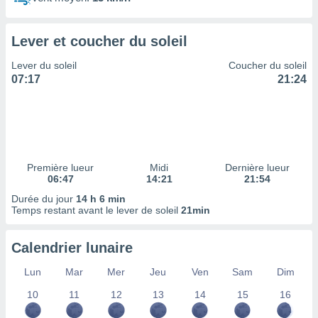
ires
ons le
ent des
Lever et coucher du soleil
es
 :
Lever du soleil
Coucher du soleil
et/ou
07:17
21:24
 à des
ions sur
eil,
des
limitées
Première lueur
Midi
Dernière lueur
nner la
06:47
14:21
21:54
, créer
ils pour
Durée du jour
14 h 6 min
ité
Temps restant avant le lever de soleil
21min
lisée,
des
Calendrier lunaire
our
nner des
Lun
Mar
Mer
Jeu
Ven
Sam
Dim
és
lisées,
10
11
12
13
14
15
16
s profils
enus