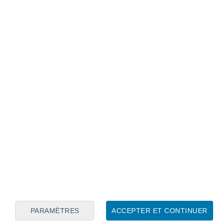
Calendrier lunaire
Lun
Mar
Mer
Jeu
Ven
Sam
Dim
7
8
9
10
11
12
13
14
15
16
17
18
19
20
PARAMÈTRES
ACCEPTER ET CONTINUER