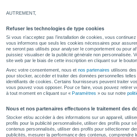
36°
AUTREMENT,
Ouest
Refuser les technologies de type cookies
Sensation de 34°
10
-
23 km
Si vous n'acceptez pas l'installation de cookies, vous continu
vous informons que seuls les cookies nécessaires pour assurer la
ne seront pas utilisés pour analyser le comportement ou pour af
puissiez visualiser de la publicité générale non personnalisée. V
Actualité
site web par le biais de cette inscription en cliquant sur le bouto
Le réchauffement climatique modifie le goût 
nos aliments
Avec votre consentement, nous et
nos partenaires
utilisons des
pour stocker, accéder et traiter des données personnelles telles 
Météo 1 - 7 jours
Heure par heure
Actualité
Carte 
identifiants de cookies. Certains fournisseurs peuvent traiter vo
vous pouvez vous opposer. Pour ce faire, vous pouvez retirer
à tout moment en cliquant sur «
Paramètres
» ou sur notre
poli
Demain
Dimanche
Aujourd´hui
Nous et nos partenaires effectuons le traitement des d
8 Août
9 Août
7 Août
Stocker et/ou accéder à des informations sur un appareil, utilise
profils pour la publicité personnalisée, utiliser des profils pour 
contenus personnalisés, utiliser des profils pour sélectionner
publicités, mesurer la performance des contenus, comprendre le