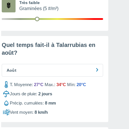
Très faible
Graminées (5 #/m³)
Quel temps fait-il à Talarrubias en
août
?
Août
T. Moyenne:
27°C
Max.:
34°C
Mín:
20°C
Jours de pluie:
2
jours
Précip. cumulées:
8 mm
Vent moyen:
8 km/h