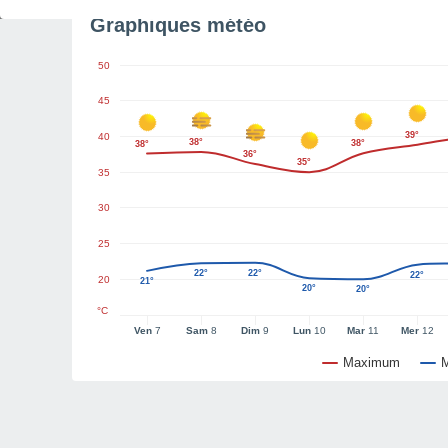
Graphiques météo
50
45
39°
40
38°
38°
38°
36°
35°
35
30
25
22°
22°
22°
20
21°
20°
20°
°C
Ven
7
Sam
8
Dim
9
Lun
10
Mar
11
Mer
12
Maximum