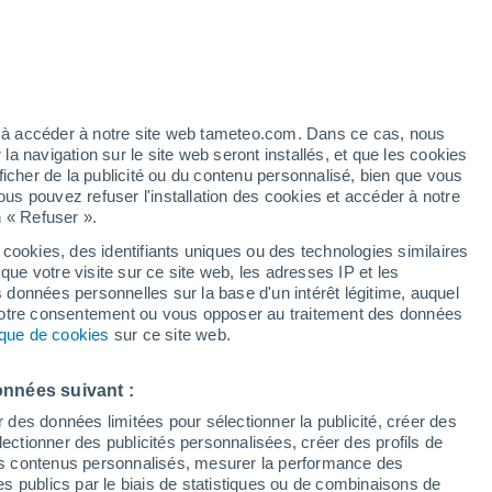
Vigilance jaune
Alerte canicule de niveau modéré à
Talarrubias aujourd’hui
/h
ez à accéder à notre site web tameteo.com. Dans ce cas, nous
 navigation sur le site web seront installés, et que les cookies
ficher de la publicité ou du contenu personnalisé, bien que vous
ous pouvez refuser l'installation des cookies et accéder à notre
n « Refuser ».
de
 cookies, des identifiants uniques ou des technologies similaires
que votre visite sur ce site web, les adresses IP et les
des températures
Radar de pluie
Satellites
Modèles
s données personnelles sur la base d'un intérêt légitime, auquel
 votre consentement ou vous opposer au traitement des données
tique de cookies
sur ce site web.
Lundi
Mardi
Mercredi
Jeudi
onnées suivant :
10 Août
11 Août
12 Août
13 Août
r des données limitées pour sélectionner la publicité, créer des
sélectionner des publicités personnalisées, créer des profils de
 des contenus personnalisés, mesurer la performance des
s publics par le biais de statistiques ou de combinaisons de