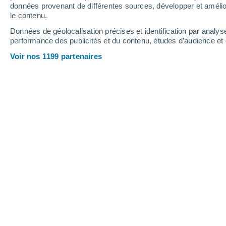
données provenant de différentes sources, développer et amélior
le contenu.
38°
/
22°
36°
/
22°
38°
/
21°
Données de géolocalisation précises et identification par analys
performance des publicités et du contenu, études d’audience e
14
-
29
km/h
16
-
31
km/h
12
13
-
30
km/h
Voir nos 1199 partenaires
Météo Talarrubias aujourd´hui
, 7 août
Ensoleillé
37°
17:00
T. ressentie
34°
Ensoleillé
37°
18:00
T. ressentie
34°
Ensoleillé
37°
19:00
T. ressentie
34°
Ensoleillé
36°
20:00
T. ressentie
34°