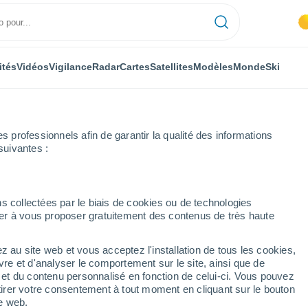
ités
Vidéos
Vigilance
Radar
Cartes
Satellites
Modèles
Monde
Ski
professionnels afin de garantir la qualité des informations
suivantes :
ajoz
Talarrubias
s collectées par le biais de cookies ou de technologies
nuer à vous proposer gratuitement des contenus de très haute
z au site web et vous acceptez l'installation de tous les cookies,
...
vre et d'analyser le comportement sur le site, ainsi que de
é et du contenu personnalisé en fonction de celui-ci. Vous pouvez
Heure par heure
tirer votre consentement à tout moment en cliquant sur le bouton
Ciel dégagé dans les prochaines
te web.
heures