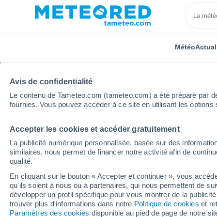
Météo
Actual
Avis de confidentialité
Le contenu de Tameteo.com (tameteo.com) a été préparé par des 
fournies. Vous pouvez accéder à ce site en utilisant les options 
Accepter les cookies et accéder gratuitement
Accueil
Espagne
Extrémadure
Province de Bad
La publicité numérique personnalisée, basée sur des information
similaires, nous permet de financer notre activité afin de conti
Météo Talarrubias
qualité.
En cliquant sur le bouton « Accepter et continuer », vous accéde
20:02
Vendredi
qu'ils soient à nous ou à partenaires, qui nous permettent de sui
développer un profil spécifique pour vous montrer de la publicit
trouver plus d'informations dans notre
Politique de cookies
et re
Ensoleillé
Paramètres des cookies
disponible au pied de page de notre si