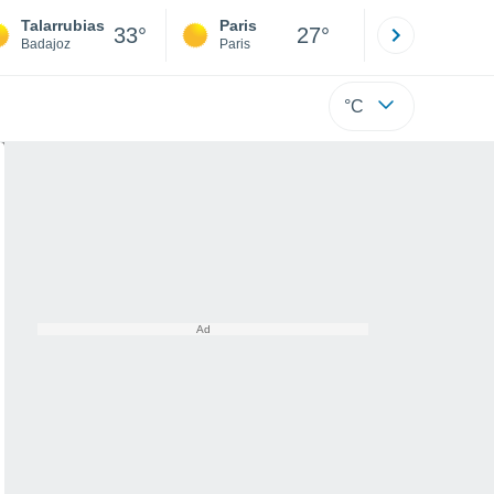
Talarrubias
Paris
Montpelli
33°
27°
Badajoz
Paris
Hérault
°C