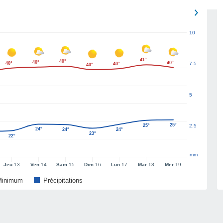
10
41°
40°
40°
40°
40°
7.5
40°
40°
5
25°
25°
2.5
24°
24°
24°
23°
22°
mm
Jeu
13
Ven
14
Sam
15
Dim
16
Lun
17
Mar
18
Mer
19
Minimum
Précipitations