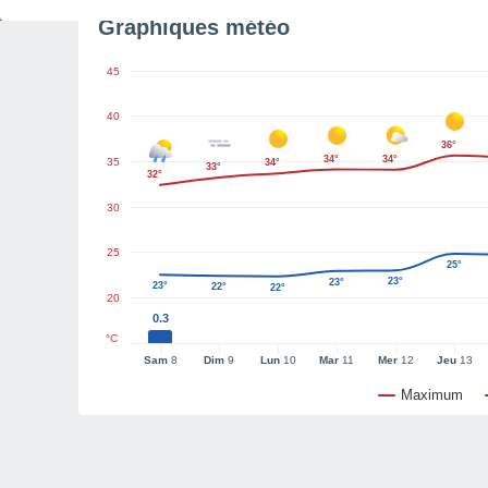
Graphiques météo
45
40
36°
34°
34°
35
34°
33°
32°
30
25
25°
23°
23°
23°
22°
22°
20
0.3
°C
Sam
8
Dim
9
Lun
10
Mar
11
Mer
12
Jeu
13
Maximum