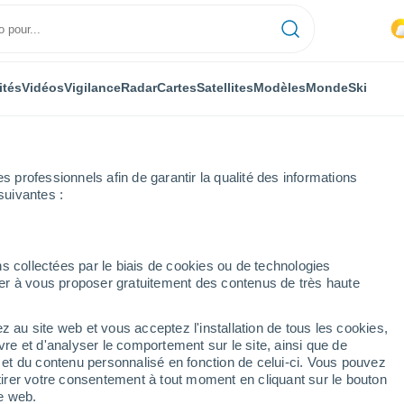
ités
Vidéos
Vigilance
Radar
Cartes
Satellites
Modèles
Monde
Ski
professionnels afin de garantir la qualité des informations
suivantes :
s collectées par le biais de cookies ou de technologies
nuer à vous proposer gratuitement des contenus de très haute
z au site web et vous acceptez l'installation de tous les cookies,
...
vre et d'analyser le comportement sur le site, ainsi que de
é et du contenu personnalisé en fonction de celui-ci. Vous pouvez
Heure par heure
tirer votre consentement à tout moment en cliquant sur le bouton
Chaleur humide et étouffante
te web.
dans les prochaines heures