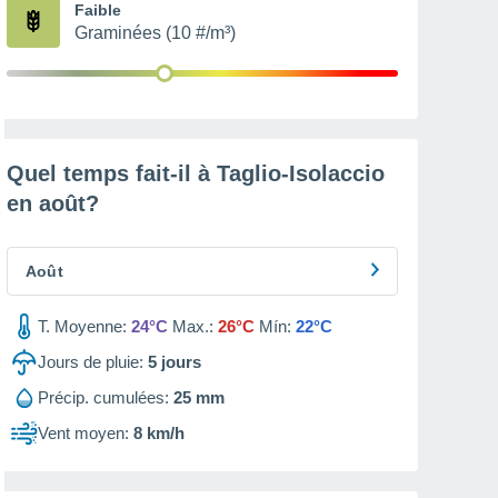
Faible
Graminées (10 #/m³)
Quel temps fait-il à Taglio-Isolaccio
en
août
?
Août
T. Moyenne:
24°C
Max.:
26°C
Mín:
22°C
Jours de pluie:
5
jours
Précip. cumulées:
25 mm
Vent moyen:
8 km/h