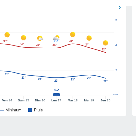
6
35°
35°
34°
34°
34°
34°
4
32°
2
25°
23°
23°
23°
23°
22°
22°
0.2
mm
Ven
14
Sam
15
Dim
16
Lun
17
Mar
18
Mer
19
Jeu
20
Minimum
Pluie