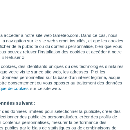
Vigilance orange
Alerte canicule de niveau élevé à
Taglio-Isolaccio aujourd’hui
h
ez à accéder à notre site web tameteo.com. Dans ce cas, nous
 navigation sur le site web seront installés, et que les cookies
ficher de la publicité ou du contenu personnalisé, bien que vous
ous pouvez refuser l'installation des cookies et accéder à notre
n « Refuser ».
 cookies, des identifiants uniques ou des technologies similaires
que votre visite sur ce site web, les adresses IP et les
 de couverture nuageuse
Radar de pluie
Satellites
Modèles
s données personnelles sur la base d'un intérêt légitime, auquel
 votre consentement ou vous opposer au traitement des données
tique de cookies
sur ce site web.
Mardi
Mercredi
Jeudi
Vendredi
onnées suivant :
11 Août
12 Août
13 Août
14 Août
r des données limitées pour sélectionner la publicité, créer des
sélectionner des publicités personnalisées, créer des profils de
 des contenus personnalisés, mesurer la performance des
s publics par le biais de statistiques ou de combinaisons de