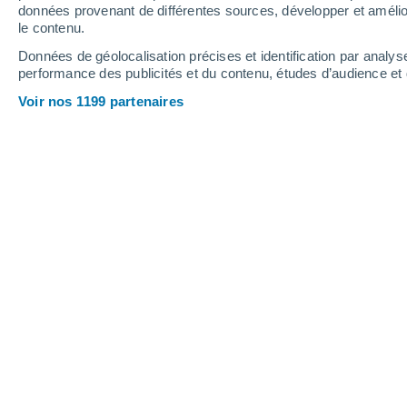
0.3 mm
données provenant de différentes sources, développer et amélior
le contenu.
33°
/
22°
34°
/
22°
32°
/
23°
Données de géolocalisation précises et identification par analys
performance des publicités et du contenu, études d’audience e
6
-
21
km/h
6
-
24
km/h
6
7
-
25
km/h
Voir nos 1199 partenaires
Météo Taglio-Isolaccio aujourd´hui
, 8
Éclaircies
31°
17:00
T. ressentie
36°
Éclaircies
30°
18:00
T. ressentie
36°
Éclaircies
29°
19:00
T. ressentie
35°
Ensoleillé
28°
20:00
T. ressentie
34°