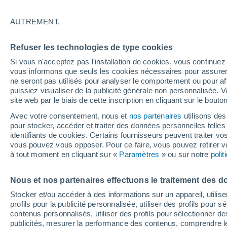
31°
AUTREMENT,
Est
Refuser les technologies de type cookies
Sensation de 36°
6
-
21 km/
Si vous n'acceptez pas l'installation de cookies, vous continu
vous informons que seuls les cookies nécessaires pour assurer la
ne seront pas utilisés pour analyser le comportement ou pour af
puissiez visualiser de la publicité générale non personnalisée. V
Flash info
site web par le biais de cette inscription en cliquant sur le bouto
Encore de la chaleur !
Avec votre consentement, nous et
nos partenaires
utilisons des
pour stocker, accéder et traiter des données personnelles telles 
Météo 1 - 7 jours
Heure par heure
Actualité
Carte
identifiants de cookies. Certains fournisseurs peuvent traiter vo
vous pouvez vous opposer. Pour ce faire, vous pouvez retirer
à tout moment en cliquant sur «
Paramètres
» ou sur notre
poli
Demain
Lundi
Aujourd´hui
Nous et nos partenaires effectuons le traitement des d
9 Août
10 Août
8 Août
Stocker et/ou accéder à des informations sur un appareil, utilise
profils pour la publicité personnalisée, utiliser des profils pour 
contenus personnalisés, utiliser des profils pour sélectionner
publicités, mesurer la performance des contenus, comprendre le
40%