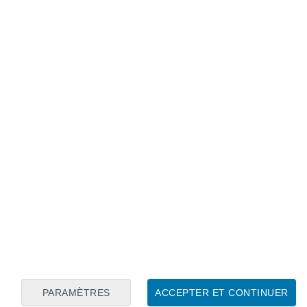
Calendrier lunaire
Lun
Mar
Mer
Jeu
Ven
Sam
Dim
8
9
10
11
12
13
14
15
16
17
18
19
20
21
PARAMÈTRES
ACCEPTER ET CONTINUER