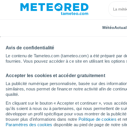
Météo
Actual
Avis de confidentialité
Le contenu de Tameteo.com (tameteo.com) a été préparé par des 
fournies. Vous pouvez accéder à ce site en utilisant les options 
Accepter les cookies et accéder gratuitement
Accueil
Corse
Haute-Corse
Taglio-Isolaccio
La publicité numérique personnalisée, basée sur des information
similaires, nous permet de financer notre activité afin de conti
Météo Taglio-Isolaccio
qualité.
En cliquant sur le bouton « Accepter et continuer », vous accéde
17:22
Samedi
qu'ils soient à nous ou à partenaires, qui nous permettent de sui
développer un profil spécifique pour vous montrer de la publicit
trouver plus d'informations dans notre
Politique de cookies
et re
Éclaircies
Paramètres des cookies
disponible au pied de page de notre si