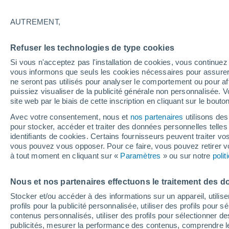
27°
AUTREMENT,
Est
Refuser les technologies de type cookies
Sensation de 30°
15
-
42 km
Si vous n'acceptez pas l'installation de cookies, vous continu
vous informons que seuls les cookies nécessaires pour assurer la
ne seront pas utilisés pour analyser le comportement ou pour af
puissiez visualiser de la publicité générale non personnalisée. V
Prévisions
site web par le biais de cette inscription en cliquant sur le bouto
Météo en France : ces régions subissent un n
regain de chaleur cet après-midi
Avec votre consentement, nous et
nos partenaires
utilisons des
pour stocker, accéder et traiter des données personnelles telles 
Météo 1 - 7 jours
Heure par heure
Actualité
Carte
identifiants de cookies. Certains fournisseurs peuvent traiter vo
vous pouvez vous opposer. Pour ce faire, vous pouvez retirer
à tout moment en cliquant sur «
Paramètres
» ou sur notre
poli
Demain
Lundi
Aujourd´hui
Nous et nos partenaires effectuons le traitement des d
9 Août
10 Août
8 Août
Stocker et/ou accéder à des informations sur un appareil, utilise
profils pour la publicité personnalisée, utiliser des profils pour 
contenus personnalisés, utiliser des profils pour sélectionner
publicités, mesurer la performance des contenus, comprendre le
80%
90%