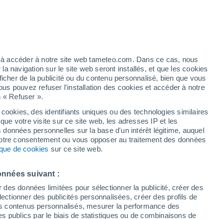
Ouragan
Dolphin À 1.056 km
/h
ez à accéder à notre site web tameteo.com. Dans ce cas, nous
 navigation sur le site web seront installés, et que les cookies
ficher de la publicité ou du contenu personnalisé, bien que vous
ous pouvez refuser l'installation des cookies et accéder à notre
n « Refuser ».
et
 cookies, des identifiants uniques ou des technologies similaires
que votre visite sur ce site web, les adresses IP et les
 de couverture nuageuse
Radar de pluie
Satellites
Modèles
s données personnelles sur la base d'un intérêt légitime, auquel
 votre consentement ou vous opposer au traitement des données
tique de cookies
sur ce site web.
Mardi
Mercredi
Jeudi
Vendredi
onnées suivant :
11 Août
12 Août
13 Août
14 Août
r des données limitées pour sélectionner la publicité, créer des
sélectionner des publicités personnalisées, créer des profils de
 des contenus personnalisés, mesurer la performance des
s publics par le biais de statistiques ou de combinaisons de
80%
80%