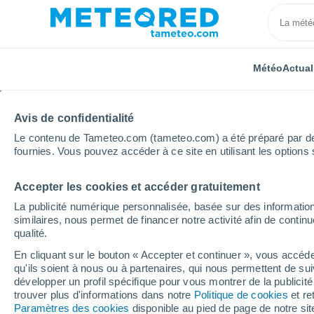
Météo
Actual
Avis de confidentialité
Le contenu de Tameteo.com (tameteo.com) a été préparé par des 
fournies. Vous pouvez accéder à ce site en utilisant les options 
Accepter les cookies et accéder gratuitement
Accueil
Corée du Sud
Taegu Ab
La publicité numérique personnalisée, basée sur des information
similaires, nous permet de financer notre activité afin de conti
Météo Taegu Ab
qualité.
En cliquant sur le bouton « Accepter et continuer », vous accéde
18:42
Samedi
qu'ils soient à nous ou à partenaires, qui nous permettent de sui
développer un profil spécifique pour vous montrer de la publicit
trouver plus d'informations dans notre
Politique de cookies
et re
Ciel variable
Paramètres des cookies
disponible au pied de page de notre si