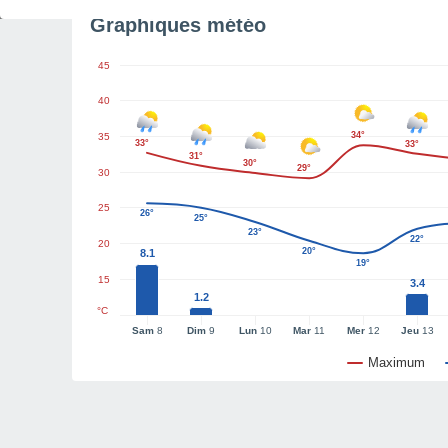
Graphiques météo
45
40
34°
35
33°
33°
31°
30°
29°
30
25
26°
25°
23°
22°
20
20°
8.1
19°
15
3.4
1.2
°C
Sam
8
Dim
9
Lun
10
Mar
11
Mer
12
Jeu
13
Maximum