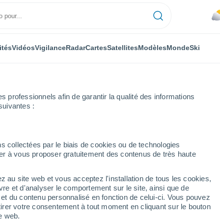
ités
Vidéos
Vigilance
Radar
Cartes
Satellites
Modèles
Monde
Ski
professionnels afin de garantir la qualité des informations
suivantes :
s collectées par le biais de cookies ou de technologies
nuer à vous proposer gratuitement des contenus de très haute
z au site web et vous acceptez l'installation de tous les cookies,
...
vre et d'analyser le comportement sur le site, ainsi que de
é et du contenu personnalisé en fonction de celui-ci. Vous pouvez
Heure par heure
tirer votre consentement à tout moment en cliquant sur le bouton
Ciel nuageux dans les
te web.
prochaines heures