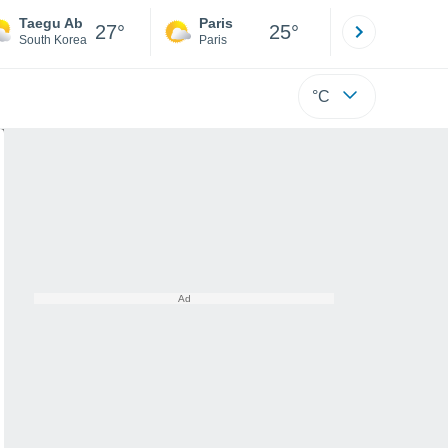
Taegu Ab
Paris
Montpelli
27°
25°
South Korea
Paris
Hérault
°C