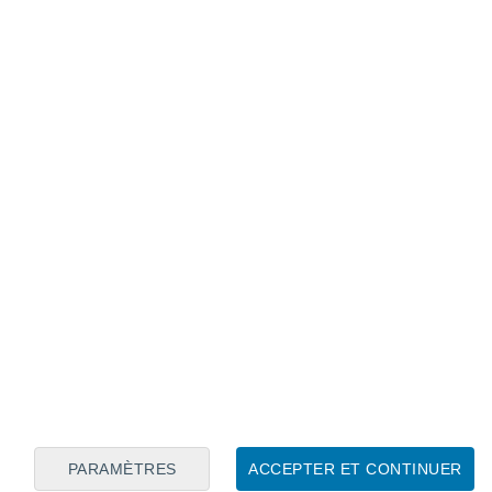
Calendrier lunaire
Lun
Mar
Mer
Jeu
Ven
Sam
Dim
8
9
10
11
12
13
14
15
16
17
18
19
20
21
PARAMÈTRES
ACCEPTER ET CONTINUER