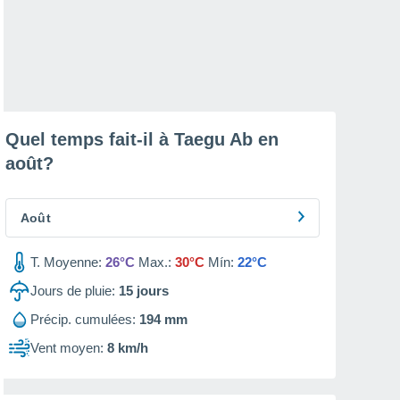
Quel temps fait-il à Taegu Ab en
août
?
Août
T. Moyenne:
26°C
Max.:
30°C
Mín:
22°C
Jours de pluie:
15
jours
Précip. cumulées:
194 mm
Vent moyen:
8 km/h