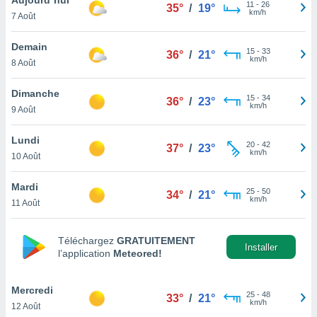
n «
11
-
26
35°
/
19°
km/h
7 Août
 et
r »,
cédez au
Demain
15
-
33
36°
/
21°
 et vous
km/h
8 Août
z
ation de
Dimanche
15
-
34
36°
/
23°
km/h
9 Août
qu'ils
 nous ou
aires,
Lundi
20
-
42
37°
/
23°
km/h
10 Août
nt de
t
Mardi
25
-
50
er le
34°
/
21°
km/h
11 Août
ement
te, ainsi
Téléchargez
GRATUITEMENT
per un
Installer
l’application
Meteored!
écifique
us
de la
Mercredi
25
-
48
33°
/
21°
 et du
km/h
12 Août