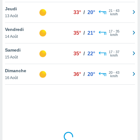
lisé en
Jeudi
 de
21
-
43
33°
/
20°
km/h
13 Août
. Vous
rouver
Vendredi
17
-
35
35°
/
21°
ations
km/h
14 Août
re
que de
Samedi
kies
17
-
37
35°
/
22°
km/h
15 Août
r votre
ement à
ment en
Dimanche
20
-
43
36°
/
20°
sur le
km/h
16 Août
res des
kies
le au
page de
te web.
MENT,
 les