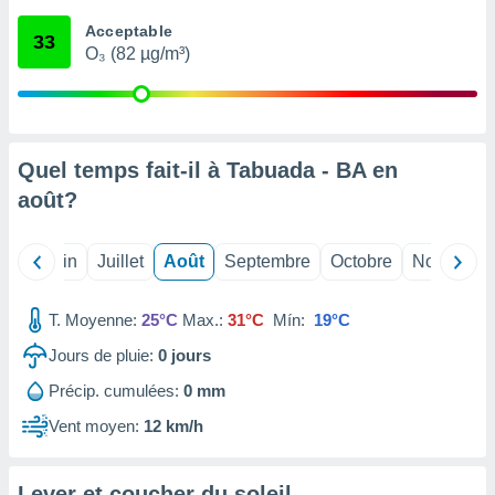
nées
Acceptable
lles sur
33
O₃ (82 µg/m³)
d'un
égitime,
vous
vous
 Pour ce
ous
Quel temps fait-il à Tabuada - BA en
etirer
août
?
ement
 opposer
Mai
Juin
Juillet
Août
Septembre
Octobre
Novembre
ement
nées à
ment en
T. Moyenne:
25°C
Max.:
31°C
Mín:
19°C
 sur «
res
» ou
Jours de pluie:
0
jours
e
Précip. cumulées:
0 mm
que de
kies
Vent moyen:
12 km/h
ite web.
t nos
Lever et coucher du soleil