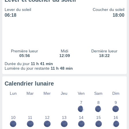
ires
ons le
Lever du soleil
Coucher du soleil
ent des
06:18
18:00
es
 :
et/ou
 à des
ions sur
eil,
Première lueur
Midi
Dernière lueur
des
05:56
12:09
18:22
limitées
Durée du jour
11 h 41 min
Lumière du jour restante
11 h 48 min
nner la
, créer
ils pour
Calendrier lunaire
ité
lisée,
Lun
Mar
Mer
Jeu
Ven
Sam
Dim
des
our
7
8
9
nner des
és
10
11
12
13
14
15
16
lisées,
s profils
enus