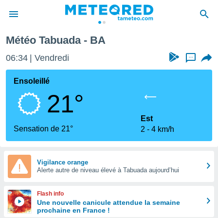
Météo Tabuada - BA
e
ntialité
06:34
Vendredi
...
enu de
o.com
Ensoleillé
o.com) a
21°
aré par
onnels
Est
arantir
Sensation de 21°
2
4 km/h
té des
ions
. Vous
accéder
Vigilance orange
e en
Alerte autre de niveau élevé à Tabuada aujourd’hui
 les
Flash info
s :
Une nouvelle canicule attendue la semaine
prochaine en France !
r les