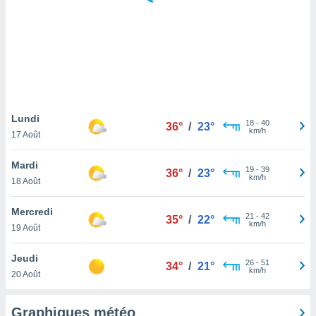
logies
e
s
tez pas
ation de
, vous
z à
à notre
Lundi
18
-
40
36°
/
23°
km/h
17 Août
.com.
 cas,
Mardi
19
-
39
us
36°
/
23°
km/h
18 Août
ns que
s
Mercredi
21
-
42
35°
/
22°
ires
km/h
19 Août
urer la
on sur le
Jeudi
26
-
51
 seront
34°
/
21°
km/h
20 Août
, et que
ies ne
as
Graphiques météo