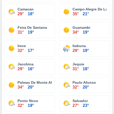
Camacan
Campo Alegre De Lourd
29°
18°
35°
21°
Feira De Santana
Guanambi
31°
19°
34°
19°
Irece
Itabuna
32°
17°
29°
19°
Jacobina
Jequie
29°
16°
31°
18°
Palmas De Monte Alto
Paulo Afonso
34°
20°
32°
20°
Ponto Novo
Salvador
32°
19°
27°
23°