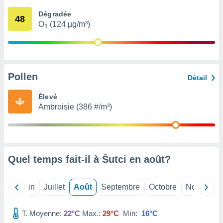
nées
Dégradée
lles sur
48
O₃ (124 µg/m³)
d'un
égitime,
vous
vous
 Pour ce
ous
Pollen
Détail
etirer
Élevé
ement
Ambroisie (386 #/m³)
 opposer
ement
nées à
ment en
 sur «
res
» ou
Quel temps fait-il à Šutci en
août
?
e
que de
kies
Mai
Juin
Juillet
Août
Septembre
Octobre
Novembre
ite web.
T. Moyenne:
22°C
Max.:
29°C
Mín:
16°C
t nos