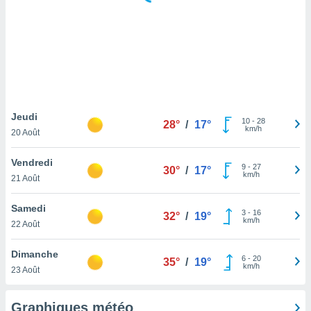
logies
e
s
tez pas
ation de
, vous
z à
à notre
Jeudi
10
-
28
28°
/
17°
km/h
20 Août
.com.
 cas,
Vendredi
9
-
27
us
30°
/
17°
km/h
21 Août
ns que
s
Samedi
3
-
16
32°
/
19°
ires
km/h
22 Août
urer la
on sur le
Dimanche
6
-
20
 seront
35°
/
19°
km/h
23 Août
, et que
ies ne
as
Graphiques météo