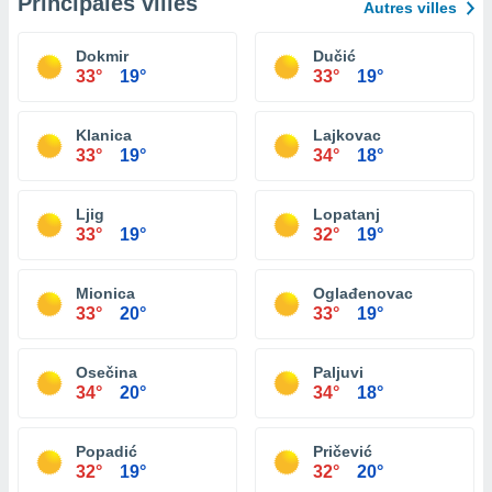
Principales villes
Autres villes
Dokmir
Dučić
33°
19°
33°
19°
Klanica
Lajkovac
33°
19°
34°
18°
Ljig
Lopatanj
33°
19°
32°
19°
Mionica
Oglađenovac
33°
20°
33°
19°
Osečina
Paljuvi
34°
20°
34°
18°
Popadić
Pričević
32°
19°
32°
20°