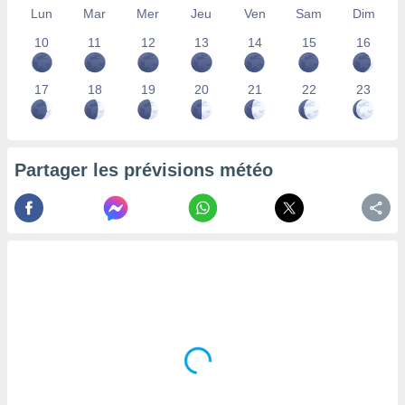
Lun
Mar
Mer
Jeu
Ven
Sam
Dim
lisés,
des
10
11
12
13
14
15
16
our
nner des
s
17
18
19
20
21
22
23
lisés,
la
ance des
s,
Partager les prévisions météo
la
ance des
s,
dre les
par le
ques ou
inaisons
ées
nt de
tes
,
er et
r les