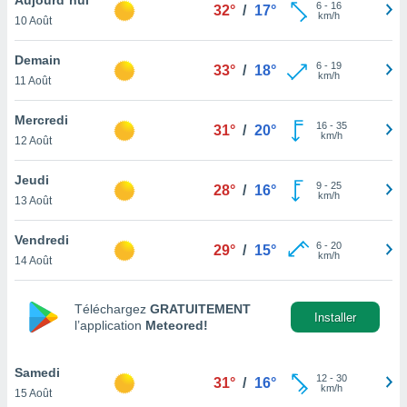
n «
6
-
16
32°
/
17°
km/h
10 Août
 et
r »,
cédez au
Demain
6
-
19
33°
/
18°
 et vous
km/h
11 Août
z
ation de
Mercredi
16
-
35
31°
/
20°
km/h
12 Août
qu'ils
 nous ou
aires,
Jeudi
9
-
25
28°
/
16°
km/h
13 Août
nt de
t
Vendredi
6
-
20
er le
29°
/
15°
km/h
14 Août
ement
te, ainsi
Téléchargez
GRATUITEMENT
per un
Installer
l’application
Meteored!
écifique
us
de la
Samedi
12
-
30
31°
/
16°
 et du
km/h
15 Août