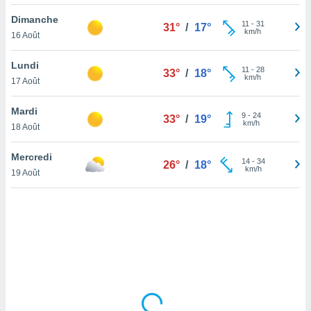
lisé en
Dimanche
 de
11
-
31
31°
/
17°
km/h
16 Août
. Vous
rouver
Lundi
11
-
28
33°
/
18°
ations
km/h
17 Août
re
que de
Mardi
kies
9
-
24
33°
/
19°
km/h
18 Août
r votre
ement à
ment en
Mercredi
14
-
34
26°
/
18°
sur le
km/h
19 Août
res des
kies
le au
page de
te web.
MENT,
 les