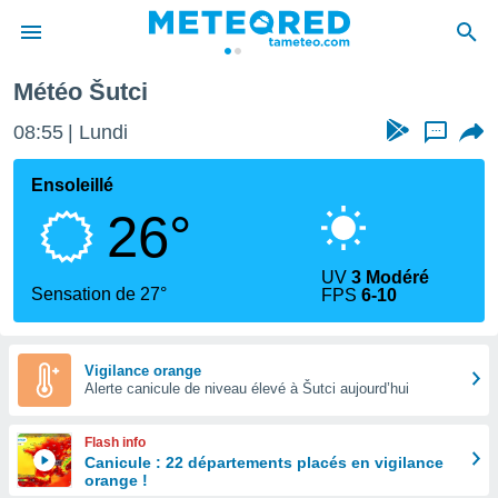
Météo Šutci
e
ntialité
08:55
Lundi
...
enu de
o.com
Ensoleillé
o.com) a
26°
aré par
onnels
UV
3 Modéré
arantir
Sensation de 27°
FPS
6-10
té des
ions
. Vous
accéder
Vigilance orange
e en
Alerte canicule de niveau élevé à Šutci aujourd’hui
 les
Flash info
s :
Canicule : 22 départements placés en vigilance
orange !
r les