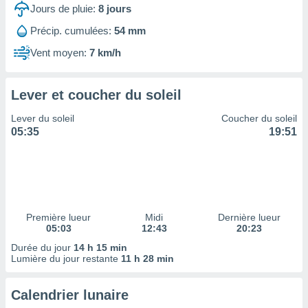
ires
Jours de pluie:
8
jours
ons le
ent des
Précip. cumulées:
54 mm
es
Vent moyen:
7 km/h
 :
et/ou
 à des
Lever et coucher du soleil
ions sur
eil,
Lever du soleil
Coucher du soleil
des
05:35
19:51
limitées
nner la
, créer
ils pour
ité
lisée,
Première lueur
Midi
Dernière lueur
05:03
12:43
20:23
des
our
Durée du jour
14 h 15 min
nner des
Lumière du jour restante
11 h 28 min
és
lisées,
Calendrier lunaire
s profils
enus