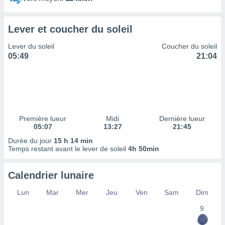
ires
ons le
ent des
Lever et coucher du soleil
es
 :
Lever du soleil
Coucher du soleil
et/ou
05:49
21:04
 à des
ions sur
eil,
des
limitées
Première lueur
Midi
Dernière lueur
nner la
05:07
13:27
21:45
, créer
ils pour
Durée du jour
15 h 14 min
ité
Temps restant avant le lever de soleil
4h 50min
lisée,
des
Calendrier lunaire
our
nner des
Lun
Mar
Mer
Jeu
Ven
Sam
Dim
és
lisées,
9
s profils
enus