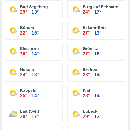
Bad Segeberg
Burg auf Fehmarn
29°
13°
24°
17°
Büsum
Eckernförde
22°
16°
27°
13°
Elmshorn
Grömitz
30°
14°
27°
16°
Husum
Itzehoe
24°
13°
28°
14°
Kappeln
Kiel
25°
14°
28°
14°
List (Sylt)
Lübeck
20°
17°
29°
13°