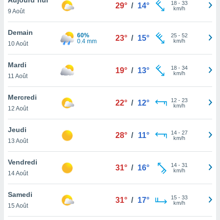
n «
18
-
33
29°
/
14°
km/h
9 Août
 et
r »,
cédez au
Demain
60%
25
-
52
23°
/
15°
 et vous
0.4 mm
km/h
10 Août
z
ation de
Mardi
18
-
34
19°
/
13°
km/h
11 Août
qu'ils
 nous ou
aires,
Mercredi
12
-
23
22°
/
12°
km/h
12 Août
nt de
t
Jeudi
14
-
27
er le
28°
/
11°
km/h
13 Août
ement
te, ainsi
Vendredi
14
-
31
31°
/
16°
km/h
per un
14 Août
écifique
us
Samedi
15
-
33
de la
31°
/
17°
km/h
15 Août
 et du