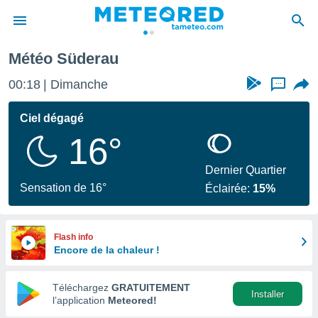
Météo Süderau
e
ntialité
00:18
Dimanche
...
enu de
o.com
Ciel dégagé
o.com) a
16°
aré par
onnels
Dernier Quartier
arantir
Sensation de 16°
Éclairée:
15%
té des
ions
. Vous
accéder
Flash info
e en
Encore de la chaleur !
 les
Téléchargez
GRATUITEMENT
s :
Installer
l’application
Meteored!
r les