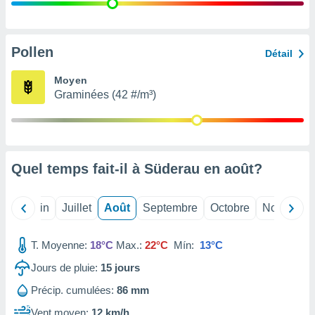
nées
lles sur
d'un
égitime,
Pollen
Détail
vous
vous
Moyen
 Pour ce
Graminées (42 #/m³)
ous
etirer
ement
 opposer
Quel temps fait-il à Süderau en
août
?
ement
nées à
ment en
Mai
Juin
Juillet
Août
Septembre
Octobre
Novembre
 sur «
res
» ou
e
T. Moyenne:
18°C
Max.:
22°C
Mín:
13°C
que de
kies
Jours de pluie:
15
jours
ite web.
Précip. cumulées:
86 mm
t nos
Vent moyen:
12 km/h