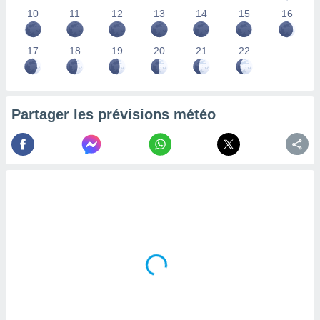
lisés,
10
11
12
13
14
15
16
des
our
17
18
19
20
21
22
nner des
s
lisés,
la
ance des
Partager les prévisions météo
s,
la
ance des
s,
dre les
par le
ques ou
inaisons
ées
nt de
tes
,
er et
r les