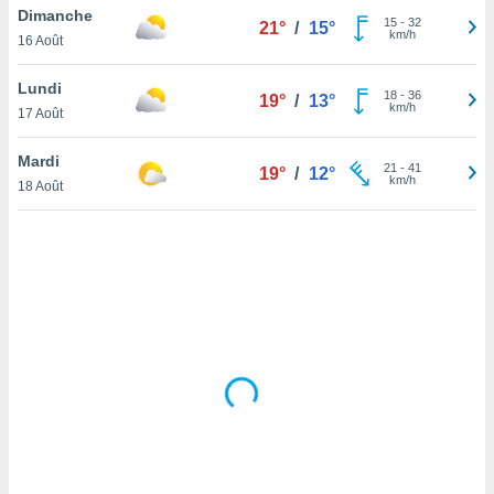
Dimanche
lisé en
15
-
32
21°
/
15°
km/h
 de
16 Août
. Vous
rouver
Lundi
18
-
36
19°
/
13°
km/h
17 Août
ations
re
Mardi
que de
21
-
41
19°
/
12°
km/h
kies
18 Août
r votre
ement à
ment en
sur le
res des
kies
le au
page de
te web.
MENT,
 les