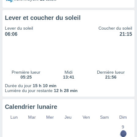
ires
ons le
ent des
Lever et coucher du soleil
es
 :
Lever du soleil
Coucher du soleil
et/ou
06:06
21:15
 à des
ions sur
eil,
des
limitées
Première lueur
Midi
Dernière lueur
nner la
05:25
13:41
21:56
, créer
ils pour
Durée du jour
15 h 10 min
ité
Lumière du jour restante
12 h 28 min
lisée,
des
Calendrier lunaire
our
nner des
Lun
Mar
Mer
Jeu
Ven
Sam
Dim
és
lisées,
9
s profils
enus