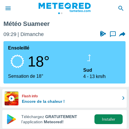
Météo Suameer
e
ntialité
09:29
Dimanche
...
enu de
o.com
Ensoleillé
o.com) a
18°
aré par
onnels
Sud
arantir
Sensation de 18°
4
13 km/h
té des
ions
. Vous
accéder
Flash info
e en
Encore de la chaleur !
 les
Téléchargez
GRATUITEMENT
s :
Installer
l’application
Meteored!
r les