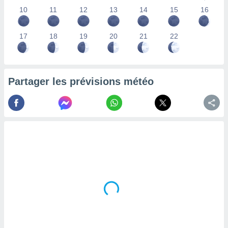
lisés,
10
11
12
13
14
15
16
des
our
17
18
19
20
21
22
nner des
s
lisés,
la
ance des
Partager les prévisions météo
s,
la
ance des
s,
dre les
par le
ques ou
inaisons
ées
nt de
tes
,
er et
r les