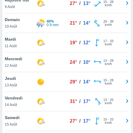
n «
15
-
28
27°
/
13°
km/h
9 Août
 et
r »,
cédez au
Demain
40%
20
-
38
21°
/
14°
 et vous
0.9 mm
km/h
10 Août
z
ation de
Mardi
17
-
33
19°
/
12°
km/h
11 Août
qu'ils
 nous ou
aires,
Mercredi
13
-
28
24°
/
10°
km/h
12 Août
nt de
t
Jeudi
15
-
28
er le
29°
/
14°
km/h
13 Août
ement
te, ainsi
Vendredi
13
-
25
31°
/
17°
km/h
per un
14 Août
écifique
us
Samedi
15
-
33
de la
27°
/
17°
km/h
15 Août
 et du