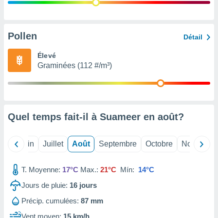
nées
lles sur
d'un
égitime,
Pollen
Détail
vous
vous
Élevé
 Pour ce
Graminées (112 #/m³)
ous
etirer
ement
 opposer
Quel temps fait-il à Suameer en
août
?
ement
nées à
ment en
Mai
Juin
Juillet
Août
Septembre
Octobre
Novembre
 sur «
res
» ou
e
T. Moyenne:
17°C
Max.:
21°C
Mín:
14°C
que de
kies
Jours de pluie:
16
jours
ite web.
Précip. cumulées:
87 mm
t nos
Vent moyen:
15 km/h