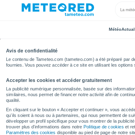
Météo
Actual
Avis de confidentialité
Le contenu de Tameteo.com (tameteo.com) a été préparé par des 
fournies. Vous pouvez accéder à ce site en utilisant les options 
Accepter les cookies et accéder gratuitement
Accueil
Argentine
Province d'Entre Ríos
Strobel
La publicité numérique personnalisée, basée sur des information
similaires, nous permet de financer notre activité afin de conti
Météo Strobel
qualité.
En cliquant sur le bouton « Accepter et continuer », vous accéde
08:25
Vendredi
qu'ils soient à nous ou à partenaires, qui nous permettent de sui
développer un profil spécifique pour vous montrer de la publicit
trouver plus d'informations dans notre
Politique de cookies
et re
Ensoleillé
Paramètres des cookies
disponible au pied de page de notre si