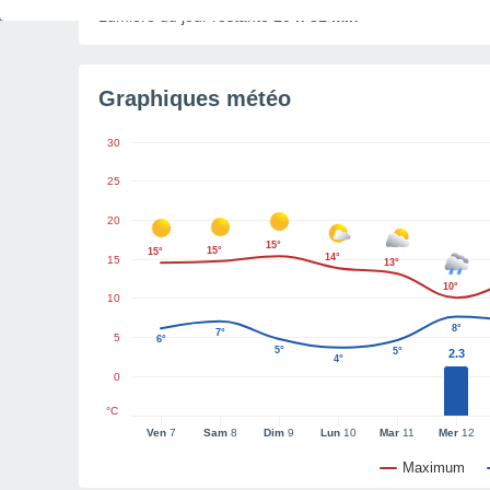
Lumière du jour restante
10 h 31 min
Graphiques météo
30
25
20
15°
15°
15°
14°
15
13°
10°
10
8°
7°
5
6°
5°
5°
2.3
4°
0
°C
Ven
7
Sam
8
Dim
9
Lun
10
Mar
11
Mer
12
Maximum