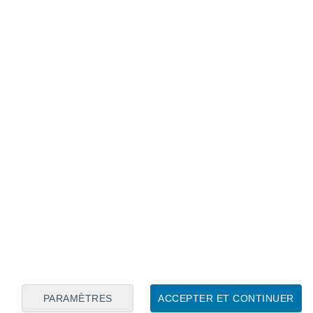
Calendrier lunaire
Lun
Mar
Mer
Jeu
Ven
Sam
Dim
7
8
9
10
11
12
13
14
15
16
17
18
19
20
PARAMÈTRES
ACCEPTER ET CONTINUER