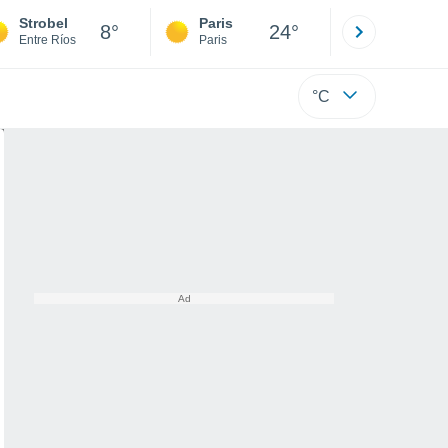
Strobel
Paris
Montpelli
8°
24°
Entre Ríos
Paris
Hérault
°C