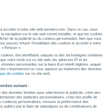
t
ez à accéder à notre site web tameteo.com. Dans ce cas, nous
 navigation sur le site web seront installés, et que les cookies
ficher de la publicité ou du contenu personnalisé, bien que vous
ous pouvez refuser l'installation des cookies et accéder à notre
n « Refuser ».
 cookies, des identifiants uniques ou des technologies similaires
que votre visite sur ce site web, les adresses IP et les
des températures
Radar de pluie
Satellites
Modèles
s données personnelles sur la base d'un intérêt légitime, auquel
 votre consentement ou vous opposer au traitement des données
tique de cookies
sur ce site web.
Lundi
Mardi
Mercredi
Jeudi
onnées suivant :
10 Août
11 Août
12 Août
13 Août
r des données limitées pour sélectionner la publicité, créer des
sélectionner des publicités personnalisées, créer des profils de
 des contenus personnalisés, mesurer la performance des
s publics par le biais de statistiques ou de combinaisons de
80%
60%