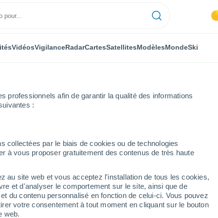
ités
Vidéos
Vigilance
Radar
Cartes
Satellites
Modèles
Monde
Ski
professionnels afin de garantir la qualité des informations
suivantes :
s collectées par le biais de cookies ou de technologies
nuer à vous proposer gratuitement des contenus de très haute
z au site web et vous acceptez l'installation de tous les cookies,
...
vre et d'analyser le comportement sur le site, ainsi que de
é et du contenu personnalisé en fonction de celui-ci. Vous pouvez
Heure par heure
tirer votre consentement à tout moment en cliquant sur le bouton
Ciel dégagé dans les prochaines
te web.
heures