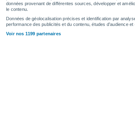
données provenant de différentes sources, développer et amélior
le contenu.
15°
/
7°
15°
/
5°
15°
/
6°
Données de géolocalisation précises et identification par analys
performance des publicités et du contenu, études d’audience e
21
-
40
km/h
15
-
29
km/h
13
20
-
37
km/h
Voir nos 1199 partenaires
Météo Strobel aujourd´hui
, 7 août
Ensoleillé
7°
08:00
T. ressentie
6°
Ensoleillé
8°
09:00
T. ressentie
8°
Ensoleillé
10°
10:00
T. ressentie
9°
Ensoleillé
11°
11:00
T. ressentie
11°