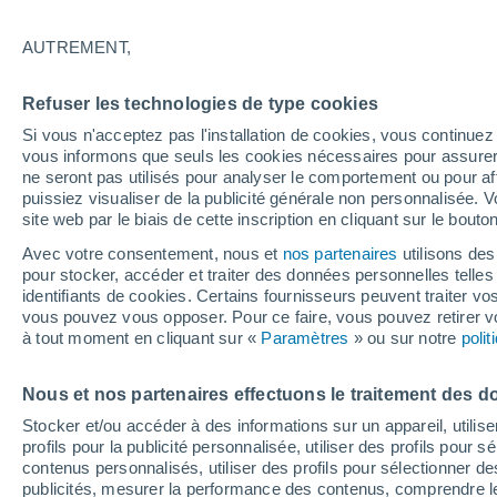
7°
AUTREMENT,
Sud-oues
Refuser les technologies de type cookies
Sensation de 6°
5
-
11 km/h
Si vous n'acceptez pas l'installation de cookies, vous continu
vous informons que seuls les cookies nécessaires pour assurer la
ne seront pas utilisés pour analyser le comportement ou pour af
puissiez visualiser de la publicité générale non personnalisée. V
Flash info
site web par le biais de cette inscription en cliquant sur le bouto
Une nouvelle canicule attendue la semaine
prochaine en France !
Avec votre consentement, nous et
nos partenaires
utilisons des
pour stocker, accéder et traiter des données personnelles telles 
Météo 1 - 7 jours
Heure par heure
Actualité
Carte 
identifiants de cookies. Certains fournisseurs peuvent traiter vo
vous pouvez vous opposer. Pour ce faire, vous pouvez retirer
à tout moment en cliquant sur «
Paramètres
» ou sur notre
poli
Demain
Dimanche
Aujourd´hui
Nous et nos partenaires effectuons le traitement des d
8 Août
9 Août
7 Août
Stocker et/ou accéder à des informations sur un appareil, utilise
profils pour la publicité personnalisée, utiliser des profils pour 
contenus personnalisés, utiliser des profils pour sélectionner
publicités, mesurer la performance des contenus, comprendre le