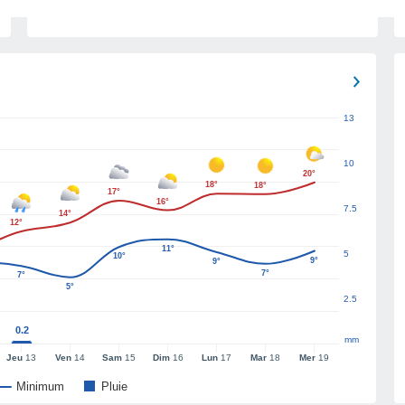
13
10
20°
18°
18°
17°
16°
7.5
14°
12°
11°
5
10°
9°
9°
7°
7°
5°
2.5
0.2
mm
Jeu
13
Ven
14
Sam
15
Dim
16
Lun
17
Mar
18
Mer
19
Minimum
Pluie