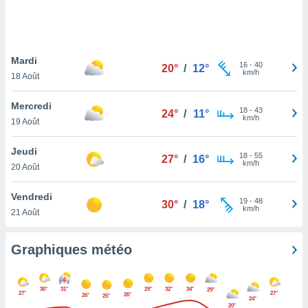
logies
e
s
Mardi
tez pas
16
-
40
20°
/
12°
km/h
ation de
18 Août
, vous
z à
Mercredi
18
-
43
24°
/
11°
à notre
km/h
19 Août
.com.
Jeudi
 cas,
18
-
55
27°
/
16°
km/h
us
20 Août
ns que
s
Vendredi
19
-
48
30°
/
18°
km/h
21 Août
ires
urer la
on sur le
Graphiques météo
 seront
, et que
ies ne
30°
31°
29°
32°
34°
29°
27°
27°
26°
as
26°
25°
24°
20°