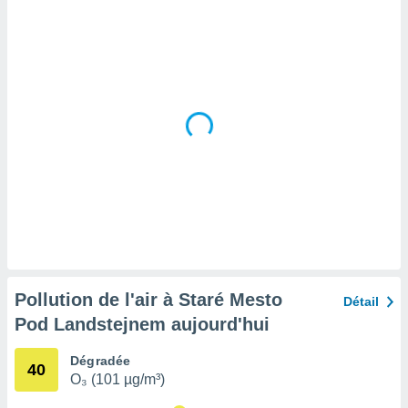
tre
ement,
enaires
s des
 des
nts
 ou des
gies
es pour
 accéder
r des
lles
ue votre
r ce site
Pollution de l'air à Staré Mesto
Détail
 IP et
Pod Landstejnem aujourd'hui
ifiants
es.
Dégradée
40
O₃ (101 µg/m³)
eurs
traiter