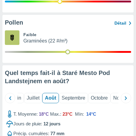
nées
lles sur
d'un
égitime,
Pollen
Détail
vous
vous
Faible
 Pour ce
Graminées (22 #/m³)
ous
etirer
ement
 opposer
Quel temps fait-il à Staré Mesto Pod
ement
nées à
Landstejnem en
août
?
ment en
 sur «
res
» ou
Mai
Juin
Juillet
Août
Septembre
Octobre
Novembre
e
que de
kies
T. Moyenne:
18°C
Max.:
23°C
Mín:
14°C
ite web.
Jours de pluie:
12
jours
t nos
Précip. cumulées:
77 mm