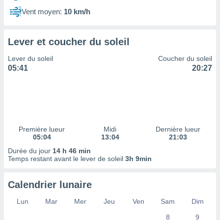
ires
ons le
Vent moyen:
10 km/h
ent des
es
 :
Lever et coucher du soleil
et/ou
Lever du soleil
Coucher du soleil
 à des
05:41
20:27
ions sur
eil,
des
limitées
nner la
, créer
Première lueur
Midi
Dernière lueur
ils pour
05:04
13:04
21:03
ité
Durée du jour
14 h 46 min
lisée,
Temps restant avant le lever de soleil
3h 9min
des
our
nner des
Calendrier lunaire
és
lisées,
Lun
Mar
Mer
Jeu
Ven
Sam
Dim
s profils
8
9
enus