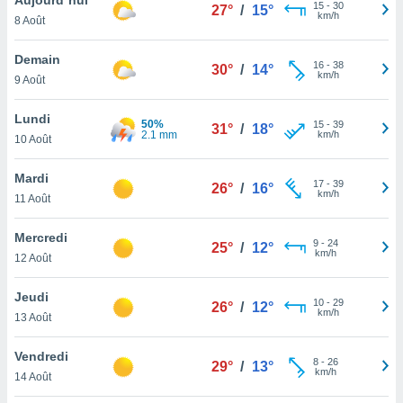
n «
15
-
30
27°
/
15°
km/h
8 Août
 et
r »,
cédez au
Demain
16
-
38
30°
/
14°
 et vous
km/h
9 Août
z
ation de
Lundi
50%
15
-
39
31°
/
18°
2.1 mm
km/h
10 Août
qu'ils
 nous ou
aires,
Mardi
17
-
39
26°
/
16°
km/h
11 Août
nt de
t
Mercredi
9
-
24
er le
25°
/
12°
km/h
12 Août
ement
te, ainsi
Jeudi
10
-
29
26°
/
12°
km/h
per un
13 Août
écifique
us
Vendredi
8
-
26
de la
29°
/
13°
km/h
14 Août
 et du