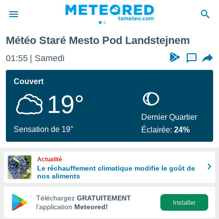
 Pod Landstejnem
Météo Staré Mesto Pod Landstejnem
e
ntialité
01:55
Samedi
...
enu de
o.com
Couvert
o.com) a
19°
aré par
onnels
Dernier Quartier
arantir
Sensation de 19°
Éclairée:
24%
té des
ions
. Vous
Actualité
accéder
Le réchauffement climatique modifie le goût de
e en
nos aliments
 les
Téléchargez
GRATUITEMENT
s :
Installer
l’application
Meteored!
r les