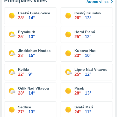
Principales villes
Autres villes
Ceské Budejovice
Ceský Krumlov
28°
14°
26°
13°
Frymburk
Horní Planá
25°
13°
25°
12°
Jindrichuv Hradec
Kubova Hut
28°
15°
23°
10°
Kvilda
Lipno Nad Vltavou
22°
9°
25°
12°
Orlík Nad Vltavou
Písek
28°
14°
28°
13°
Sedlice
Svatá Marí
27°
13°
24°
11°