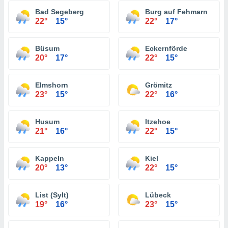
Bad Segeberg
Burg auf Fehmarn
22°
15°
22°
17°
Büsum
Eckernförde
20°
17°
22°
15°
Elmshorn
Grömitz
23°
15°
22°
16°
Husum
Itzehoe
21°
16°
22°
15°
Kappeln
Kiel
20°
13°
22°
15°
List (Sylt)
Lübeck
19°
16°
23°
15°