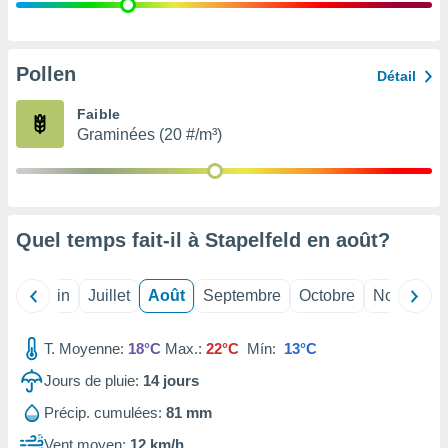
nées
lles sur
d'un
égitime,
Pollen
Détail
vous
vous
Faible
 Pour ce
Graminées (20 #/m³)
ous
etirer
ement
 opposer
Quel temps fait-il à Stapelfeld en
août
?
ement
nées à
ment en
Mai
Juin
Juillet
Août
Septembre
Octobre
Novembre
 sur «
res
» ou
e
T. Moyenne:
18°C
Max.:
22°C
Mín:
13°C
que de
kies
Jours de pluie:
14
jours
ite web.
Précip. cumulées:
81 mm
t nos
Vent moyen:
12 km/h