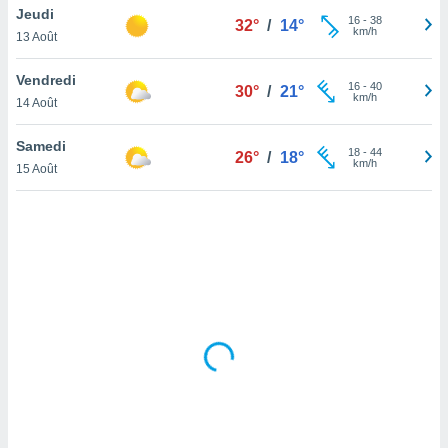
Jeudi
lisé en
16
-
38
32°
/
14°
km/h
 de
13 Août
. Vous
rouver
Vendredi
16
-
40
30°
/
21°
km/h
14 Août
ations
re
Samedi
que de
18
-
44
26°
/
18°
km/h
kies
15 Août
r votre
ement à
ment en
sur le
res des
kies
le au
page de
te web.
MENT,
 les