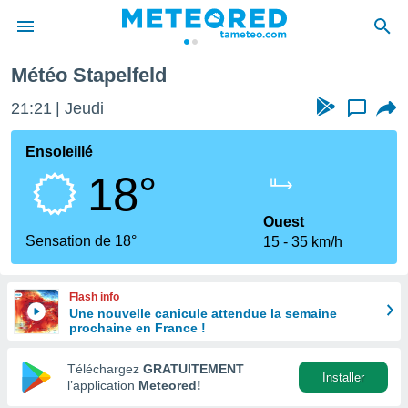
Météo Stapelfeld
e
ntialité
21:21
Jeudi
...
enu de
o.com
Ensoleillé
o.com) a
18°
aré par
onnels
Ouest
arantir
Sensation de 18°
15
35 km/h
té des
ions
. Vous
Flash info
accéder
Une nouvelle canicule attendue la semaine
e en
prochaine en France !
 les
Téléchargez
GRATUITEMENT
s :
Installer
l’application
Meteored!
r les