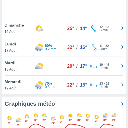
logies
e
s
Dimanche
tez pas
12
-
33
25°
/
14°
km/h
ation de
16 Août
, vous
z à
Lundi
60%
11
-
32
32°
/
16°
à notre
0.2 mm
km/h
17 Août
.com.
Mardi
 cas,
19
-
46
29°
/
17°
km/h
us
18 Août
ns que
s
Mercredi
70%
23
-
52
22°
/
15°
0.8 mm
km/h
19 Août
ires
urer la
on sur le
Graphiques météo
 seront
, et que
ies ne
32°
27°
32°
30°
32°
29°
26°
25°
25°
24°
as
23°
23°
21°