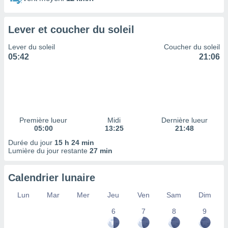
ires
ons le
ent des
Lever et coucher du soleil
es
 :
Lever du soleil
Coucher du soleil
et/ou
05:42
21:06
 à des
ions sur
eil,
des
limitées
Première lueur
Midi
Dernière lueur
nner la
05:00
13:25
21:48
, créer
ils pour
Durée du jour
15 h 24 min
ité
Lumière du jour restante
27 min
lisée,
des
Calendrier lunaire
our
nner des
Lun
Mar
Mer
Jeu
Ven
Sam
Dim
és
lisées,
6
7
8
9
s profils
enus