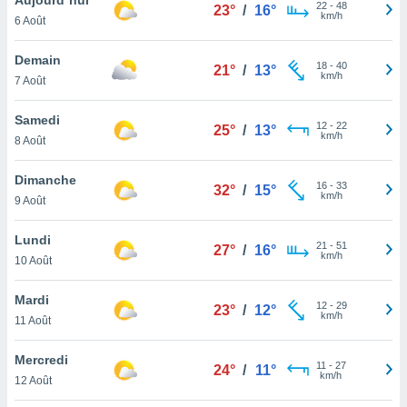
n «
22
-
48
23°
/
16°
km/h
6 Août
 et
r »,
cédez au
Demain
18
-
40
21°
/
13°
 et vous
km/h
7 Août
z
ation de
Samedi
12
-
22
25°
/
13°
km/h
8 Août
qu'ils
 nous ou
aires,
Dimanche
16
-
33
32°
/
15°
km/h
9 Août
nt de
t
Lundi
21
-
51
er le
27°
/
16°
km/h
10 Août
ement
te, ainsi
Mardi
12
-
29
23°
/
12°
km/h
per un
11 Août
écifique
us
Mercredi
11
-
27
de la
24°
/
11°
km/h
12 Août
 et du