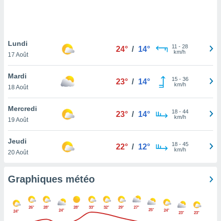
logies
e
s
Lundi
tez pas
11
-
28
24°
/
14°
km/h
ation de
17 Août
, vous
z à
Mardi
15
-
36
23°
/
14°
à notre
km/h
18 Août
.com.
Mercredi
 cas,
18
-
44
23°
/
14°
km/h
us
19 Août
ns que
s
Jeudi
18
-
45
22°
/
12°
km/h
20 Août
ires
urer la
on sur le
Graphiques météo
 seront
, et que
ies ne
26°
28°
28°
33°
32°
29°
27°
25°
24°
24°
24°
as
23°
23°