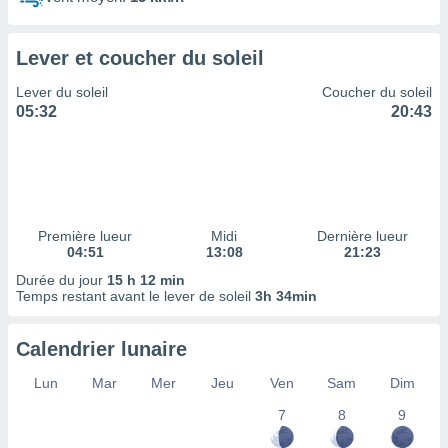
ires
ons le
ent des
Lever et coucher du soleil
es
 :
Lever du soleil
Coucher du soleil
et/ou
05:32
20:43
 à des
ions sur
eil,
des
limitées
Première lueur
Midi
Dernière lueur
nner la
04:51
13:08
21:23
, créer
ils pour
Durée du jour
15 h 12 min
ité
Temps restant avant le lever de soleil
3h 34min
lisée,
des
Calendrier lunaire
our
nner des
Lun
Mar
Mer
Jeu
Ven
Sam
Dim
és
lisées,
7
8
9
s profils
enus