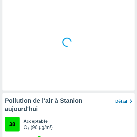
tre
ement,
enaires
s des
 des
nts
 ou des
gies
es pour
 accéder
r des
lles
ue votre
r ce site
Pollution de l'air à Stanion
Détail
 IP et
aujourd'hui
ifiants
es.
Acceptable
38
O₃ (96 µg/m³)
eurs
traiter