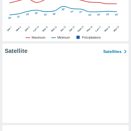
pour
 le
20°
ement
17°
17°
15°
15°
14°
14°
14°
14°
14°
14°
afficher
11°
10°
licité ou
15
10
16
17
12
14
18
19
11
13
8
9
7
enu
Sam
Dim
Ven
Sam
Lun
Mar
Dim
Lun
Mer
Ven
Mar
Mer
Jeu
lisé,
Maximum
Minimum
Précipitations
e vous
Satellite
r de la
Satellites
 non
lisée.
uvez
ation des
et
à notre
 par le
 cette
ion en
sur le
«
».