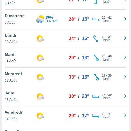
km/h
n «
8 Août
 et
r »,
Dimanche
30%
20
-
42
cédez au
28°
/
15°
0.4 mm
km/h
9 Août
 et vous
z
Lundi
ation de
15
-
34
24°
/
15°
km/h
10 Août
qu'ils
 nous ou
Mardi
20
-
40
29°
/
13°
aires,
km/h
11 Août
nt de
Mercredi
t
19
-
39
33°
/
16°
km/h
er le
12 Août
ement
te, ainsi
Jeudi
17
-
39
30°
/
20°
km/h
13 Août
per un
écifique
Vendredi
us
16
-
37
29°
/
17°
km/h
de la
14 Août
 et du