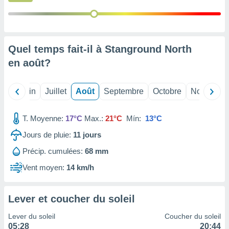
nées
lles sur
d'un
égitime,
vous
Quel temps fait-il à Stanground North
vous
en
août
?
 Pour ce
ous
etirer
Mai
Juin
Juillet
Août
Septembre
Octobre
Novembre
ement
 opposer
T. Moyenne:
17°C
Max.:
21°C
Mín:
13°C
ement
nées à
Jours de pluie:
11
jours
ment en
Précip. cumulées:
68 mm
 sur «
res
» ou
Vent moyen:
14 km/h
e
que de
kies
Lever et coucher du soleil
ite web.
Lever du soleil
Coucher du soleil
t nos
05:28
20:44