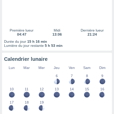
ires
ons le
ent des
es
 :
et/ou
Première lueur
Midi
Dernière lueur
 à des
04:47
13:06
21:24
ions sur
eil,
Durée du jour
15 h 16 min
Lumière du jour restante
5 h 53 min
des
limitées
Calendrier lunaire
nner la
, créer
Lun
Mar
Mer
Jeu
Ven
Sam
Dim
ils pour
ité
6
7
8
9
lisée,
des
10
11
12
13
14
15
16
our
nner des
és
17
18
19
lisées,
s profils
enus