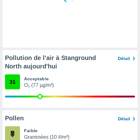
tre
ement,
enaires
s des
 des
nts
 ou des
gies
Pollution de l'air à Stanground
Détail
es pour
North aujourd'hui
 accéder
r des
Acceptable
31
lles
O₃ (77 µg/m³)
ue votre
r ce site
 IP et
ifiants
Pollen
Détail
es.
Faible
eurs
Graminées (10 #/m³)
traiter