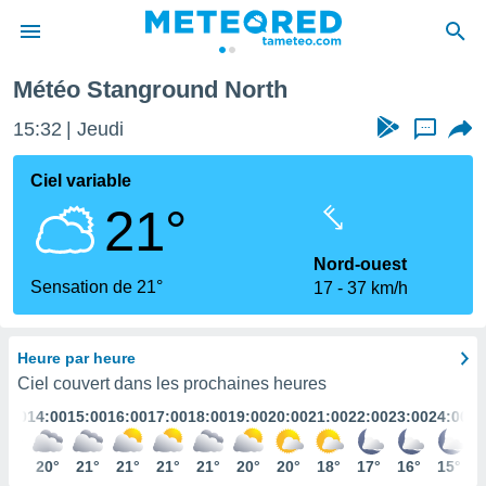
Météo Stanground North
e
ntialité
15:32
Jeudi
...
enu de
o.com
Ciel variable
o.com) a
21°
aré par
onnels
Nord-ouest
arantir
Sensation de 21°
17
37 km/h
té des
ions
. Vous
Heure par heure
accéder
e en
Ciel couvert dans les prochaines heures
 les
3:00
14:00
15:00
16:00
17:00
18:00
19:00
20:00
21:00
22:00
23:00
24:00
s :
20°
20°
21°
21°
21°
21°
20°
20°
18°
17°
16°
15°
r les