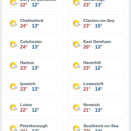
22°
12°
23°
13°
Chelmsford
Clacton-on-Sea
24°
13°
23°
15°
Colchester
East Dereham
24°
13°
20°
13°
Harlow
Haverhill
23°
13°
23°
12°
Ipswich
Lowestoft
23°
13°
21°
14°
Luton
Norwich
22°
12°
21°
13°
Peterborough
Southend-on-Sea