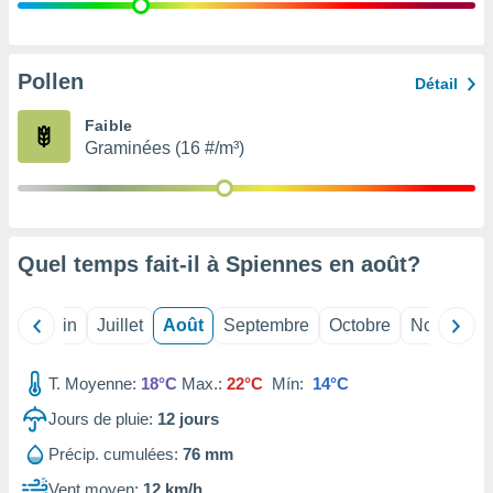
nées
lles sur
d'un
égitime,
Pollen
Détail
vous
vous
Faible
 Pour ce
Graminées (16 #/m³)
ous
etirer
ement
 opposer
Quel temps fait-il à Spiennes en
août
?
ement
nées à
ment en
Mai
Juin
Juillet
Août
Septembre
Octobre
Novembre
 sur «
res
» ou
e
T. Moyenne:
18°C
Max.:
22°C
Mín:
14°C
que de
kies
Jours de pluie:
12
jours
ite web.
Précip. cumulées:
76 mm
t nos
Vent moyen:
12 km/h