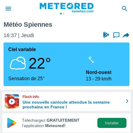
Météo Spiennes
e
ntialité
16:37
Jeudi
...
enu de
o.com
Ciel variable
o.com) a
22°
aré par
onnels
Nord-ouest
arantir
Sensation de 25°
13
29 km/h
té des
ions
. Vous
Flash info
accéder
Une nouvelle canicule attendue la semaine
e en
prochaine en France !
 les
Téléchargez
GRATUITEMENT
s :
Installer
l’application
Meteored!
r les