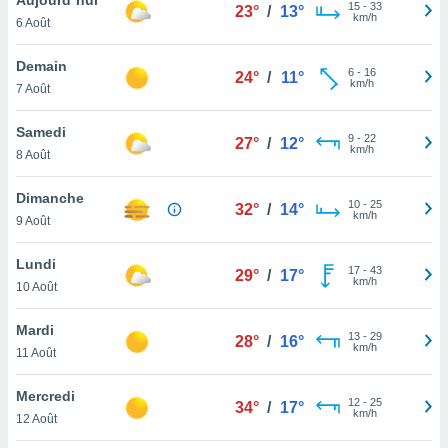
n «
15
-
33
23°
/
13°
km/h
6 Août
 et
r »,
cédez au
Demain
6
-
16
24°
/
11°
 et vous
km/h
7 Août
z
ation de
Samedi
9
-
22
27°
/
12°
km/h
8 Août
qu'ils
 nous ou
aires,
Dimanche
10
-
25
32°
/
14°
km/h
9 Août
nt de
t
Lundi
17
-
43
er le
29°
/
17°
km/h
10 Août
ement
te, ainsi
Mardi
13
-
29
28°
/
16°
km/h
per un
11 Août
écifique
us
Mercredi
12
-
25
de la
34°
/
17°
km/h
12 Août
 et du