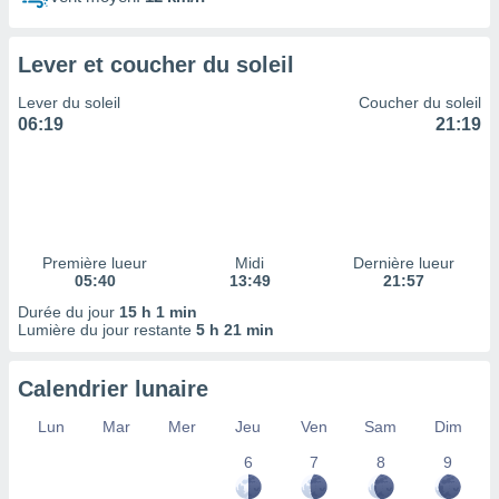
ires
ons le
ent des
Lever et coucher du soleil
es
 :
Lever du soleil
Coucher du soleil
et/ou
06:19
21:19
 à des
ions sur
eil,
des
limitées
Première lueur
Midi
Dernière lueur
nner la
05:40
13:49
21:57
, créer
ils pour
Durée du jour
15 h 1 min
ité
Lumière du jour restante
5 h 21 min
lisée,
des
Calendrier lunaire
our
nner des
Lun
Mar
Mer
Jeu
Ven
Sam
Dim
és
lisées,
6
7
8
9
s profils
enus