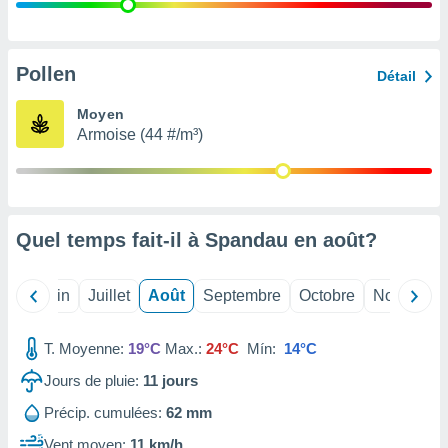
nées
lles sur
d'un
égitime,
Pollen
Détail
vous
vous
Moyen
 Pour ce
Armoise (44 #/m³)
ous
etirer
ement
 opposer
Quel temps fait-il à Spandau en
août
?
ement
nées à
ment en
Mai
Juin
Juillet
Août
Septembre
Octobre
Novembre
 sur «
res
» ou
e
T. Moyenne:
19°C
Max.:
24°C
Mín:
14°C
que de
kies
Jours de pluie:
11
jours
ite web.
Précip. cumulées:
62 mm
t nos
Vent moyen:
11 km/h