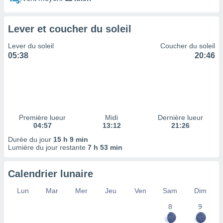
ires
ons le
ent des
Lever et coucher du soleil
es
 :
Lever du soleil
Coucher du soleil
et/ou
05:38
20:46
 à des
ions sur
eil,
des
limitées
Première lueur
Midi
Dernière lueur
nner la
04:57
13:12
21:26
, créer
ils pour
Durée du jour
15 h 9 min
ité
Lumière du jour restante
7 h 53 min
lisée,
des
Calendrier lunaire
our
nner des
Lun
Mar
Mer
Jeu
Ven
Sam
Dim
és
lisées,
8
9
s profils
enus