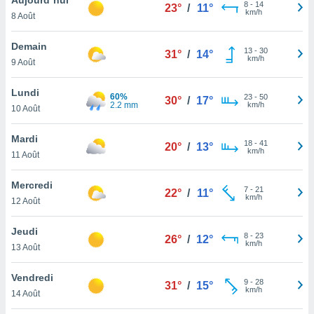
n «
8
-
14
23°
/
11°
km/h
8 Août
 et
r »,
cédez au
Demain
13
-
30
31°
/
14°
 et vous
km/h
9 Août
z
ation de
Lundi
60%
23
-
50
30°
/
17°
2.2 mm
km/h
10 Août
qu'ils
 nous ou
aires,
Mardi
18
-
41
20°
/
13°
km/h
11 Août
nt de
t
Mercredi
7
-
21
er le
22°
/
11°
km/h
12 Août
ement
te, ainsi
Jeudi
8
-
23
26°
/
12°
km/h
per un
13 Août
écifique
us
Vendredi
9
-
28
de la
31°
/
15°
km/h
14 Août
 et du