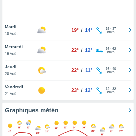
logies
e
s
Mardi
tez pas
15
-
37
19°
/
14°
km/h
ation de
18 Août
, vous
z à
Mercredi
16
-
62
22°
/
12°
à notre
km/h
19 Août
.com.
Jeudi
 cas,
16
-
40
22°
/
11°
km/h
us
20 Août
ns que
s
Vendredi
12
-
32
23°
/
12°
km/h
21 Août
ires
urer la
on sur le
Graphiques météo
 seront
, et que
ies ne
31°
30°
31°
34°
30°
26°
as
23°
23°
22°
22°
22°
20°
19°