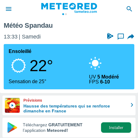
Météo Spandau
e
ntialité
13:33
Samedi
...
enu de
o.com
Ensoleillé
o.com) a
22°
aré par
onnels
UV
5 Modéré
arantir
Sensation de 25°
FPS
6-10
té des
ions
. Vous
Prévisions
accéder
Hausse des températures qui se renforce
e en
dimanche en France
 les
Téléchargez
GRATUITEMENT
s :
Installer
l’application
Meteored!
r les