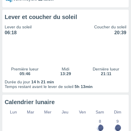
ires
ons le
ent des
Lever et coucher du soleil
es
 :
Lever du soleil
Coucher du soleil
et/ou
06:18
20:39
 à des
ions sur
eil,
des
limitées
Première lueur
Midi
Dernière lueur
nner la
05:46
13:29
21:11
, créer
ils pour
Durée du jour
14 h 21 min
ité
Temps restant avant le lever de soleil
5h 13min
lisée,
des
Calendrier lunaire
our
nner des
Lun
Mar
Mer
Jeu
Ven
Sam
Dim
és
lisées,
8
9
s profils
enus