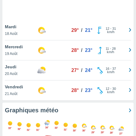
logies
e
s
Mardi
tez pas
12
-
31
29°
/
21°
km/h
ation de
18 Août
, vous
z à
Mercredi
11
-
28
28°
/
23°
à notre
km/h
19 Août
.com.
Jeudi
 cas,
16
-
37
27°
/
24°
km/h
us
20 Août
ns que
s
Vendredi
12
-
30
28°
/
23°
km/h
21 Août
ires
urer la
on sur le
Graphiques météo
 seront
, et que
ies ne
34°
33°
33°
32°
31°
31°
31°
as
30°
30°
29°
29°
28°
27°