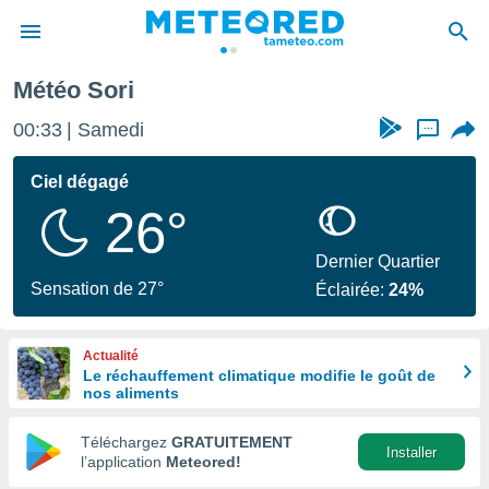
Météo Sori
e
ntialité
00:33
Samedi
...
enu de
o.com
Ciel dégagé
o.com) a
26°
aré par
onnels
Dernier Quartier
arantir
Sensation de 27°
Éclairée:
24%
té des
ions
. Vous
Actualité
accéder
Le réchauffement climatique modifie le goût de
e en
nos aliments
 les
Téléchargez
GRATUITEMENT
s :
Installer
l’application
Meteored!
r les