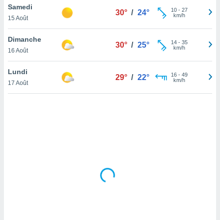
Samedi
lisé en
10
-
27
30°
/
24°
km/h
 de
15 Août
. Vous
rouver
Dimanche
14
-
35
30°
/
25°
km/h
16 Août
ations
re
Lundi
que de
16
-
49
29°
/
22°
km/h
kies
17 Août
r votre
ement à
ment en
sur le
res des
kies
le au
page de
te web.
MENT,
 les