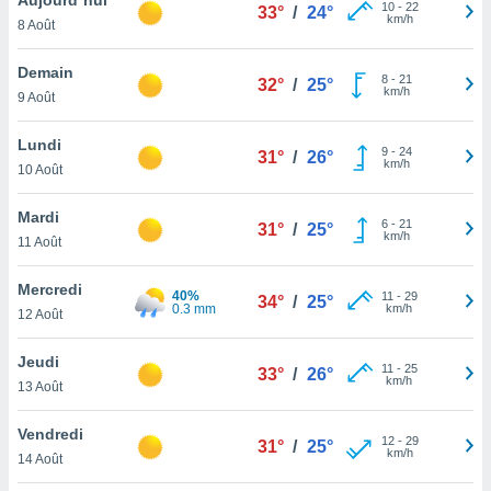
n «
10
-
22
33°
/
24°
km/h
8 Août
 et
r »,
cédez au
Demain
8
-
21
32°
/
25°
 et vous
km/h
9 Août
z
ation de
Lundi
9
-
24
31°
/
26°
km/h
10 Août
qu'ils
 nous ou
aires,
Mardi
6
-
21
31°
/
25°
km/h
11 Août
nt de
t
Mercredi
40%
11
-
29
er le
34°
/
25°
0.3 mm
km/h
12 Août
ement
te, ainsi
Jeudi
11
-
25
33°
/
26°
km/h
per un
13 Août
écifique
us
Vendredi
12
-
29
de la
31°
/
25°
km/h
14 Août
 et du