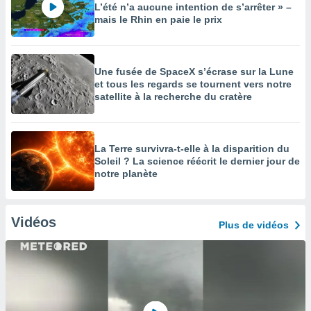
L’été n’a aucune intention de s’arrêter » –
mais le Rhin en paie le prix
Une fusée de SpaceX s’écrase sur la Lune
et tous les regards se tournent vers notre
satellite à la recherche du cratère
La Terre survivra-t-elle à la disparition du
Soleil ? La science réécrit le dernier jour de
notre planète
Vidéos
Plus de vidéos