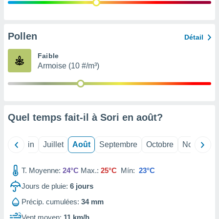
nées
lles sur
d'un
égitime,
Pollen
Détail
vous
vous
Faible
 Pour ce
Armoise (10 #/m³)
ous
etirer
ement
 opposer
Quel temps fait-il à Sori en
août
?
ement
nées à
ment en
Mai
Juin
Juillet
Août
Septembre
Octobre
Novembre
 sur «
res
» ou
e
T. Moyenne:
24°C
Max.:
25°C
Mín:
23°C
que de
kies
Jours de pluie:
6
jours
ite web.
Précip. cumulées:
34 mm
t nos
Vent moyen:
11 km/h