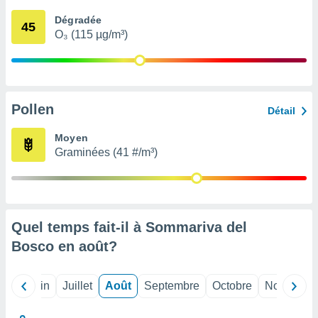
nées
Dégradée
lles sur
45
O₃ (115 µg/m³)
d'un
égitime,
vous
vous
 Pour ce
ous
Pollen
Détail
etirer
Moyen
ement
Graminées (41 #/m³)
 opposer
ement
nées à
ment en
 sur «
res
» ou
Quel temps fait-il à Sommariva del
e
Bosco en
août
?
que de
kies
ite web.
Mai
Juin
Juillet
Août
Septembre
Octobre
Novembre
t nos