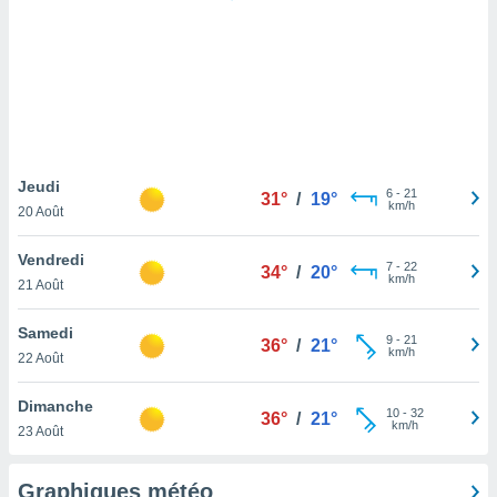
logies
e
s
tez pas
ation de
, vous
z à
à notre
Jeudi
6
-
21
31°
/
19°
km/h
20 Août
.com.
 cas,
Vendredi
7
-
22
us
34°
/
20°
km/h
21 Août
ns que
s
Samedi
9
-
21
36°
/
21°
ires
km/h
22 Août
urer la
on sur le
Dimanche
10
-
32
 seront
36°
/
21°
km/h
23 Août
, et que
ies ne
as
Graphiques météo