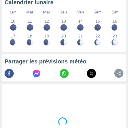
Calendrier lunaire
lisés,
des
Lun
Mar
Mer
Jeu
Ven
Sam
Dim
our
10
11
12
13
14
15
16
nner des
s
lisés,
17
18
19
20
21
22
23
la
ance des
s,
la
ance des
Partager les prévisions météo
s,
dre les
par le
ques ou
inaisons
ées
nt de
tes
,
er et
r les