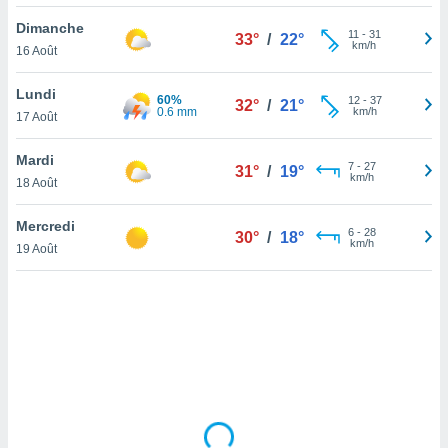
lisé en
Dimanche
 de
11
-
31
33°
/
22°
km/h
16 Août
. Vous
rouver
Lundi
60%
12
-
37
32°
/
21°
ations
0.6 mm
km/h
17 Août
re
que de
Mardi
kies
7
-
27
31°
/
19°
km/h
18 Août
r votre
ement à
ment en
Mercredi
6
-
28
30°
/
18°
sur le
km/h
19 Août
res des
kies
le au
page de
te web.
MENT,
 les