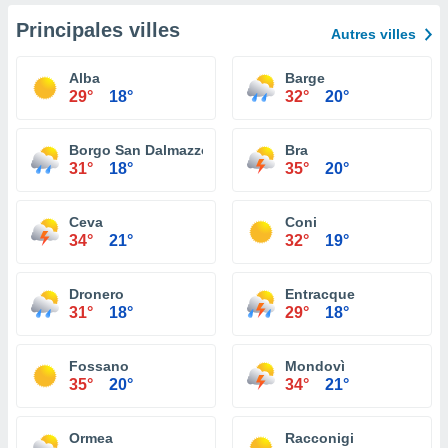
Principales villes
Autres villes
Alba
Barge
29°
18°
32°
20°
Borgo San Dalmazzo
Bra
31°
18°
35°
20°
Ceva
Coni
34°
21°
32°
19°
Dronero
Entracque
31°
18°
29°
18°
Fossano
Mondovì
35°
20°
34°
21°
Ormea
Racconigi