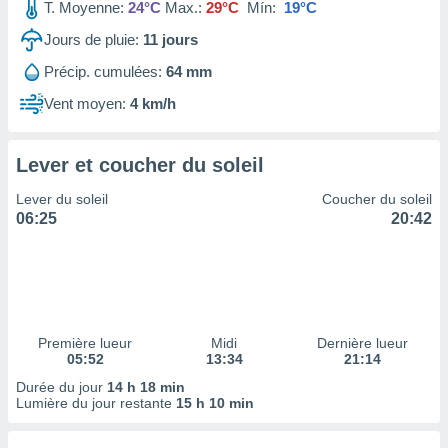
ires
T. Moyenne:
24°C
Max.:
29°C
Mín:
19°C
ons le
Jours de pluie:
11
jours
ent des
es
Précip. cumulées:
64 mm
 :
Vent moyen:
4 km/h
et/ou
 à des
ions sur
eil,
Lever et coucher du soleil
des
Lever du soleil
Coucher du soleil
limitées
06:25
20:42
nner la
, créer
ils pour
ité
lisée,
des
Première lueur
Midi
Dernière lueur
our
05:52
13:34
21:14
nner des
Durée du jour
14 h 18 min
és
Lumière du jour restante
15 h 10 min
lisées,
s profils
enus