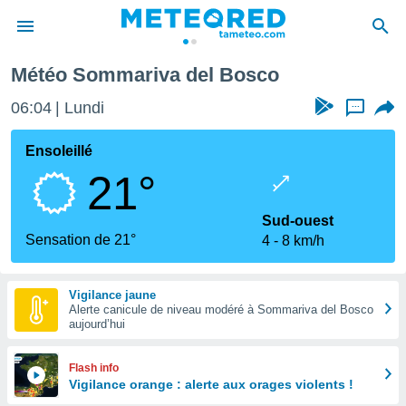
Météo Sommariva del Bosco
e
ntialité
06:04
Lundi
...
enu de
o.com
Ensoleillé
o.com) a
21°
aré par
onnels
Sud-ouest
arantir
Sensation de 21°
4
8 km/h
té des
ions
. Vous
Vigilance jaune
accéder
Alerte canicule de niveau modéré à Sommariva del Bosco
e en
aujourd’hui
 les
s :
Flash info
Vigilance orange : alerte aux orages violents !
r les