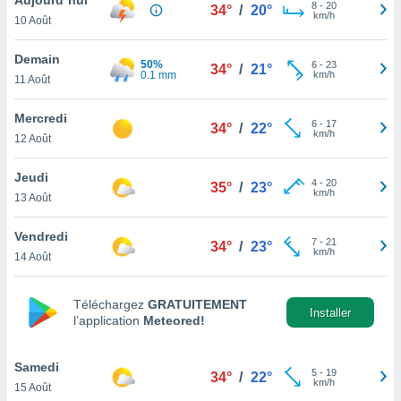
n «
8
-
20
34°
/
20°
km/h
10 Août
 et
r »,
cédez au
Demain
50%
6
-
23
34°
/
21°
 et vous
0.1 mm
km/h
11 Août
z
ation de
Mercredi
6
-
17
34°
/
22°
km/h
12 Août
qu'ils
 nous ou
aires,
Jeudi
4
-
20
35°
/
23°
km/h
13 Août
nt de
t
Vendredi
7
-
21
er le
34°
/
23°
km/h
14 Août
ement
te, ainsi
Téléchargez
GRATUITEMENT
per un
Installer
l’application
Meteored!
écifique
us
de la
Samedi
5
-
19
34°
/
22°
 et du
km/h
15 Août