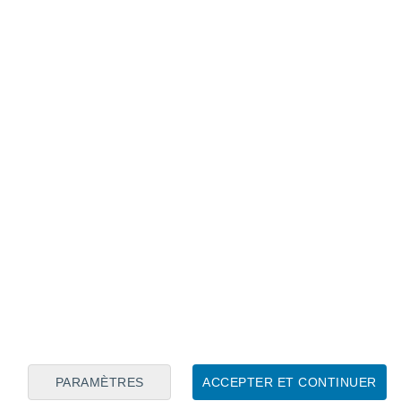
Calendrier lunaire
Lun
Mar
Mer
Jeu
Ven
Sam
Dim
7
8
9
10
11
12
13
14
15
16
17
18
19
20
PARAMÈTRES
ACCEPTER ET CONTINUER