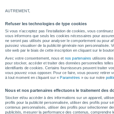
14°
AUTREMENT,
Nord-oues
Refuser les technologies de type cookies
Sensation de 14°
6
-
16 km/
Si vous n'acceptez pas l'installation de cookies, vous continu
vous informons que seuls les cookies nécessaires pour assurer la
ne seront pas utilisés pour analyser le comportement ou pour af
puissiez visualiser de la publicité générale non personnalisée. V
Flash info
site web par le biais de cette inscription en cliquant sur le bouto
Une nouvelle canicule attendue la semaine
prochaine en France !
Avec votre consentement, nous et
nos partenaires
utilisons des
pour stocker, accéder et traiter des données personnelles telles 
Météo 1 - 7 jours
Heure par heure
Actualité
Carte
identifiants de cookies. Certains fournisseurs peuvent traiter vo
vous pouvez vous opposer. Pour ce faire, vous pouvez retirer
à tout moment en cliquant sur «
Paramètres
» ou sur notre
poli
Demain
Dimanche
Aujourd´hui
Nous et nos partenaires effectuons le traitement des d
8 Août
9 Août
7 Août
Stocker et/ou accéder à des informations sur un appareil, utilise
profils pour la publicité personnalisée, utiliser des profils pour 
contenus personnalisés, utiliser des profils pour sélectionner
publicités, mesurer la performance des contenus, comprendre le