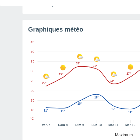
Lumière du jour restante
13 h 35 min
Graphiques météo
45
40
35
32°
31°
30
27°
27°
25
23°
22°
20
18°
15
15°
12°
10
11°
11°
11°
°C
Ven
7
Sam
8
Dim
9
Lun
10
Mar
11
Mer
12
Maximum