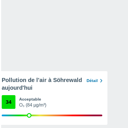
Pollution de l'air à Söhrewald
Détail
aujourd'hui
Acceptable
34
O₃ (84 µg/m³)