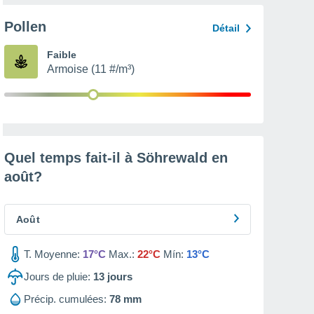
Pollen
Détail
Faible
Armoise (11 #/m³)
Quel temps fait-il à Söhrewald en
août
?
Août
T. Moyenne:
17°C
Max.:
22°C
Mín:
13°C
Jours de pluie:
13
jours
Précip. cumulées:
78 mm