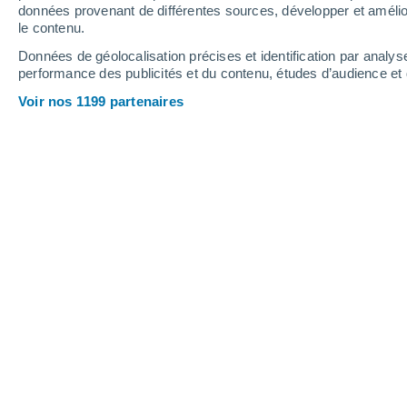
données provenant de différentes sources, développer et amélior
le contenu.
27°
/
11°
32°
/
15°
22°
/
11°
Données de géolocalisation précises et identification par analys
performance des publicités et du contenu, études d’audience e
14
-
29
km/h
16
-
38
km/h
20
12
-
31
km/h
Voir nos 1199 partenaires
Météo Söhrewald aujourd´hui
, 7 août
Ensoleillé
14°
08:00
T. ressentie
14°
Ensoleillé
16°
09:00
T. ressentie
16°
Ensoleillé
17°
10:00
T. ressentie
17°
Éclaircies
18°
11:00
T. ressentie
18°