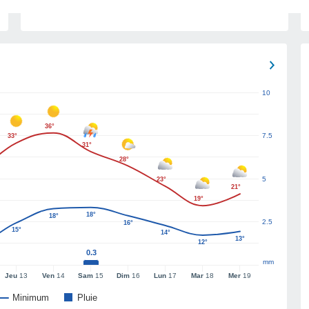
10
36°
7.5
33°
31°
28°
5
23°
21°
19°
18°
18°
2.5
16°
15°
14°
13°
12°
0.3
mm
Jeu
13
Ven
14
Sam
15
Dim
16
Lun
17
Mar
18
Mer
19
Minimum
Pluie