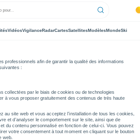
ités
Vidéos
Vigilance
Radar
Cartes
Satellites
Modèles
Monde
Ski
professionnels afin de garantir la qualité des informations
suivantes :
s collectées par le biais de cookies ou de technologies
nuer à vous proposer gratuitement des contenus de très haute
z au site web et vous acceptez l'installation de tous les cookies,
...
vre et d'analyser le comportement sur le site, ainsi que de
é et du contenu personnalisé en fonction de celui-ci. Vous pouvez
Heure par heure
tirer votre consentement à tout moment en cliquant sur le bouton
Intervalles nuageux dans les
te web.
prochaines heures