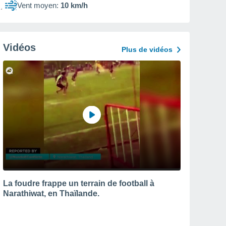
Vent moyen:
10 km/h
Vidéos
Plus de vidéos
La foudre frappe un terrain de football à
Narathiwat, en Thaïlande.