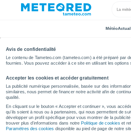
Météo
Actual
Avis de confidentialité
Le contenu de Tameteo.com (tameteo.com) a été préparé par des 
fournies. Vous pouvez accéder à ce site en utilisant les options 
Accepter les cookies et accéder gratuitement
Accueil
Allemagne
Land de Hesse
Söhrewald
La publicité numérique personnalisée, basée sur des information
similaires, nous permet de financer notre activité afin de conti
Météo Söhrewald
qualité.
En cliquant sur le bouton « Accepter et continuer », vous accéde
08:01
Vendredi
qu'ils soient à nous ou à partenaires, qui nous permettent de sui
développer un profil spécifique pour vous montrer de la publicit
trouver plus d'informations dans notre
Politique de cookies
et re
Ensoleillé
Paramètres des cookies
disponible au pied de page de notre si