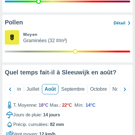
nées
lles sur
d'un
égitime,
Pollen
Détail
vous
vous
Moyen
 Pour ce
Graminées (32 #/m³)
ous
etirer
ement
 opposer
Quel temps fait-il à Sleeuwijk en
août
?
ement
nées à
ment en
Mai
Juin
Juillet
Août
Septembre
Octobre
Novembre
 sur «
res
» ou
e
T. Moyenne:
18°C
Max.:
22°C
Mín:
14°C
que de
kies
Jours de pluie:
14
jours
ite web.
Précip. cumulées:
82 mm
t nos
Vent moyen:
12 km/h