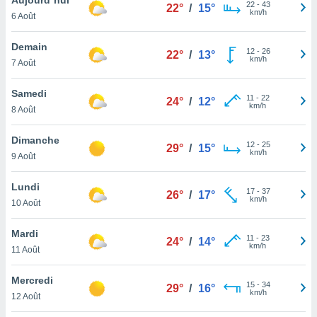
n «
22
-
43
22°
/
15°
km/h
6 Août
 et
r »,
cédez au
Demain
12
-
26
22°
/
13°
 et vous
km/h
7 Août
z
ation de
Samedi
11
-
22
24°
/
12°
km/h
8 Août
qu'ils
 nous ou
aires,
Dimanche
12
-
25
29°
/
15°
km/h
9 Août
nt de
t
Lundi
17
-
37
er le
26°
/
17°
km/h
10 Août
ement
te, ainsi
Mardi
11
-
23
24°
/
14°
km/h
per un
11 Août
écifique
us
Mercredi
15
-
34
de la
29°
/
16°
km/h
12 Août
 et du