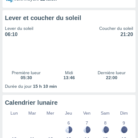
ires
ons le
ent des
Lever et coucher du soleil
es
 :
Lever du soleil
Coucher du soleil
et/ou
06:10
21:20
 à des
ions sur
eil,
des
limitées
Première lueur
Midi
Dernière lueur
nner la
05:30
13:46
22:00
, créer
ils pour
Durée du jour
15 h 10 min
ité
lisée,
Calendrier lunaire
des
our
Lun
Mar
Mer
Jeu
Ven
Sam
Dim
nner des
és
6
7
8
9
lisées,
s profils
enus