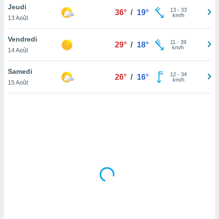
Jeudi
lisé en
13
-
33
36°
/
19°
km/h
 de
13 Août
. Vous
rouver
Vendredi
11
-
39
29°
/
18°
km/h
14 Août
ations
re
Samedi
que de
12
-
34
26°
/
16°
km/h
kies
15 Août
r votre
ement à
ment en
sur le
res des
kies
le au
page de
te web.
MENT,
 les