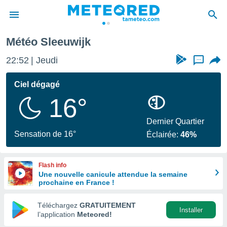
Météo Sleeuwijk
e
ntialité
22:52
Jeudi
...
enu de
o.com
Ciel dégagé
o.com) a
16°
aré par
onnels
Dernier Quartier
arantir
Sensation de 16°
Éclairée:
46%
té des
ions
. Vous
Flash info
accéder
Une nouvelle canicule attendue la semaine
e en
prochaine en France !
 les
Téléchargez
GRATUITEMENT
s :
Installer
l’application
Meteored!
r les